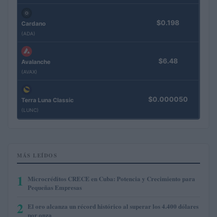
$0.198
Cardano
(ADA)
$6.48
Avalanche
(AVAX)
$0.000050
Terra Luna Classic
(LUNC)
MÁS LEÍDOS
1
Microcréditos CRECE en Cuba: Potencia y Crecimiento para
Pequeñas Empresas
2
El oro alcanza un récord histórico al superar los 4.400 dólares
por onza