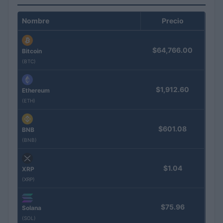
Nombre
Precio
$64,766.00
Bitcoin
(BTC)
$1,912.60
Ethereum
(ETH)
$601.08
BNB
(BNB)
$1.04
XRP
(XRP)
$75.96
Solana
(SOL)