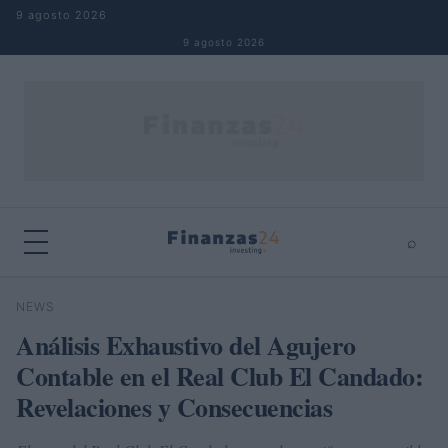
Saltar al contenido
9 agosto 2026
9 agosto 2026
⌕
×
⌕
NEWS
Buscar
Análisis Exhaustivo del Agujero
Contable en el Real Club El Candado:
Revelaciones y Consecuencias