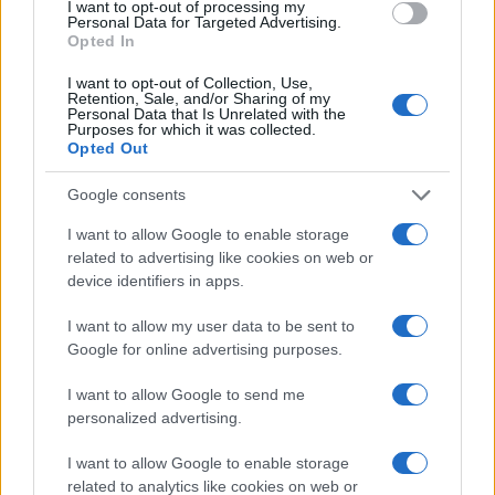
I want to opt-out of processing my
Personal Data for Targeted Advertising.
Opted In
El Brent cae un 8.3% y arrastra a las materias primas
I want to opt-out of Collection, Use,
Retention, Sale, and/or Sharing of my
Lucía Herrera · 7 Ago 2026
Personal Data that Is Unrelated with the
Purposes for which it was collected.
Opted Out
NEWS
Google consents
I want to allow Google to enable storage
related to advertising like cookies on web or
device identifiers in apps.
I want to allow my user data to be sent to
Google for online advertising purposes.
I want to allow Google to send me
personalized advertising.
Brent cae un 8.3% y arrastra a las materias primas en agosto
I want to allow Google to enable storage
related to analytics like cookies on web or
Lucía Herrera · 6 Ago 2026