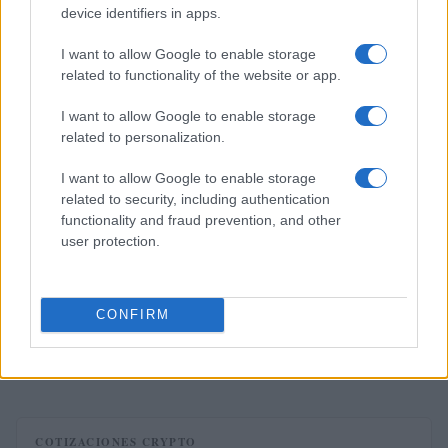
device identifiers in apps.
NEWS
I want to allow Google to enable storage
related to functionality of the website or app.
I want to allow Google to enable storage
related to personalization.
I want to allow Google to enable storage
related to security, including authentication
functionality and fraud prevention, and other
user protection.
El petróleo Brent cae un 8.46% y arrastra a las materias
CONFIRM
primas
Lucía Herrera · 5 Ago 2026
COTIZACIONES CRYPTO