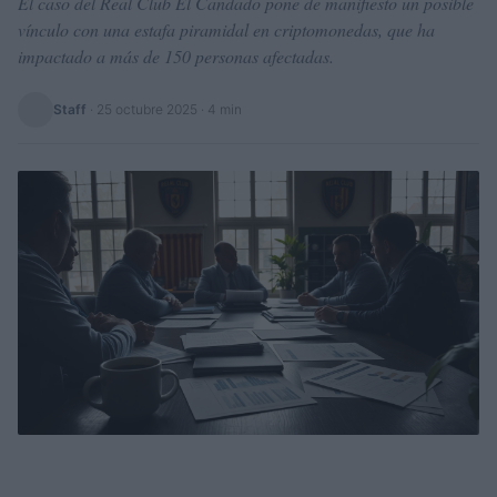
El caso del Real Club El Candado pone de manifiesto un posible
vínculo con una estafa piramidal en criptomonedas, que ha
impactado a más de 150 personas afectadas.
Staff
·
25 octubre 2025
· 4 min