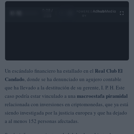
0:29 /
Ad
hub
Media
POWERED
1
/
4
3:55
BY
Real Club El
Un escándalo financiero ha estallado en el
Candado
, donde se ha denunciado un agujero contable
que ha llevado a la destitución de su gerente, I. P. H. Este
macroestafa piramidal
caso podría estar vinculado a una
relacionada con inversiones en criptomonedas, que ya está
siendo investigada por la justicia europea y que ha dejado
a al menos 152 personas afectadas.