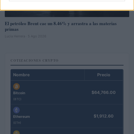
El petróleo Brent cae un 8.46% y arrastra a las materias
primas
Lucía Herrera · 5 Ago 2026
COTIZACIONES CRYPTO
Nombre
Precio
$64,766.00
Bitcoin
(BTC)
$1,912.60
Ethereum
(ETH)