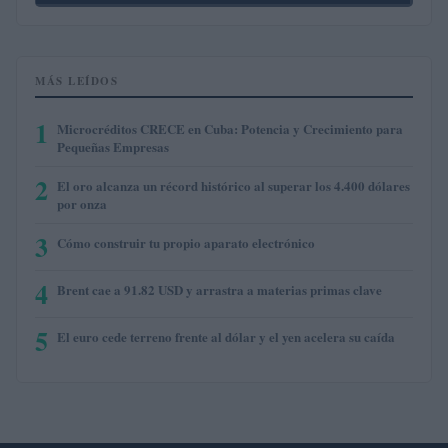
MÁS LEÍDOS
1
Microcréditos CRECE en Cuba: Potencia y Crecimiento para
Pequeñas Empresas
2
El oro alcanza un récord histórico al superar los 4.400 dólares
por onza
3
Cómo construir tu propio aparato electrónico
4
Brent cae a 91.82 USD y arrastra a materias primas clave
5
El euro cede terreno frente al dólar y el yen acelera su caída