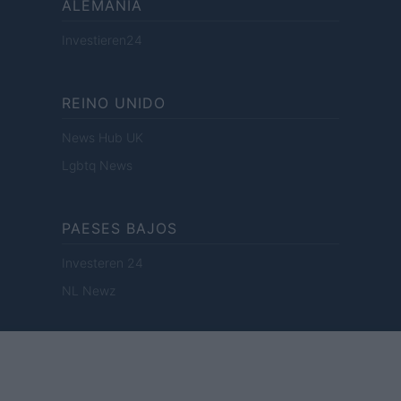
ALEMANIA
Investieren24
REINO UNIDO
News Hub UK
Lgbtq News
PAESES BAJOS
Investeren 24
NL Newz