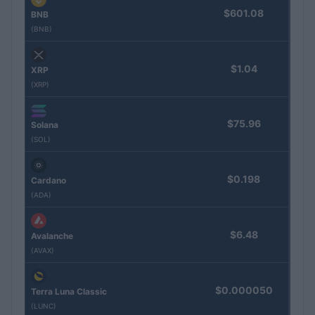
$601.08
BNB
(BNB)
$1.04
XRP
(XRP)
$75.96
Solana
(SOL)
$0.198
Cardano
(ADA)
$6.48
Avalanche
(AVAX)
$0.000050
Terra Luna Classic
(LUNC)