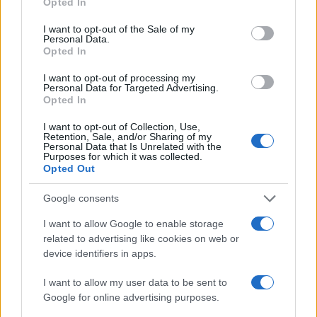
Opted In
NEWS
use your data for below specified purposes in below Google
consent section.
I want to opt-out of the Sale of my
Personal Data.
Opted In
I want to opt-out of processing my
Personal Data for Targeted Advertising.
Opted In
I want to opt-out of Collection, Use,
Retention, Sale, and/or Sharing of my
Personal Data that Is Unrelated with the
Purposes for which it was collected.
Opted Out
El Brent cae un 8.3% y arrastra a las materias primas
Google consents
Lucía Herrera · 7 Ago 2026
I want to allow Google to enable storage
related to advertising like cookies on web or
NEWS
device identifiers in apps.
I want to allow my user data to be sent to
Google for online advertising purposes.