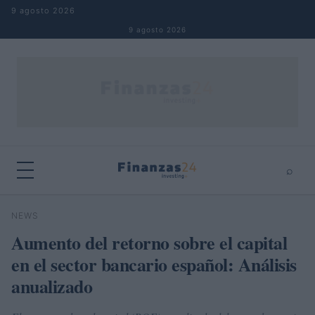
Saltar al contenido
9 agosto 2026
9 agosto 2026
⌕
×
⌕
NEWS
Buscar
Aumento del retorno sobre el capital
en el sector bancario español: Análisis
anualizado