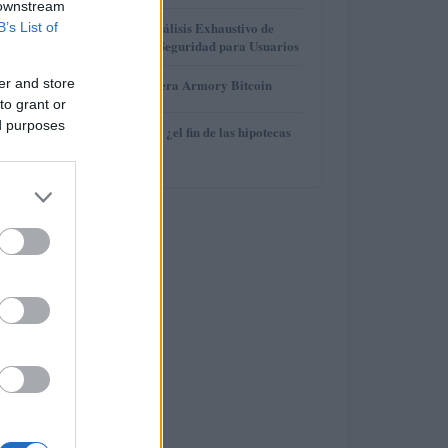
 downstream
3
Gana Crédito: Análisis Exhaustivo de
B’s List of
Funcionalidad y Seguridad para Usuarios
4
er and store
Revisión de billetera Armory Bitcoin
to grant or
ed purposes
5
Euríbor en caída: ¿el fin de las hipotecas
variables?