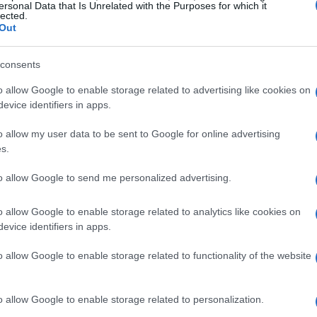
ersonal Data that Is Unrelated with the Purposes for which it
microcréditos y cómo salir del ciclo
lected.
Out
Entender cómo se encadenan los microcréditos y qué
medidas tomar para romper la cadena puede salvar tu
s
presupuesto; aquí tienes una guía…
consents
Camilla Pellegrini · 18 Abr 2026
o allow Google to enable storage related to advertising like cookies on
evice identifiers in apps.
IMPUESTO
o allow my user data to be sent to Google for online advertising
s.
to allow Google to send me personalized advertising.
o allow Google to enable storage related to analytics like cookies on
evice identifiers in apps.
o allow Google to enable storage related to functionality of the website
é
Hacienda calcula un aumento del irpf
neto por el rally bursátil e inmobiliario
 el
Hacienda prevé obtener más de 11.000 millones netos en la
o allow Google to enable storage related to personalization.
liquidación del irpf del ejercicio 2026 gracias al alza en