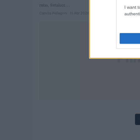
rutas, fortalece…
I want t
Camilla Pellegrini · 11 Abr 2026
authenti