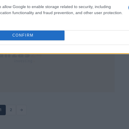
transmisiones de…
o allow Google to enable storage related to security, including
Camilla Pellegrini · 9 Abr 2026
cation functionality and fraud prevention, and other user protection.
CONFIRM
1
2
→