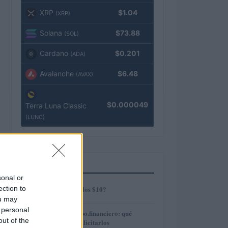
XRP
$1.04
(XRP)
Solana
$73.88
(SOL)
Cardano
$0.201
(ADA)
Avalanche
$6.48
(AVAX)
$0.000049
Terra Luna Classic
(LUNC)
MÁS LEÍDOS
sonal or
1
ection to
¿AMP alcanzará los $10?
ou may
 personal
2
Préstamos en Kubo.financiero: qué
out of the
ofrecen y cómo solicitarlos