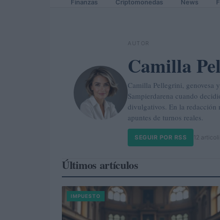
Finanzas
Criptomonedas
News
F
AUTOR
Camilla Pel
Camilla Pellegrini, genovesa 
Sampierdarena cuando decidió 
divulgativos. En la redacción 
apuntes de turnos reales.
SEGUIR POR RSS
12 articoli
Últimos artículos
IMPUESTO