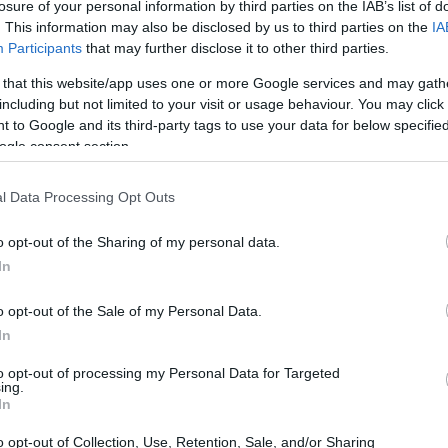
losure of your personal information by third parties on the IAB’s list of
. This information may also be disclosed by us to third parties on the
IA
lió
Sumar intenta salvar la prórroga del
Participants
that may further disclose it to other third parties.
alquiler con bonificaciones e IVA
 that this website/app uses one or more Google services and may gath
franquiciado
including but not limited to your visit or usage behaviour. You may click 
ue
Junts confirma que no apoyará la convalidación del decreto
 to Google and its third-party tags to use your data for below specifi
sobre alquileres mientras Sumar y Bustinduy ofrecen
ogle consent section.
medidas para atraer su voto
Camilla Pellegrini · 27 Abr 2026
l Data Processing Opt Outs
o opt-out of the Sharing of my personal data.
FINANCIACIÓN
In
o opt-out of the Sale of my Personal Data.
In
to opt-out of processing my Personal Data for Targeted
ing.
In
to
Riesgos del encadenamiento de
o opt-out of Collection, Use, Retention, Sale, and/or Sharing