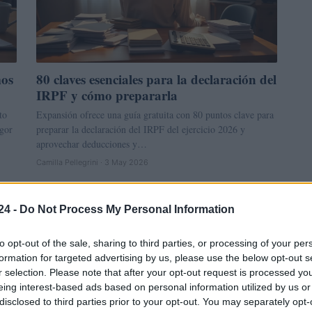
mos
80 claves esenciales para la declaración del
IRPF y cómo prepararla
to
Expansión ofrece una guía gratuita con 80 puntos clave para
igor
preparar la declaración del IRPF del ejercicio 2026 y
aprovechar deducciones y…
Camilla Pellegrini · 3 May 2026
NEWS
24 -
Do Not Process My Personal Information
to opt-out of the sale, sharing to third parties, or processing of your per
formation for targeted advertising by us, please use the below opt-out s
r selection. Please note that after your opt-out request is processed y
eing interest-based ads based on personal information utilized by us or
disclosed to third parties prior to your opt-out. You may separately opt-