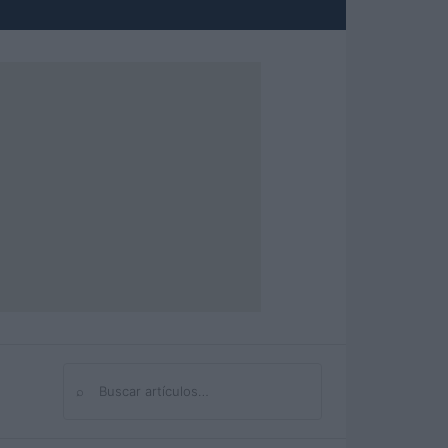
⌕
Buscar