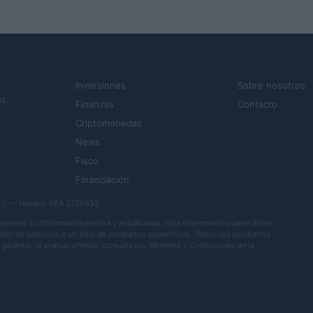
SECCIONES
MAGAZINE
Inversiones
Sobre nosotros
s.
Finanzas
Contacto
Criptomonedas
News
Fisco
Financiación
.r.l. — Número REA 2729933
ener su información precisa y actualizada. Esta información puede diferir
eedor de servicios o un sitio de productos específicos. Todos los productos
garantía. Al evaluar ofertas, consulte los Términos y Condiciones de la