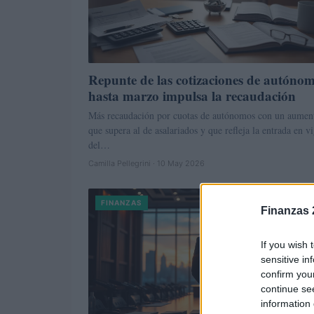
Repunte de las cotizaciones de autóno
hasta marzo impulsa la recaudación
Más recaudación por cuotas de autónomos con un aumen
que supera al de asalariados y que refleja la entrada en v
del…
Camilla Pellegrini · 10 May 2026
FINANZAS
Finanzas 
If you wish 
sensitive in
confirm you
continue se
information 