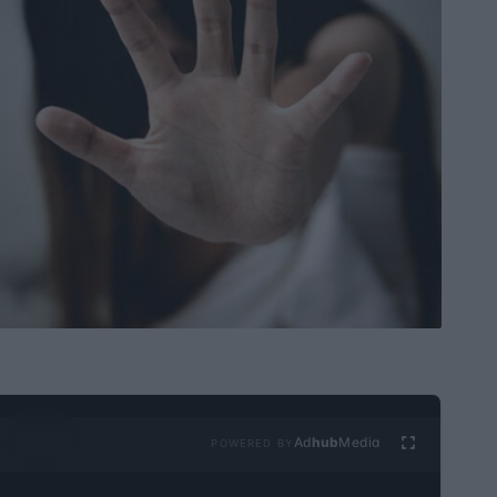
Ad
hub
Media
POWERED BY