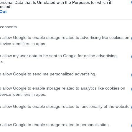
ersonal Data that Is Unrelated with the Purposes for which it
lected.
Out
consents
o allow Google to enable storage related to advertising like cookies on
evice identifiers in apps.
o allow my user data to be sent to Google for online advertising
estos de 2024, tiene como objetivo facilitar la
s.
res víctimas de violencia, promover su independencia
to allow Google to send me personalized advertising.
el trienio 2024-2026, el Parlamento ha asignado 12,5
o allow Google to enable storage related to analytics like cookies on
evice identifiers in apps.
o allow Google to enable storage related to functionality of the website
o allow Google to enable storage related to personalization.