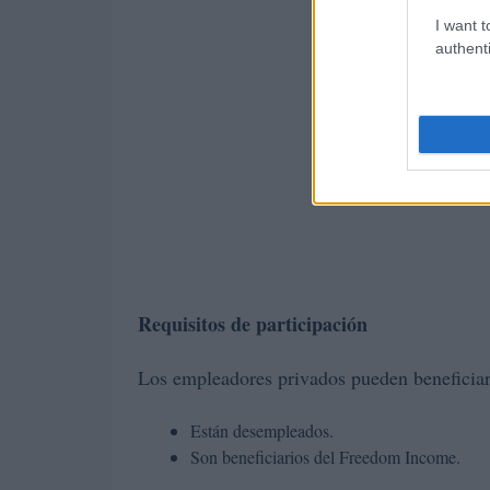
I want t
authenti
Requisitos de participación
Los empleadores privados pueden beneficiars
Están desempleados.
Son beneficiarios del Freedom Income.