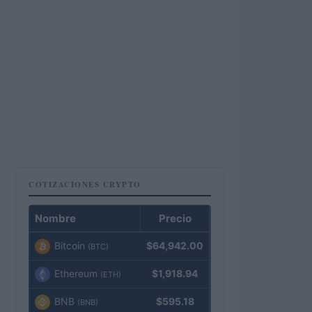
COTIZACIONES CRYPTO
Nombre
Precio
Bitcoin
$64,942.00
(BTC)
Ethereum
$1,918.94
(ETH)
BNB
$595.18
(BNB)