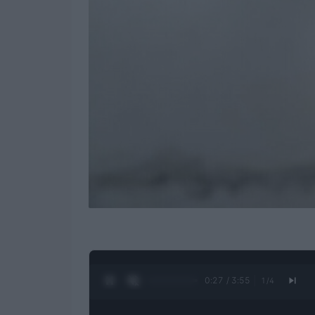
0:28 / 3:55
1
/
4