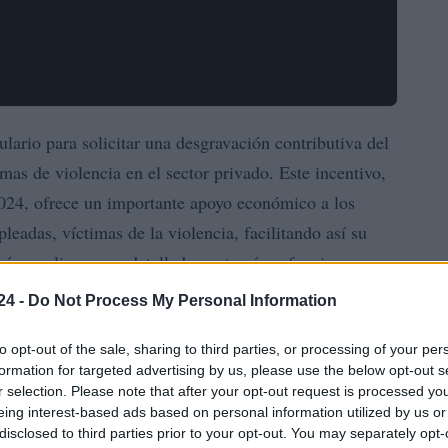
lario para solicitar una desgravación contributiva del
as de violencia en el sector privado. Este incentivo,
2024, ofrece un importante apoyo económico a los
eadas, víctimas de la violencia, facilitando así su
guía, analizaremos detalladamente cómo funciona,
er este alivio
24 -
Do Not Process My Personal Information
to opt-out of the sale, sharing to third parties, or processing of your per
formation for targeted advertising by us, please use the below opt-out s
tar a mujeres víctimas de violencia
r selection. Please note that after your opt-out request is processed y
eing interest-based ads based on personal information utilized by us or
disclosed to third parties prior to your opt-out. You may separately opt-
ón total del pago de las contribuciones a la seguridad