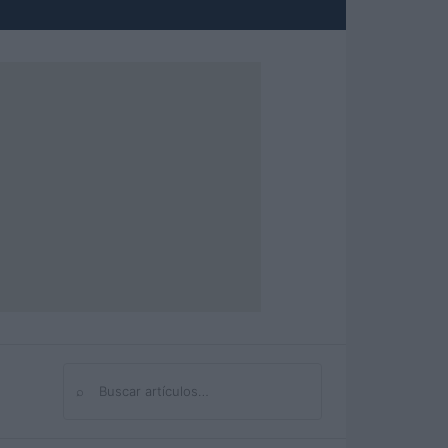
⌕
Buscar