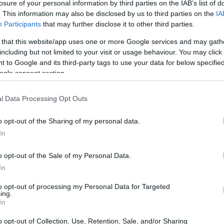
losure of your personal information by third parties on the IAB’s list of
ntraten a mujeres desempleadas, víctimas de la
. This information may also be disclosed by us to third parties on the
IA
Participants
that may further disclose it to other third parties.
. Este incentivo se aplica tanto a las contrataciones
ciones indefinidas y tiene un límite máximo anual de
 that this website/app uses one or more Google services and may gath
including but not limited to your visit or usage behaviour. You may click 
 to Google and its third-party tags to use your data for below specifi
ogle consent section.
l Data Processing Opt Outs
o opt-out of the Sharing of my personal data.
In
o opt-out of the Sale of my Personal Data.
In
to opt-out of processing my Personal Data for Targeted
ing.
In
o opt-out of Collection, Use, Retention, Sale, and/or Sharing