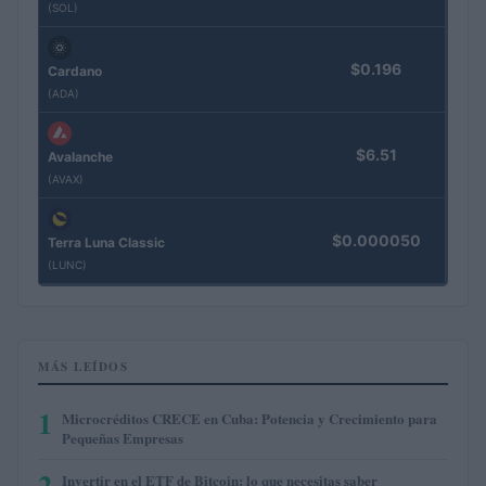
(SOL)
$0.196
Cardano
(ADA)
$6.51
Avalanche
(AVAX)
$0.000050
Terra Luna Classic
(LUNC)
MÁS LEÍDOS
1
Microcréditos CRECE en Cuba: Potencia y Crecimiento para
Pequeñas Empresas
2
Invertir en el ETF de Bitcoin: lo que necesitas saber