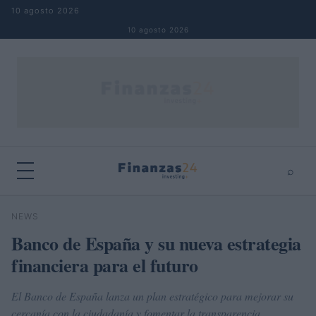
Saltar al contenido
10 agosto 2026
10 agosto 2026
⌕
×
⌕
NEWS
Buscar
Banco de España y su nueva estrategia
financiera para el futuro
El Banco de España lanza un plan estratégico para mejorar su
cercanía con la ciudadanía y fomentar la transparencia.