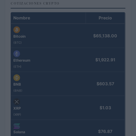
COTIZACIONES CRYPTO
Nombre
Precio
$65,138.00
Bitcoin
(BTC)
$1,922.91
Ethereum
(ETH)
$603.57
BNB
(BNB)
$1.03
XRP
(XRP)
$76.87
Solana