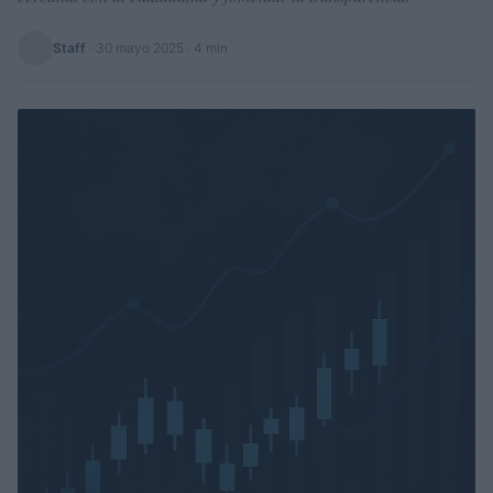
Staff
·
30 mayo 2025
· 4 min