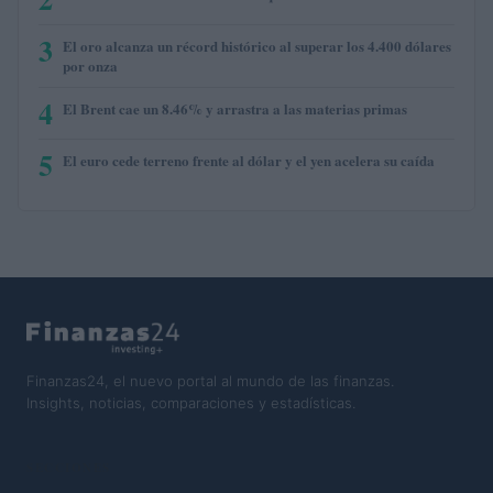
3
El oro alcanza un récord histórico al superar los 4.400 dólares
por onza
4
El Brent cae un 8.46% y arrastra a las materias primas
5
El euro cede terreno frente al dólar y el yen acelera su caída
Finanzas24, el nuevo portal al mundo de las finanzas.
Insights, noticias, comparaciones y estadísticas.
SECCIONES