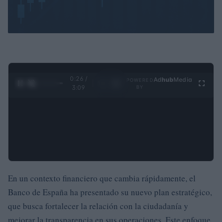
0:27 /
Ad
hub
Media
POWERED
1
/
4
3:09
BY
En un contexto financiero que cambia rápidamente, el
Banco de España ha presentado su nuevo plan estratégico,
que busca fortalecer la relación con la ciudadanía y
mejorar la transparencia en sus operaciones. Este enfoque