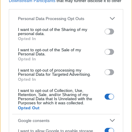
Downstream Participants
that may further disclose it to other
third parties.
Please note that this website/app uses one or more Google
Personal Data Processing Opt Outs
services and may gather and store information including but
not limited to your visit or usage behaviour. You may click to
I want to opt-out of the Sharing of my
personal data.
grant or deny consent to Google and its third-party tags to
Opted In
use your data for below specified purposes in below Google
consent section.
I want to opt-out of the Sale of my
Personal Data.
Sigue leyendo
Opted In
I want to opt-out of processing my
Personal Data for Targeted Advertising.
NEWS
Opted In
I want to opt-out of Collection, Use,
Retention, Sale, and/or Sharing of my
Personal Data that Is Unrelated with the
Purposes for which it was collected.
Opted Out
Google consents
I want to allow Google to enable storage