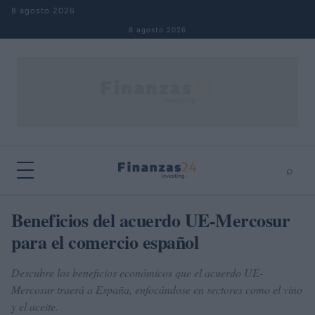
Saltar al contenido
8 agosto 2026
8 agosto 2026
⌕
×
⌕
Beneficios del acuerdo UE-Mercosur
Buscar
para el comercio español
Descubre los beneficios económicos que el acuerdo UE-
Mercosur traerá a España, enfocándose en sectores como el vino
y el aceite.