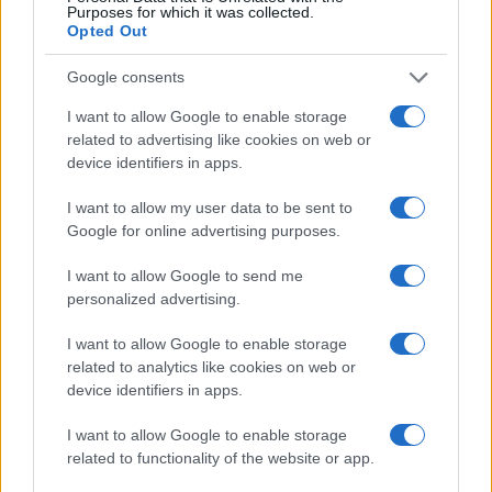
Purposes for which it was collected.
Opted Out
Google consents
I want to allow Google to enable storage
related to advertising like cookies on web or
Cómo Bitcoin y la IA están transformando la economía global
device identifiers in apps.
Diego Martín · 7 Ago 2026
I want to allow my user data to be sent to
Google for online advertising purposes.
COTIZACIONES CRYPTO
I want to allow Google to send me
personalized advertising.
Nombre
Precio
I want to allow Google to enable storage
related to analytics like cookies on web or
$64,884.00
Bitcoin
device identifiers in apps.
(BTC)
I want to allow Google to enable storage
related to functionality of the website or app.
$1,913.81
Ethereum