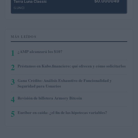
$0.000049
Terra Luna Classic
(LUNC)
MÁS LEÍDOS
1
¿AMP alcanzará los $10?
2
Préstamos en Kubo.financiero: qué ofrecen y cómo solicitarlos
3
Gana Crédito: Análisis Exhaustivo de Funcionalidad y
Seguridad para Usuarios
4
Revisión de billetera Armory Bitcoin
5
Euríbor en caída: ¿el fin de las hipotecas variables?