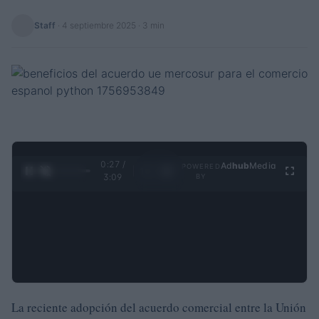
Staff
·
4 septiembre 2025
· 3 min
0:28 /
Ad
hub
Media
POWERED
1
/
4
3:09
BY
La reciente adopción del acuerdo comercial entre la Unión