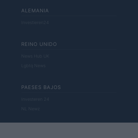
ALEMANIA
Investieren24
REINO UNIDO
News Hub UK
Lgbtq News
PAESES BAJOS
Investeren 24
NL Newz