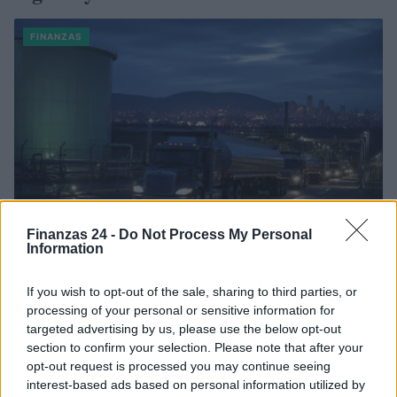
FINANZAS
Finanzas 24 -
Do Not Process My Personal
Information
Cómo la crisis de refino está afectando los precios de la
If you wish to opt-out of the sale, sharing to third parties, or
gasolina y el diésel
processing of your personal or sensitive information for
Lucía Herrera · 7 Ago 2026
targeted advertising by us, please use the below opt-out
section to confirm your selection. Please note that after your
NEWS
opt-out request is processed you may continue seeing
interest-based ads based on personal information utilized by