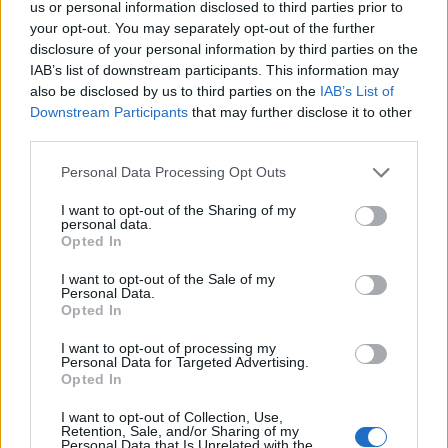
us or personal information disclosed to third parties prior to
your opt-out. You may separately opt-out of the further
disclosure of your personal information by third parties on the
IAB’s list of downstream participants. This information may
also be disclosed by us to third parties on the
IAB’s List of
Downstream Participants
that may further disclose it to other
third parties.
Please note that this website/app uses one or more Google
Personal Data Processing Opt Outs
services and may gather and store information including but
not limited to your visit or usage behaviour. You may click to
I want to opt-out of the Sharing of my
personal data.
grant or deny consent to Google and its third-party tags to
El Brent cae un 8.3% y arrastra a las materias primas
Opted In
use your data for below specified purposes in below Google
Lucía Herrera · 7 Ago 2026
consent section.
I want to opt-out of the Sale of my
Personal Data.
CRIPTOMONEDAS
Opted In
I want to opt-out of processing my
Personal Data for Targeted Advertising.
Opted In
I want to opt-out of Collection, Use,
Retention, Sale, and/or Sharing of my
Personal Data that Is Unrelated with the