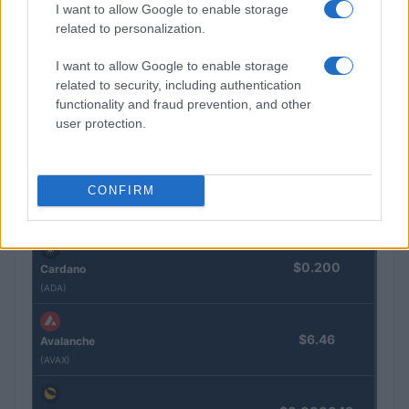
(ETH)
I want to allow Google to enable storage
related to personalization.
$590.60
BNB
I want to allow Google to enable storage
(BNB)
related to security, including authentication
functionality and fraud prevention, and other
user protection.
$1.03
XRP
(XRP)
CONFIRM
$73.78
Solana
(SOL)
$0.200
Cardano
(ADA)
$6.46
Avalanche
(AVAX)