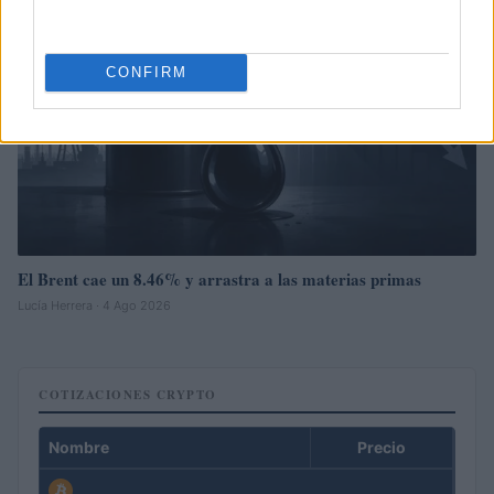
CONFIRM
El Brent cae un 8.46% y arrastra a las materias primas
Lucía Herrera · 4 Ago 2026
COTIZACIONES CRYPTO
Nombre
Precio