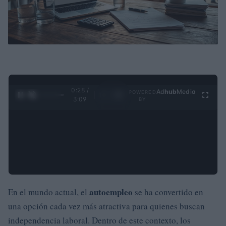
0:29 /
Ad
hub
Media
POWERED
1
/
4
3:09
BY
autoempleo
En el mundo actual, el
se ha convertido en
una opción cada vez más atractiva para quienes buscan
independencia laboral. Dentro de este contexto, los