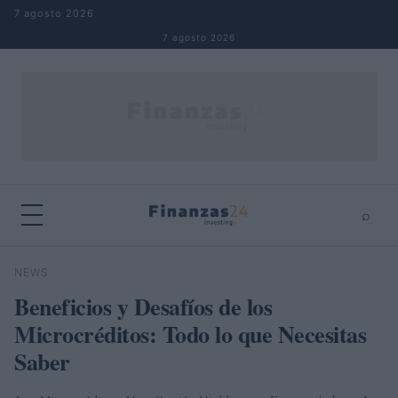
Saltar al contenido
7 agosto 2026
7 agosto 2026
⌕
×
⌕
NEWS
Buscar
Beneficios y Desafíos de los
Microcréditos: Todo lo que Necesitas
Saber