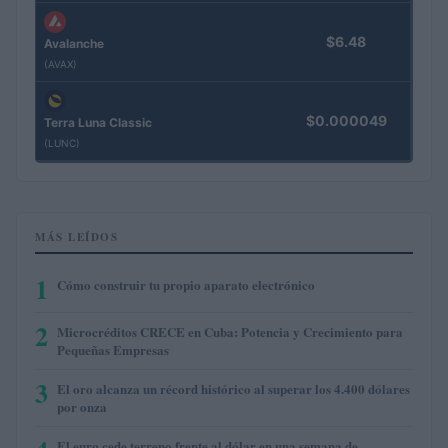
$6.48
Avalanche
(AVAX)
$0.000049
Terra Luna Classic
(LUNC)
MÁS LEÍDOS
1
Cómo construir tu propio aparato electrónico
2
Microcréditos CRECE en Cuba: Potencia y Crecimiento para
Pequeñas Empresas
3
El oro alcanza un récord histórico al superar los 4.400 dólares
por onza
El euro cede terreno frente al dólar en una semana de