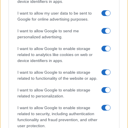
device identifiers in apps.
Lucía Herrera · 6 Ago 2026
I want to allow my user data to be sent to
NEWS
Google for online advertising purposes.
I want to allow Google to send me
personalized advertising.
I want to allow Google to enable storage
related to analytics like cookies on web or
device identifiers in apps.
I want to allow Google to enable storage
related to functionality of the website or app.
I want to allow Google to enable storage
El petróleo Brent cae un 8.46% y arrastra a las materias
related to personalization.
primas
I want to allow Google to enable storage
Lucía Herrera · 5 Ago 2026
related to security, including authentication
functionality and fraud prevention, and other
NEWS
user protection.