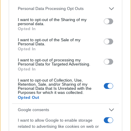
Please note that this website/app uses one or more Google
Personal Data Processing Opt Outs
services and may gather and store information including but
not limited to your visit or usage behaviour. You may click to
I want to opt-out of the Sharing of my
personal data.
grant or deny consent to Google and its third-party tags to
Opted In
Sigue leyendo
use your data for below specified purposes in below Google
consent section.
I want to opt-out of the Sale of my
Personal Data.
NEWS
Opted In
I want to opt-out of processing my
Personal Data for Targeted Advertising.
Opted In
I want to opt-out of Collection, Use,
Retention, Sale, and/or Sharing of my
Personal Data that Is Unrelated with the
Purposes for which it was collected.
Opted Out
Google consents
I want to allow Google to enable storage
related to advertising like cookies on web or
Brent cae un 8.3% y arrastra a las materias primas en agosto