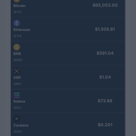
$65,053.00
Bitcoin
(BTC)
$1,928.81
Ethereum
(ETH)
$591.04
BNB
(BNB)
$1.04
XRP
(XRP)
$73.88
Solana
(SOL)
$0.201
Cardano
(ADA)