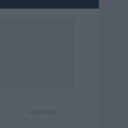
⌕
Buscar