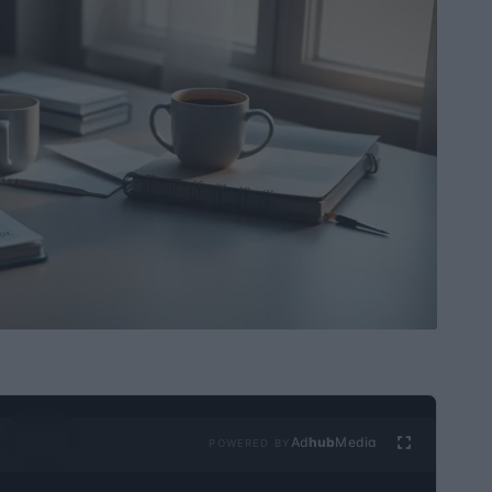
Ad
hub
Media
POWERED BY