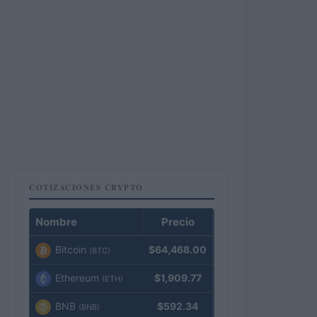
COTIZACIONES CRYPTO
Nombre
Precio
Bitcoin
$64,468.00
(BTC)
Ethereum
$1,909.77
(ETH)
BNB
$592.34
(BNB)