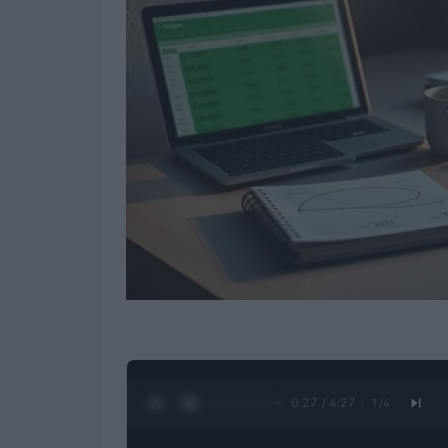
0:28 / 4:27
1
/
4