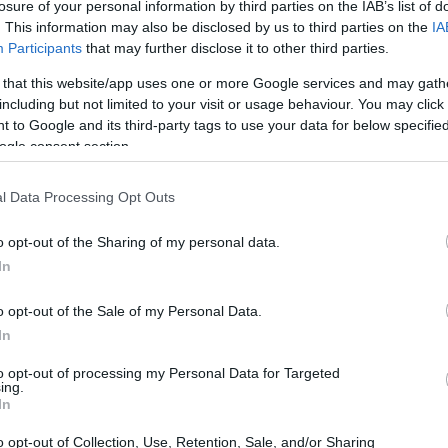
losure of your personal information by third parties on the IAB’s list of
. This information may also be disclosed by us to third parties on the
IA
Participants
that may further disclose it to other third parties.
/30/20 a ingresos variables
 that this website/app uses one or more Google services and may gath
including but not limited to your visit or usage behaviour. You may click 
 to Google and its third-party tags to use your data for below specifi
ingreso
50/30/20 a ingresos variables es calcular un
ogle consent section.
s ingresos de los últimos seis meses y dividiendo el
 base para aplicar la regla 50/30/20. Una vez
l Data Processing Opt Outs
justar la regla 50/30/20 según las fluctuaciones
o opt-out of the Sharing of my personal data.
sos más altos, se puede aumentar el porcentaje
In
n ingresos más bajos, se puede reducir el gasto en
es. Es crucial mantener un
fondo de emergencia
para
o opt-out of the Sale of my Personal Data.
In
star separado de las cuentas de gastos diarios y ser
to de partida es ahorrar al menos tres meses de gastos
to opt-out of processing my Personal Data for Targeted
ing.
In
o opt-out of Collection, Use, Retention, Sale, and/or Sharing