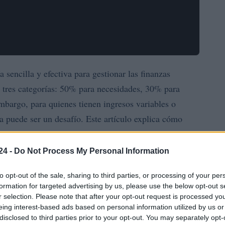
sencilla y efectiva para gestionar las finanzas
n tres categorías: 50% para necesidades, 30% para
mbargo, para quienes tienen ingresos variables o
la puede ser un desafío. Este artículo explica cómo
uctuantes, proporciona plantillas prácticas y tácticas
populares. El objetivo es ofrecer herramientas
24 -
Do Not Process My Personal Information
o estable, incluso en situaciones de ingresos
to opt-out of the sale, sharing to third parties, or processing of your per
s secciones principales: adaptación del presupuesto
formation for targeted advertising by us, please use the below opt-out s
ticas para la gestión financiera y tácticas de
r selection. Please note that after your opt-out request is processed y
eing interest-based ads based on personal information utilized by us or
disclosed to third parties prior to your opt-out. You may separately opt-