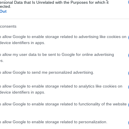
ersonal Data that Is Unrelated with the Purposes for which it
lected.
Out
consents
o allow Google to enable storage related to advertising like cookies on
evice identifiers in apps.
o allow my user data to be sent to Google for online advertising
s.
to allow Google to send me personalized advertising.
o allow Google to enable storage related to analytics like cookies on
evice identifiers in apps.
o allow Google to enable storage related to functionality of the website
/20
son guías y pueden ajustarse de manera prudente:
onviene priorizar una tasa menor y aumentarla
o allow Google to enable storage related to personalization.
ambién es válido modificar temporalmente el 30% de