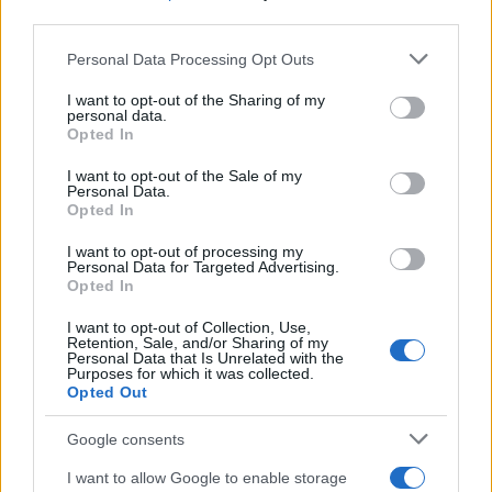
third parties.
Please note that this website/app uses one or more Google
Personal Data Processing Opt Outs
El euro se debilita frente al dólar mientras las criptomonedas
services and may gather and store information including but
mantienen su estabilidad
not limited to your visit or usage behaviour. You may click to
I want to opt-out of the Sharing of my
personal data.
grant or deny consent to Google and its third-party tags to
Lucía Herrera · 10 Ago 2026
Opted In
use your data for below specified purposes in below Google
consent section.
I want to opt-out of the Sale of my
NEWS
Personal Data.
Opted In
I want to opt-out of processing my
Personal Data for Targeted Advertising.
Opted In
I want to opt-out of Collection, Use,
Retention, Sale, and/or Sharing of my
Personal Data that Is Unrelated with the
Purposes for which it was collected.
Opted Out
Google consents
El Brent cae un 8.3% y arrastra a las materias primas
I want to allow Google to enable storage