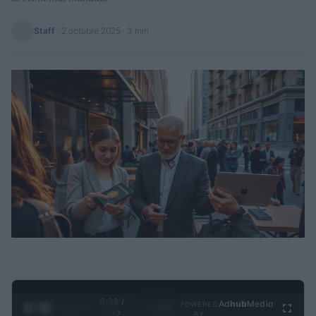
Staff
·
2 octubre 2025
· 3 min
0:29 /
Ad
hub
Media
POWERED
1
/
4
4:27
BY