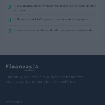
3
El oro alcanza un récord histórico al superar los 4.400 dólares
por onza
4
El Brent cae un 8.46% y arrastra a las materias primas
5
El euro cede terreno frente al dólar y el yen acelera su caída
Finanzas24, el nuevo portal al mundo de las finanzas.
Insights, noticias, comparaciones y estadísticas.
SECCIONES
Inversiones