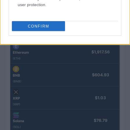
user protection.
Nombre
Precio
CONFIRM
$65,028.00
Bitcoin
(BTC)
$1,917.56
Ethereum
(ETH)
$604.93
BNB
(BNB)
$1.03
XRP
(XRP)
$76.79
Solana
(SOL)