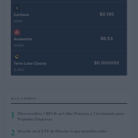
$0.195
Cardano
(ADA)
$6.53
Avalanche
(AVAX)
$0.000050
Terra Luna Classic
(LUNC)
MÁS LEÍDOS
1
Microcréditos CRECE en Cuba: Potencia y Crecimiento para
Pequeñas Empresas
2
Invertir en el ETF de Bitcoin: lo que necesitas saber