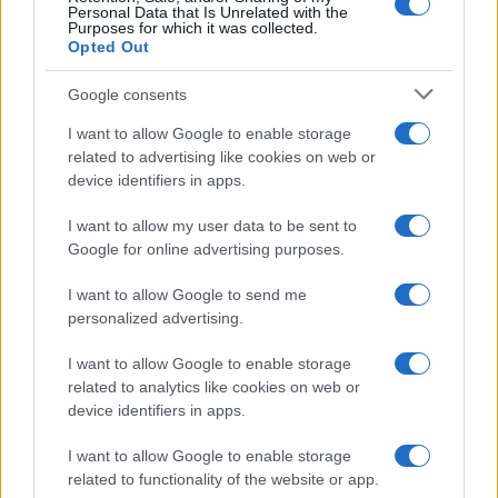
Personal Data that Is Unrelated with the
Purposes for which it was collected.
Opted Out
Google consents
Intervención conjunta de Japón y EE.UU. para frenar la caída
I want to allow Google to enable storage
del yen
related to advertising like cookies on web or
Marta Ruiz · 7 Ago 2026
device identifiers in apps.
I want to allow my user data to be sent to
Google for online advertising purposes.
COTIZACIONES CRYPTO
I want to allow Google to send me
Nombre
Precio
personalized advertising.
I want to allow Google to enable storage
$65,068.00
related to analytics like cookies on web or
Bitcoin
device identifiers in apps.
(BTC)
I want to allow Google to enable storage
$1,921.75
Ethereum
related to functionality of the website or app.
(ETH)