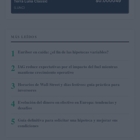
$0.000049
Terra Luna Classic
(LUNC)
MÁS LEÍDOS
1
Euríbor en caída: ¿el fin de las hipotecas variables?
2
IAG reduce expectativas por el impacto del fuel mientras
mantiene crecimiento operativo
3
Horarios de Wall Street y días festivos: guía práctica para
inversores
4
Evolución del dinero en efectivo en Europa: tendencias y
desafíos
5
Guía definitiva para solicitar una hipoteca y mejorar sus
condiciones