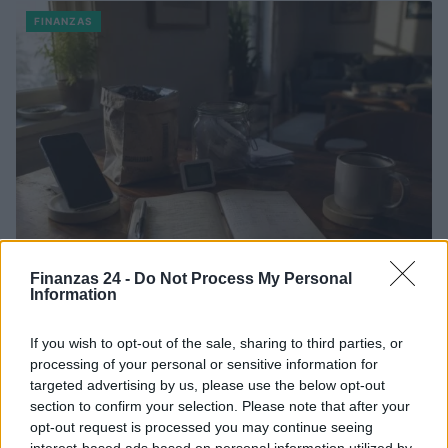
FINANZAS
Finanzas 24 -
Do Not Process My Personal
Information
Identifica y elimina suscripciones, fees y compras impulsivas
Marta Ruiz · 8 Ago 2026
If you wish to opt-out of the sale, sharing to third parties, or
processing of your personal or sensitive information for
FINANZAS
targeted advertising by us, please use the below opt-out
section to confirm your selection. Please note that after your
opt-out request is processed you may continue seeing