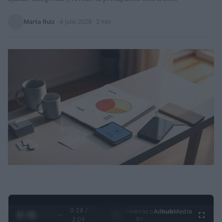
Marta Ruiz
·
4 julio 2026
· 2 min
0:29 /
Ad
hub
Media
POWERED
1
/
4
3:09
BY