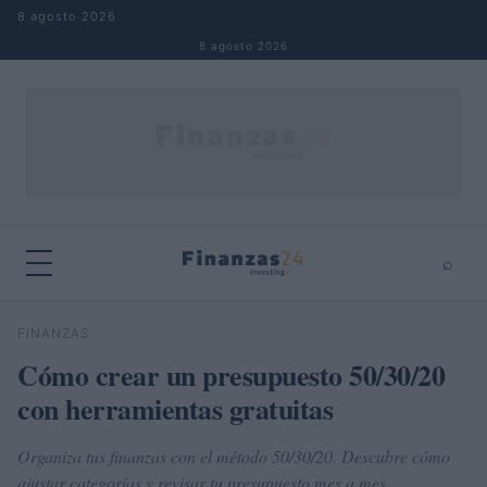
Saltar al contenido
8 agosto 2026
8 agosto 2026
⌕
×
⌕
FINANZAS
Buscar
Cómo crear un presupuesto 50/30/20
con herramientas gratuitas
Organiza tus finanzas con el método 50/30/20. Descubre cómo
ajustar categorías y revisar tu presupuesto mes a mes.