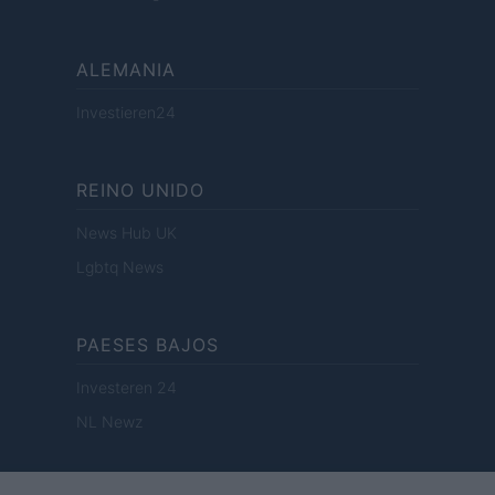
ALEMANIA
Investieren24
REINO UNIDO
News Hub UK
Lgbtq News
PAESES BAJOS
Investeren 24
NL Newz