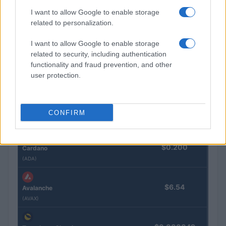
I want to allow Google to enable storage
related to personalization.
$605.71
BNB
(BNB)
I want to allow Google to enable storage
related to security, including authentication
functionality and fraud prevention, and other
$1.04
XRP
user protection.
(XRP)
$75.73
Solana
CONFIRM
(SOL)
$0.200
Cardano
(ADA)
$6.54
Avalanche
(AVAX)