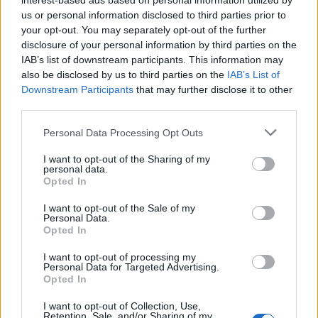
interest-based ads based on personal information utilized by
us or personal information disclosed to third parties prior to
your opt-out. You may separately opt-out of the further
disclosure of your personal information by third parties on the
IAB’s list of downstream participants. This information may
also be disclosed by us to third parties on the
IAB’s List of
Downstream Participants
that may further disclose it to other
third parties.
Please note that this website/app uses one or more Google
Personal Data Processing Opt Outs
Cómo la crisis de refino está afectando los precios de la
services and may gather and store information including but
gasolina y el diésel
not limited to your visit or usage behaviour. You may click to
I want to opt-out of the Sharing of my
personal data.
Lucía Herrera · 7 Ago 2026
grant or deny consent to Google and its third-party tags to
Opted In
use your data for below specified purposes in below Google
FINANZAS
consent section.
I want to opt-out of the Sale of my
Personal Data.
Opted In
I want to opt-out of processing my
Personal Data for Targeted Advertising.
Opted In
I want to opt-out of Collection, Use,
Retention, Sale, and/or Sharing of my