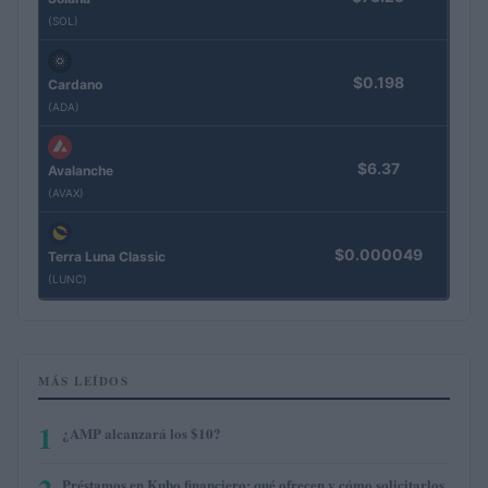
(SOL)
$0.198
Cardano
(ADA)
$6.37
Avalanche
(AVAX)
$0.000049
Terra Luna Classic
(LUNC)
MÁS LEÍDOS
1
¿AMP alcanzará los $10?
Préstamos en Kubo.financiero: qué ofrecen y cómo solicitarlos