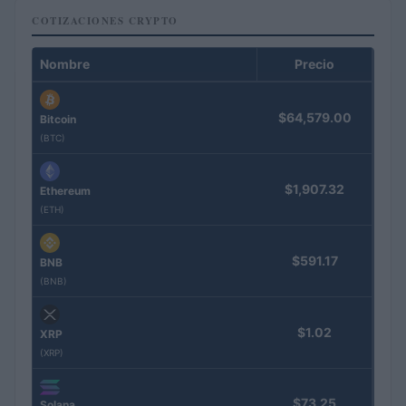
COTIZACIONES CRYPTO
Nombre
Precio
$64,579.00
Bitcoin
(BTC)
$1,907.32
Ethereum
(ETH)
$591.17
BNB
(BNB)
$1.02
XRP
(XRP)
$73.25
Solana