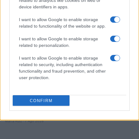
Cómo Bitcoin y la IA están transformando la economía global
related to analytics like cookies on web or
device identifiers in apps.
Diego Martín · 7 Ago 2026
I want to allow Google to enable storage
FINANZAS
related to functionality of the website or app.
I want to allow Google to enable storage
related to personalization.
I want to allow Google to enable storage
related to security, including authentication
functionality and fraud prevention, and other
user protection.
CONFIRM
Intervención conjunta de Japón y EE.UU. para frenar la caída
del yen
Marta Ruiz · 7 Ago 2026