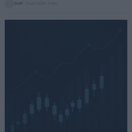
Staff
·
11 julio 2025
· 3 min