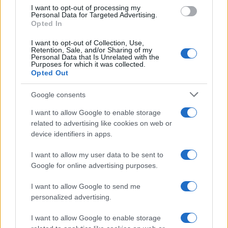
I want to opt-out of processing my
Personal Data for Targeted Advertising.
Opted In
I want to opt-out of Collection, Use,
Retention, Sale, and/or Sharing of my
El Brent cae un 8.3% y arrastra a las materias primas
Personal Data that Is Unrelated with the
Purposes for which it was collected.
Lucía Herrera · 7 Ago 2026
Opted Out
CRIPTOMONEDAS
Google consents
I want to allow Google to enable storage
related to advertising like cookies on web or
device identifiers in apps.
I want to allow my user data to be sent to
Google for online advertising purposes.
I want to allow Google to send me
personalized advertising.
I want to allow Google to enable storage