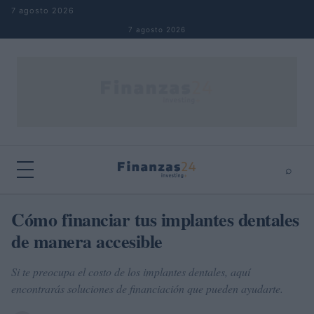
Saltar al contenido
7 agosto 2026
7 agosto 2026
⌕
×
⌕
Cómo financiar tus implantes dentales
Buscar
de manera accesible
Si te preocupa el costo de los implantes dentales, aquí
encontrarás soluciones de financiación que pueden ayudarte.