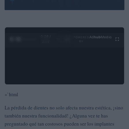
0:29 /
Ad
hub
Media
POWERED
1
/
4
3:19
BY
«`html
La pérdida de dientes no solo afecta nuestra estética, ¡sino
también nuestra funcionalidad! ¿Alguna vez te has
preguntado qué tan costosos pueden ser los implantes