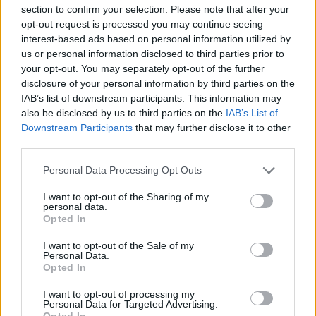
section to confirm your selection. Please note that after your
Lucía Herrera · 7 Ago 2026
opt-out request is processed you may continue seeing
interest-based ads based on personal information utilized by
NEWS
us or personal information disclosed to third parties prior to
your opt-out. You may separately opt-out of the further
disclosure of your personal information by third parties on the
IAB’s list of downstream participants. This information may
also be disclosed by us to third parties on the
IAB’s List of
Downstream Participants
that may further disclose it to other
third parties.
Please note that this website/app uses one or more Google
Personal Data Processing Opt Outs
services and may gather and store information including but
not limited to your visit or usage behaviour. You may click to
I want to opt-out of the Sharing of my
personal data.
grant or deny consent to Google and its third-party tags to
Opted In
use your data for below specified purposes in below Google
Brent cae un 8.3% y arrastra a las materias primas en agosto
consent section.
I want to opt-out of the Sale of my
Lucía Herrera · 6 Ago 2026
Personal Data.
Opted In
NEWS
I want to opt-out of processing my
Personal Data for Targeted Advertising.
Opted In