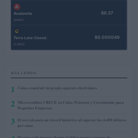
$6.37
Avalanche
(AVAX)
$0.000049
Terra Luna Classic
(LUNC)
MÁS LEÍDOS
1
Cómo construir tu propio aparato electrónico
2
Microcréditos CRECE en Cuba: Potencia y Crecimiento para
Pequeñas Empresas
3
El oro alcanza un récord histórico al superar los 4.400 dólares
por onza
El euro cede terreno frente al dólar en una semana de