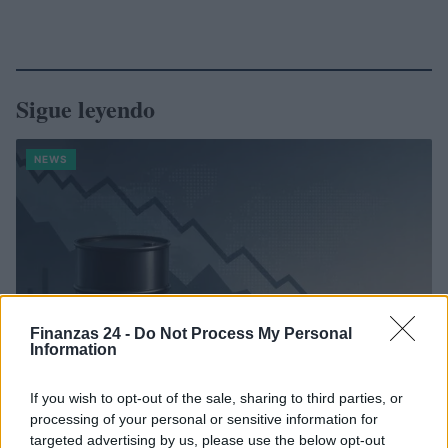
Sigue leyendo
NEWS
Finanzas 24 -
Do Not Process My Personal
Information
If you wish to opt-out of the sale, sharing to third parties, or
processing of your personal or sensitive information for
El Brent cae un 8.3% y arrastra a las materias primas
targeted advertising by us, please use the below opt-out