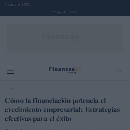
Saltar al contenido
7 agosto 2026
7 agosto 2026
⌕
×
⌕
NEWS
Buscar
Cómo la financiación potencia el
crecimiento empresarial: Estrategias
efectivas para el éxito