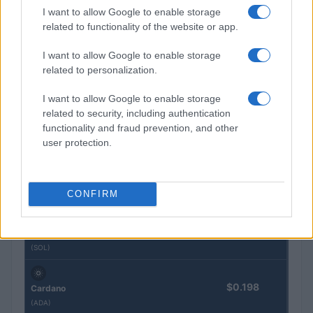
$64,579.00
I want to allow Google to enable storage
Bitcoin
related to functionality of the website or app.
(BTC)
I want to allow Google to enable storage
$1,907.32
Ethereum
related to personalization.
(ETH)
I want to allow Google to enable storage
related to security, including authentication
$591.17
BNB
functionality and fraud prevention, and other
(BNB)
user protection.
$1.02
XRP
(XRP)
CONFIRM
$73.25
Solana
(SOL)
$0.198
Cardano
(ADA)