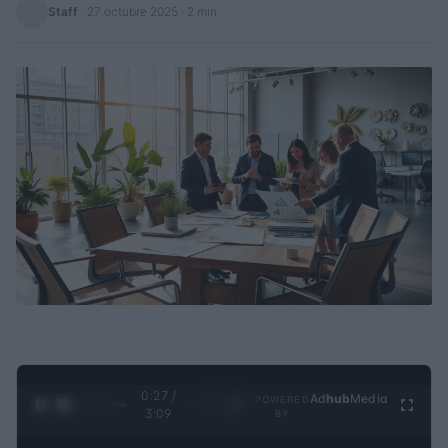
Staff
·
27 octubre 2025
· 2 min
0:28 /
Ad
hub
Media
POWERED
1
/
4
3:09
BY