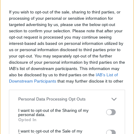
If you wish to opt-out of the sale, sharing to third parties, or
El empresario José Elías analiza el mercado inmobiliario y sus
processing of your personal or sensitive information for
consecuencias en la jubilación
targeted advertising by us, please use the below opt-out
Marta Ruiz · 5 Ago 2026
section to confirm your selection. Please note that after your
opt-out request is processed you may continue seeing
interest-based ads based on personal information utilized by
INVERSIONES
us or personal information disclosed to third parties prior to
your opt-out. You may separately opt-out of the further
disclosure of your personal information by third parties on the
IAB’s list of downstream participants. This information may
also be disclosed by us to third parties on the
IAB’s List of
Downstream Participants
that may further disclose it to other
third parties.
Please note that this website/app uses one or more Google
Personal Data Processing Opt Outs
services and may gather and store information including but
not limited to your visit or usage behaviour. You may click to
I want to opt-out of the Sharing of my
personal data.
grant or deny consent to Google and its third-party tags to
Opted In
use your data for below specified purposes in below Google
Cómo aplicar un framework minimalista para gestionar
consent section.
I want to opt-out of the Sale of my
inversiones