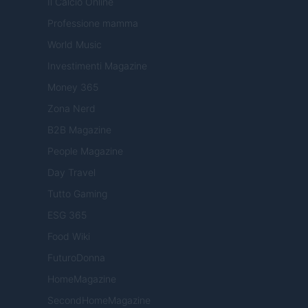
Il Calcio Online
Professione mamma
World Music
Investimenti Magazine
Money 365
Zona Nerd
B2B Magazine
People Magazine
Day Travel
Tutto Gaming
ESG 365
Food Wiki
FuturoDonna
HomeMagazine
SecondHomeMagazine