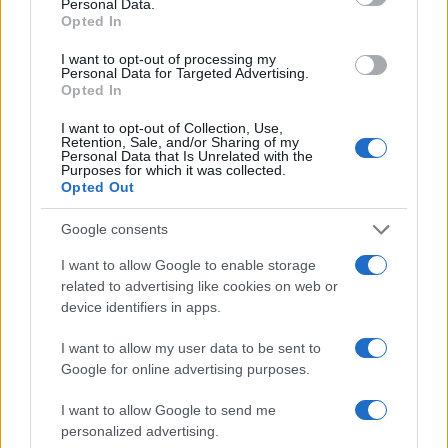
Personal Data.
Lucía Herrera · 5 Ago 2026
Opted In
I want to opt-out of processing my
Personal Data for Targeted Advertising.
Opted In
COTIZACIONES CRYPTO
I want to opt-out of Collection, Use,
Retention, Sale, and/or Sharing of my
Nombre
Precio
Personal Data that Is Unrelated with the
Purposes for which it was collected.
Opted Out
$64,457.00
Bitcoin
Google consents
(BTC)
I want to allow Google to enable storage
$1,894.28
related to advertising like cookies on web or
Ethereum
device identifiers in apps.
(ETH)
I want to allow my user data to be sent to
$592.77
BNB
Google for online advertising purposes.
(BNB)
I want to allow Google to send me
personalized advertising.
$1.05
XRP