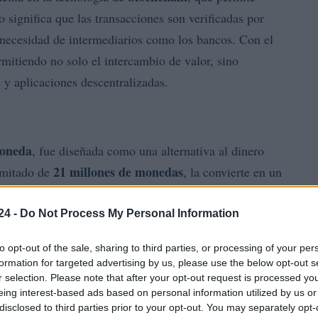
to significa que las transacciones son verificadas por
 necesidad de intermediarios como los bancos. Con el
mitiendo no solo el intercambio de valor, sino
s y aplicaciones descentralizadas.
moneda
, fue diseñada como una alternativa al dinero
21 millones de monedas
limitado de
, la convierte en un
 de su volatilidad, Bitcoin ha sido adoptado por
ma de almacenar valor y realizar transacciones.
24 -
Do Not Process My Personal Information
to opt-out of the sale, sharing to third parties, or processing of your per
formation for targeted advertising by us, please use the below opt-out s
r selection. Please note that after your opt-out request is processed y
eing interest-based ads based on personal information utilized by us or
disclosed to third parties prior to your opt-out. You may separately opt-