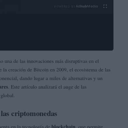
Ad
hub
Media
POWERED BY
 una de las innovaciones más disruptivas en el
 la creación de Bitcoin en 2009, el ecosistema de las
nencial, dando lugar a miles de alternativas y un
ares
. Este artículo analizará el auge de las
global.
e las criptomonedas
blockchain
enta en la tecnología de
, que permite