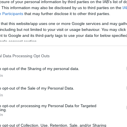
losure of your personal information by third parties on the IAB’s list of
. This information may also be disclosed by us to third parties on the
IA
Participants
that may further disclose it to other third parties.
 that this website/app uses one or more Google services and may gath
including but not limited to your visit or usage behaviour. You may click 
 to Google and its third-party tags to use your data for below specifi
ogle consent section.
l Data Processing Opt Outs
o opt-out of the Sharing of my personal data.
In
das en la economía
o opt-out of the Sale of my Personal Data.
manera en que las personas y las empresas interactúan
In
o a los servicios financieros, permitiendo que
to opt-out of processing my Personal Data for Targeted
ing.
dan a herramientas de inversión y ahorro. Además,
In
fintech
 como el de la
, donde surgen nuevas soluciones
o opt-out of Collection, Use, Retention, Sale, and/or Sharing