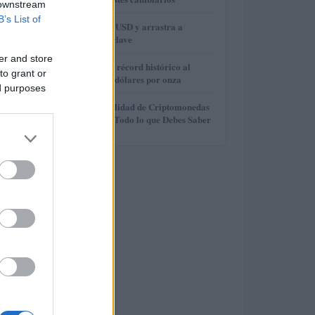
 downstream
B’s List of
3
Brent cae a 91.82 USD y arrastra a
materias primas clave
er and store
4
El oro alcanza un récord histórico al
to grant or
superar los 4.400 dólares por onza
ed purposes
5
Claves de la Fiscalidad de Criptomonedas
en el Extranjero: Todo lo que Debes Saber