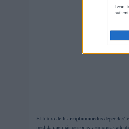
I want t
authenti
criptomonedas
El futuro de las
dependerá e
medida que más personas y empresas adopte