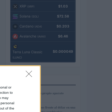
XRP
$1.03
(XRP)
Solana
$72.58
(SOL)
Cardano
$0.203
(ADA)
Avalanche
$6.46
(AVAX)
$0.000049
Terra Luna Classic
(LUNC)
MÁS LEÍDOS
sonal or
1
ection to
Cómo construir tu propio aparato
electrónico
ou may
 personal
2
El euro cede terreno frente al dólar en una
out of the
semana de contrastes cambiarios