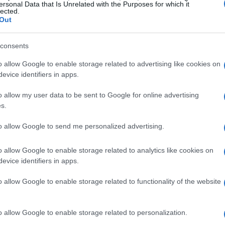
conómicas.
ersonal Data that Is Unrelated with the Purposes for which it
lected.
Out
consents
nedas
también presenta riesgos significativos. La
o allow Google to enable storage related to advertising like cookies on
didas sustanciales para los inversores. Asimismo, la
evice identifiers in apps.
do un entorno propicio para el fraude y el lavado de
o allow my user data to be sent to Google for online advertising
versores se mantengan informados y actúen con cautela
s.
to allow Google to send me personalized advertising.
as
o allow Google to enable storage related to analytics like cookies on
evice identifiers in apps.
das
, muchas naciones están considerando la creación
o allow Google to enable storage related to functionality of the website
das digitales de banco central
(CBDC) podrían
da a las criptomonedas tradicionales. Sin embargo,
cidad y el control financiero.
o allow Google to enable storage related to personalization.