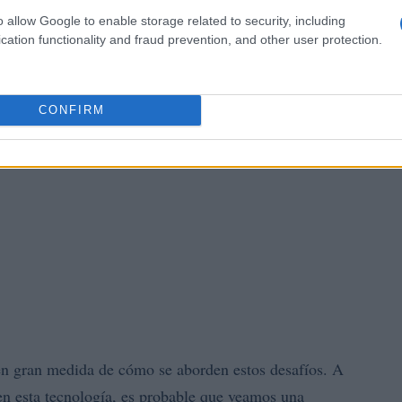
o allow Google to enable storage related to security, including
cation functionality and fraud prevention, and other user protection.
CONFIRM
n gran medida de cómo se aborden estos desafíos. A
n esta tecnología, es probable que veamos una