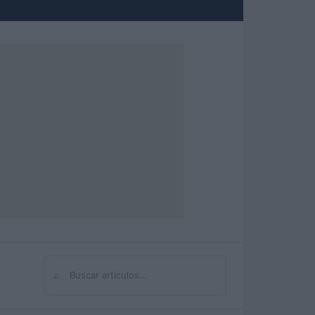
⌕
Buscar