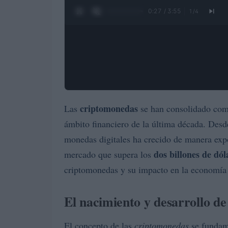
0:28 / 3:55
1
/
4
criptomonedas
Las
se han consolidado como
ámbito financiero de la última década. Desde
monedas digitales ha crecido de manera expo
dos billones de dól
mercado que supera los
criptomonedas y su impacto en la economía 
El nacimiento y desarrollo d
El concepto de las
criptomonedas
se fundam