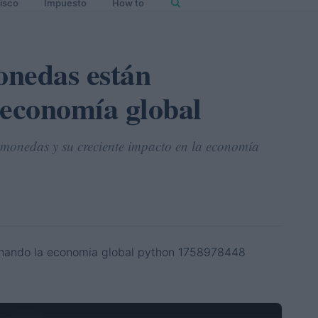
isco
Impuesto
How to
onedas están
 economía global
omonedas y su creciente impacto en la economía