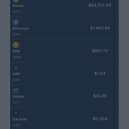
$64,312.00
Bitcoin
(BTC)
$1,902.66
Ethereum
(ETH)
$591.72
BNB
(BNB)
$1.04
XRP
(XRP)
$72.65
Solana
(SOL)
$0.204
Cardano
(ADA)