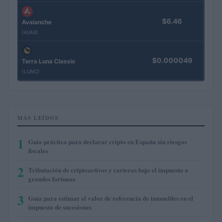
$6.46
Avalanche
(AVAX)
$0.000049
Terra Luna Classic
(LUNC)
MÁS LEÍDOS
1
Guía práctica para declarar cripto en España sin riesgos
fiscales
2
Tributación de criptoactivos y carteras bajo el impuesto a
grandes fortunas
3
Guía para estimar el valor de referencia de inmuebles en el
impuesto de sucesiones