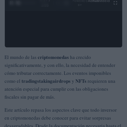
0:28 /
Ad
hub
Media
POWERED
1
/
4
3:55
BY
criptomonedas
El mundo de las
ha crecido
significativamente, y con ello, la necesidad de entender
cómo tributar correctamente. Los eventos imponibles
trading
staking
airdrops
NFTs
como el
y
requieren una
atención especial para cumplir con las obligaciones
fiscales sin pagar de más.
Este artículo repasa los aspectos clave que todo inversor
en criptomonedas debe conocer para evitar sorpresas
desagradables. Desde la documentación necesaria hasta el