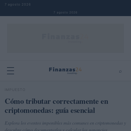
Saltar al contenido
7 agosto 2026
7 agosto 2026
⌕
×
⌕
IMPUESTO
Buscar
Cómo tributar correctamente en
criptomonedas: guía esencial
Explora los eventos imponibles más comunes en criptomonedas y
descubre cómo documentarlos y calcular las ganancias