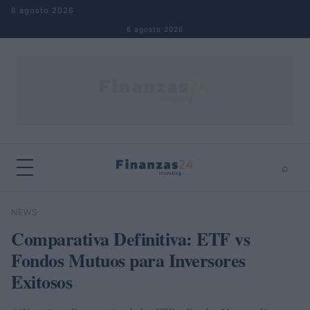
Saltar al contenido
6 agosto 2026
6 agosto 2026
⌕
×
⌕
NEWS
Buscar
Comparativa Definitiva: ETF vs
Fondos Mutuos para Inversores
Exitosos