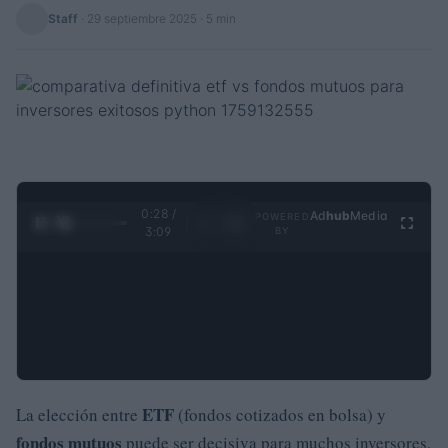
Staff
·
29 septiembre 2025
· 5 min
0:29 /
Ad
hub
Media
POWERED
1
/
4
3:09
BY
ETF
La elección entre
(fondos cotizados en bolsa) y
fondos mutuos
puede ser decisiva para muchos inversores,