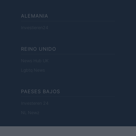
ALEMANIA
Investieren24
REINO UNIDO
News Hub UK
Lgbtq News
PAESES BAJOS
Investeren 24
NL Newz