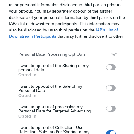
us or personal information disclosed to third parties prior to
your opt-out. You may separately opt-out of the further
disclosure of your personal information by third parties on the
IAB’s list of downstream participants. This information may
also be disclosed by us to third parties on the
IAB’s List of
Downstream Participants
that may further disclose it to other
third parties.
Finalmente, es aconsejable realizar un análisis detallado
de tus objetivos financieros. Considerar la posibilidad de
Please note that this website/app uses one or more Google
Personal Data Processing Opt Outs
services and may gather and store information including but
diversificar tu cartera utilizando ambos tipos de fondos
not limited to your visit or usage behaviour. You may click to
I want to opt-out of the Sharing of my
puede ser una estrategia efectiva para adaptarte mejor a
personal data.
grant or deny consent to Google and its third-party tags to
Opted In
tus metas específicas.
use your data for below specified purposes in below Google
consent section.
I want to opt-out of the Sale of my
Personal Data.
Opted In
AUTOR
I want to opt-out of processing my
Staff
Personal Data for Targeted Advertising.
Opted In
I want to opt-out of Collection, Use,
Retention, Sale, and/or Sharing of my