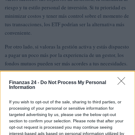
riesgo y tu estilo personal de inversión. Si tu prioridad es
minimizar costos y tener más control sobre el momento de
tus transacciones, los ETF podrían ser la alternativa más
conveniente.
Por otro lado, si valoras la gestión activa y estás dispuesto
a pagar un poco más por la experiencia de un gestor, los
fondos mutuos pueden ser más acordes a tus necesidades.
Finanzas 24 -
Do Not Process My Personal
Information
If you wish to opt-out of the sale, sharing to third parties, or
processing of your personal or sensitive information for
targeted advertising by us, please use the below opt-out
section to confirm your selection. Please note that after your
opt-out request is processed you may continue seeing
interest-based ads based on personal information utilized by