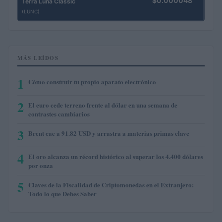
$0.000048
Terra Luna Classic
(LUNC)
MÁS LEÍDOS
1
Cómo construir tu propio aparato electrónico
2
El euro cede terreno frente al dólar en una semana de
contrastes cambiarios
3
Brent cae a 91.82 USD y arrastra a materias primas clave
4
El oro alcanza un récord histórico al superar los 4.400 dólares
por onza
5
Claves de la Fiscalidad de Criptomonedas en el Extranjero:
Todo lo que Debes Saber