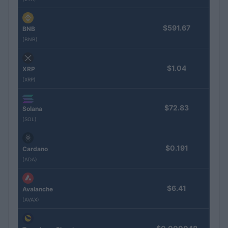
$591.67
BNB
(BNB)
$1.04
XRP
(XRP)
$72.83
Solana
(SOL)
$0.191
Cardano
(ADA)
$6.41
Avalanche
(AVAX)