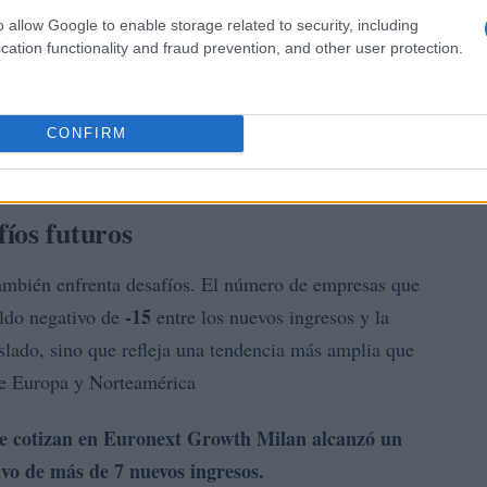
o allow Google to enable storage related to security, including
cation functionality and fraud prevention, and other user protection.
CONFIRM
íos futuros
también enfrenta desafíos. El número de empresas que
-15
aldo negativo de
entre los nuevos ingresos y la
islado, sino que refleja una tendencia más amplia que
de Europa y Norteamérica
e cotizan en Euronext Growth Milan alcanzó un
ivo de más de 7 nuevos ingresos.