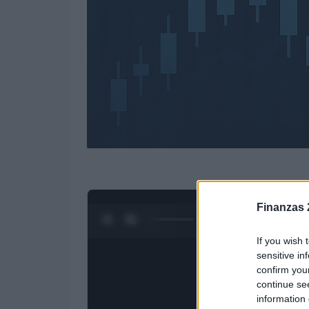
Finanzas 
0:28 / 3:09
1
/
4
If you wish 
sensitive in
confirm you
continue se
information 