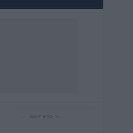
⌕
Buscar