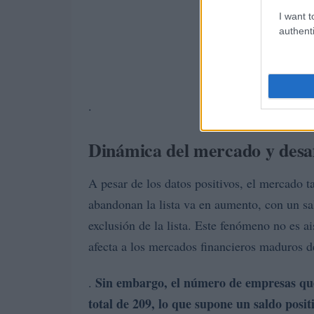
I want t
authenti
.
Dinámica del mercado y desaf
A pesar de los datos positivos, el mercado 
abandonan la lista va en aumento, con un s
exclusión de la lista. Este fenómeno no es a
afecta a los mercados financieros maduros 
Sin embargo, el número de empresas qu
.
total de
209
, lo que supone un saldo posit