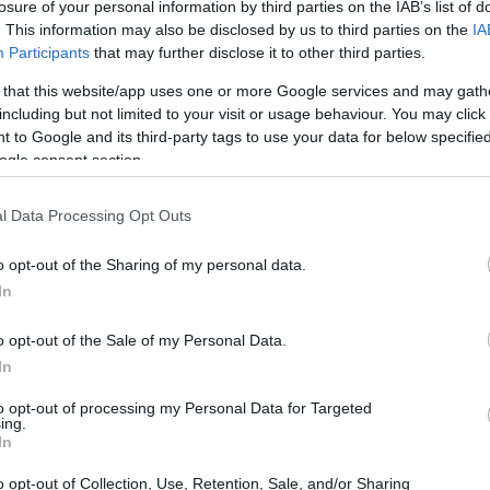
losure of your personal information by third parties on the IAB’s list of
. This information may also be disclosed by us to third parties on the
IA
Participants
that may further disclose it to other third parties.
e la Borsa Italiana
 that this website/app uses one or more Google services and may gath
including but not limited to your visit or usage behaviour. You may click 
836.000 millones de
orsa Italiana alcanzó un valor de
 to Google and its third-party tags to use your data for below specifi
ogle consent section.
dístico de la CONSOB. Estos datos incluyen los
a las pequeñas y medianas empresas, y Vorvel, donde
l Data Processing Opt Outs
 El crecimiento de la capitalización es una señal
4%
n aumento del
en comparación con el año anterior,
o opt-out of the Sharing of my personal data.
In
italianas que cotizan
o opt-out of the Sale of my Personal Data.
In
to opt-out of processing my Personal Data for Targeted
 y PIB
ing.
In
sa de valores italiana y el producto interno bruto (PIB)
o opt-out of Collection, Use, Retention, Sale, and/or Sharing