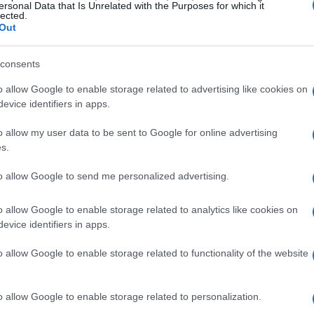
ersonal Data that Is Unrelated with the Purposes for which it
37,5% registrado
n aumento en comparación con el
a
lected.
Out
ayor integración del mercado de valores con la
tabilidad y el crecimiento económico del país. El
consents
ñado de un aumento significativo de los volúmenes de
o allow Google to enable storage related to advertising like cookies on
77%
 caso de la renta variable y un asombroso
en el
evice identifiers in apps.
o allow my user data to be sent to Google for online advertising
s.
to allow Google to send me personalized advertising.
o allow Google to enable storage related to analytics like cookies on
evice identifiers in apps.
o allow Google to enable storage related to functionality of the website
o allow Google to enable storage related to personalization.