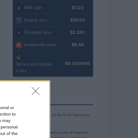
XRP
$1.03
(XRP)
Solana
$74.03
(SOL)
Cardano
$0.201
(ADA)
Avalanche
$6.44
(AVAX)
$0.000049
Terra Luna Classic
(LUNC)
MÁS LEÍDOS
sonal or
1
ection to
Euríbor en caída: ¿el fin de las hipotecas
variables?
ou may
 personal
2
IAG reduce expectativas por el impacto
out of the
del fuel mientras mantiene crecimiento