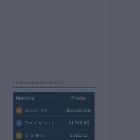
COTIZACIONES CRYPTO
Nombre
Precio
Bitcoin
$64,957.00
(BTC)
Ethereum
$1,916.46
(ETH)
BNB
$592.52
(BNB)