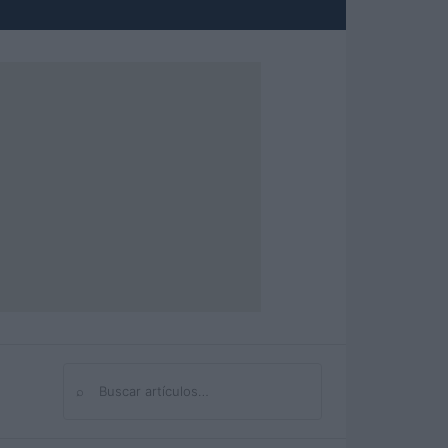
⌕
Buscar