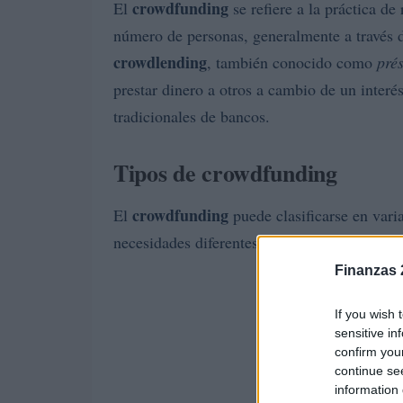
crowdfunding
El
se refiere a la práctica d
número de personas, generalmente a través de
crowdlending
, también conocido como
pré
prestar dinero a otros a cambio de un interé
tradicionales de bancos.
Tipos de crowdfunding
crowdfunding
El
puede clasificarse en vari
necesidades diferentes. Las más comunes so
Finanzas 
If you wish 
sensitive in
confirm you
continue se
information 