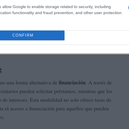
o allow Google to enable storage related to security, including
cation functionality and fraud prevention, and other user protection.
CONFIRM
g
financiación
o una forma alternativa de
. A través de
restatarios pueden solicitar préstamos, mientras que los
 de intereses. Esta modalidad no solo ofrece tasas de
ita el acceso a financiación para aquellos que pueden
es.