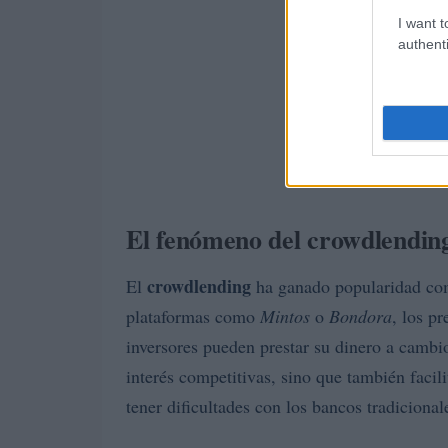
I want t
authenti
El fenómeno del crowdlendin
crowdlending
El
ha ganado popularidad com
plataformas como
Mintos
o
Bondora
, los p
inversores pueden prestar su dinero a cambio
interés competitivas, sino que también facil
tener dificultades con los bancos tradicional