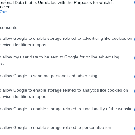
rocinadores una recompensa a cambio de su
ersonal Data that Is Unrelated with the Purposes for which it
lected.
 desde productos hasta experiencias exclusivas. Este
Out
que lanzan nuevos productos, ya que les permite
ismo tiempo.
consents
o allow Google to enable storage related to advertising like cookies on
evice identifiers in apps.
 adquieren una participación en la empresa a cambio de
o allow my user data to be sent to Google for online advertising
s.
startups que buscan capital sin asumir deuda. Sin
edad y las decisiones futuras de la empresa.
to allow Google to send me personalized advertising.
o allow Google to enable storage related to analytics like cookies on
evice identifiers in apps.
o allow Google to enable storage related to functionality of the website
o allow Google to enable storage related to personalization.