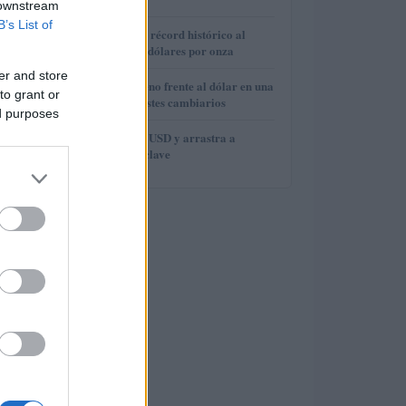
 downstream
B’s List of
3
El oro alcanza un récord histórico al
superar los 4.400 dólares por onza
er and store
4
El euro cede terreno frente al dólar en una
to grant or
semana de contrastes cambiarios
ed purposes
5
Brent cae a 91.82 USD y arrastra a
materias primas clave