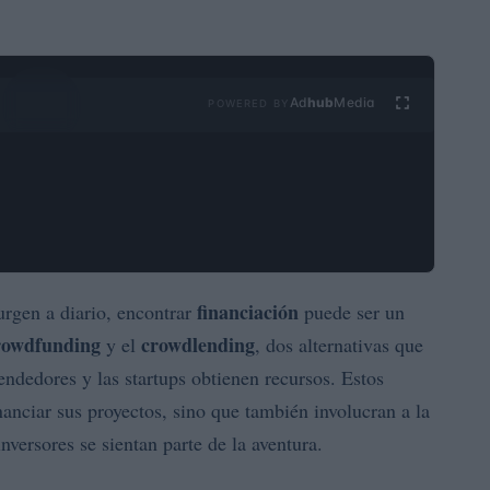
Ad
hub
Media
POWERED BY
financiación
rgen a diario, encontrar
puede ser un
rowdfunding
crowdlending
y el
, dos alternativas que
ndedores y las startups obtienen recursos. Estos
anciar sus proyectos, sino que también involucran a la
versores se sientan parte de la aventura.