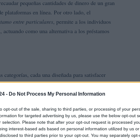
e recaudar pequeñas cantidades de dinero de un gran
 plataformas en línea. Por otro lado, el
stamo entre particulares
, permite a los individuos
s, actuando como una alternativa a los préstamos
as categorías, cada una diseñada para satisfacer
n:
24 -
Do Not Process My Personal Information
to opt-out of the sale, sharing to third parties, or processing of your per
formation for targeted advertising by us, please use the below opt-out s
r selection. Please note that after your opt-out request is processed y
eing interest-based ads based on personal information utilized by us or
disclosed to third parties prior to your opt-out. You may separately opt-