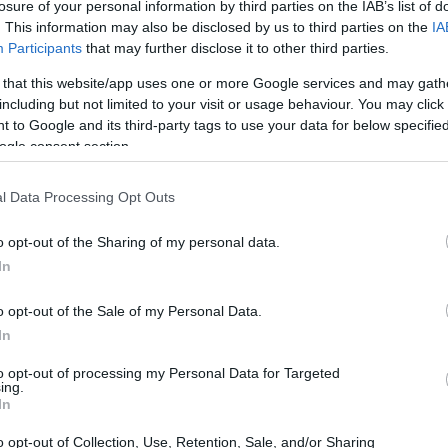
losure of your personal information by third parties on the IAB’s list of
. This information may also be disclosed by us to third parties on the
IA
Participants
that may further disclose it to other third parties.
 that this website/app uses one or more Google services and may gath
including but not limited to your visit or usage behaviour. You may click 
 to Google and its third-party tags to use your data for below specifi
ogle consent section.
l Data Processing Opt Outs
o opt-out of the Sharing of my personal data.
In
yen sin esperar nada a cambio. Es ideal para causas
o opt-out of the Sale of my Personal Data.
es pueden utilizar plataformas como
GoFundMe
o
In
la presión de devolver el dinero.
to opt-out of processing my Personal Data for Targeted
ing.
In
o opt-out of Collection, Use, Retention, Sale, and/or Sharing