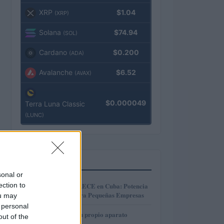
XRP
$1.04
(XRP)
Solana
$74.94
(SOL)
Cardano
$0.200
(ADA)
Avalanche
$6.52
(AVAX)
$0.000049
Terra Luna Classic
(LUNC)
MÁS LEÍDOS
sonal or
1
ection to
Microcréditos CRECE en Cuba: Potencia
y Crecimiento para Pequeñas Empresas
ou may
 personal
2
Cómo construir tu propio aparato
out of the
electrónico