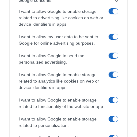
Google consents
I want to allow Google to enable storage
related to advertising like cookies on web or
Identifica y elimina suscripciones, fees y compras impulsivas
device identifiers in apps.
Marta Ruiz · 8 Ago 2026
I want to allow my user data to be sent to
FINANZAS
Google for online advertising purposes.
I want to allow Google to send me
personalized advertising.
I want to allow Google to enable storage
related to analytics like cookies on web or
device identifiers in apps.
I want to allow Google to enable storage
related to functionality of the website or app.
I want to allow Google to enable storage
related to personalization.
Cómo la crisis de refino está afectando los precios de la
gasolina y el diésel