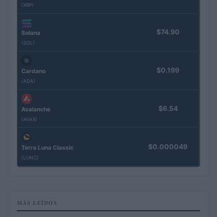
(XRP)
$74.90
Solana
(SOL)
$0.199
Cardano
(ADA)
$6.54
Avalanche
(AVAX)
$0.000049
Terra Luna Classic
(LUNC)
MÁS LEÍDOS