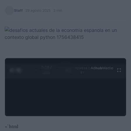
Staff
·
29 agosto 2025
· 3 min
0:29 /
Ad
hub
Media
POWERED
1
/
4
3:55
BY
«`html