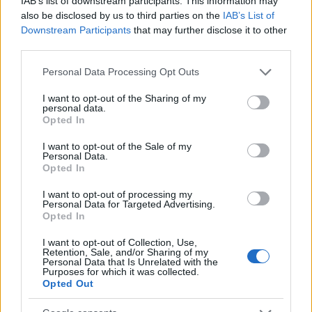
IAB’s list of downstream participants. This information may
also be disclosed by us to third parties on the
IAB’s List of
Downstream Participants
that may further disclose it to other
third parties.
Please note that this website/app uses one or more Google
Personal Data Processing Opt Outs
services and may gather and store information including but
not limited to your visit or usage behaviour. You may click to
I want to opt-out of the Sharing of my
Hackers de Corea del Norte comprometen a OPPO y Coinbase
personal data.
grant or deny consent to Google and its third-party tags to
en una campaña global de robo de criptomonedas
Opted In
use your data for below specified purposes in below Google
Diego Martín · 8 Ago 2026
consent section.
I want to opt-out of the Sale of my
Personal Data.
Opted In
FINANZAS
I want to opt-out of processing my
Personal Data for Targeted Advertising.
Opted In
I want to opt-out of Collection, Use,
Retention, Sale, and/or Sharing of my
Personal Data that Is Unrelated with the
Purposes for which it was collected.
Opted Out