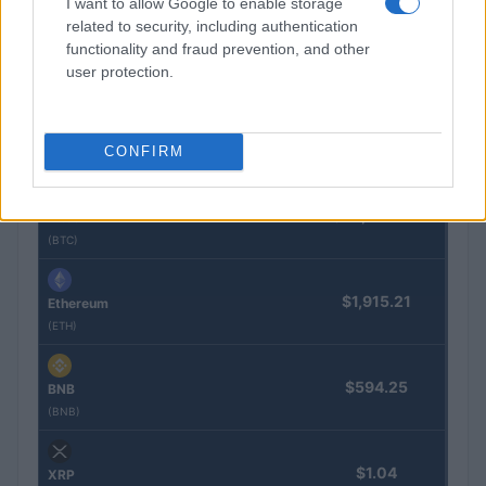
I want to allow Google to enable storage
Lucía Herrera · 7 Ago 2026
related to security, including authentication
functionality and fraud prevention, and other
user protection.
COTIZACIONES CRYPTO
Nombre
Precio
CONFIRM
$64,982.00
Bitcoin
(BTC)
$1,915.21
Ethereum
(ETH)
$594.25
BNB
(BNB)
$1.04
XRP