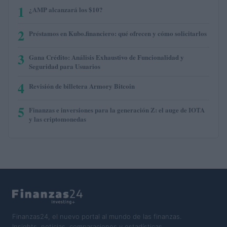
1
¿AMP alcanzará los $10?
2
Préstamos en Kubo.financiero: qué ofrecen y cómo solicitarlos
3
Gana Crédito: Análisis Exhaustivo de Funcionalidad y
Seguridad para Usuarios
4
Revisión de billetera Armory Bitcoin
5
Finanzas e inversiones para la generación Z: el auge de IOTA
y las criptomonedas
Finanzas24, el nuevo portal al mundo de las finanzas.
Insights, noticias, comparaciones y estadísticas.