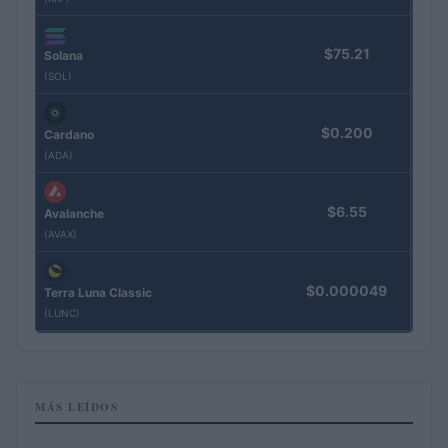
$75.21
Solana
(SOL)
$0.200
Cardano
(ADA)
$6.55
Avalanche
(AVAX)
$0.000049
Terra Luna Classic
(LUNC)
MÁS LEÍDOS