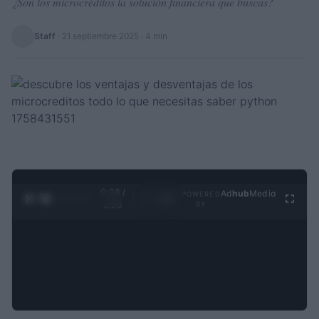
¿Son los microcréditos la solución financiera que buscas?
Staff
·
21 septiembre 2025
· 4 min
0:28 /
Ad
hub
Media
POWERED
1
/
4
3:55
BY