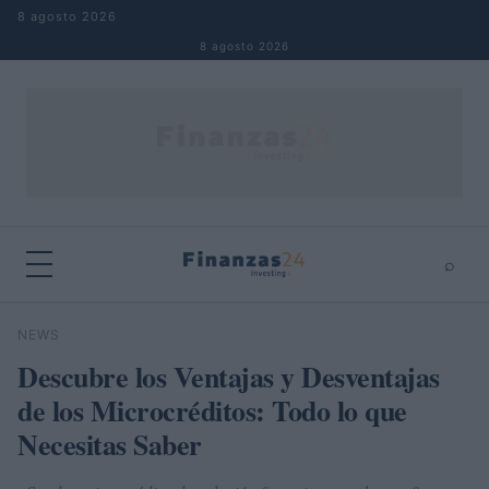
Saltar al contenido
8 agosto 2026
8 agosto 2026
⌕
×
⌕
NEWS
Buscar
Descubre los Ventajas y Desventajas
de los Microcréditos: Todo lo que
Necesitas Saber