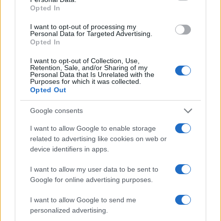
Opted In
I want to opt-out of processing my
Personal Data for Targeted Advertising.
Opted In
I want to opt-out of Collection, Use,
Retention, Sale, and/or Sharing of my
Personal Data that Is Unrelated with the
El Brent cae un 8.3% y arrastra a las materias primas
Purposes for which it was collected.
Opted Out
Lucía Herrera · 7 Ago 2026
Google consents
NEWS
I want to allow Google to enable storage
related to advertising like cookies on web or
device identifiers in apps.
I want to allow my user data to be sent to
Google for online advertising purposes.
I want to allow Google to send me
personalized advertising.