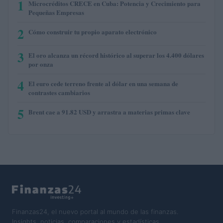
1
Microcréditos CRECE en Cuba: Potencia y Crecimiento para
Pequeñas Empresas
2
Cómo construir tu propio aparato electrónico
3
El oro alcanza un récord histórico al superar los 4.400 dólares
por onza
4
El euro cede terreno frente al dólar en una semana de
contrastes cambiarios
5
Brent cae a 91.82 USD y arrastra a materias primas clave
Finanzas24, el nuevo portal al mundo de las finanzas.
Insights, noticias, comparaciones y estadísticas.