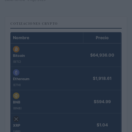
COTIZACIONES CRYPTO
Nombre
Precio
$64,936.00
Bitcoin
(BTC)
$1,918.61
Ethereum
(ETH)
$594.99
BNB
(BNB)
$1.04
XRP
(XRP)