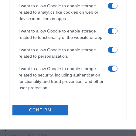
I want to allow Google to enable storage
related to analytics like cookies on web or
Brent cae un 8.3% y arrastra a las materias primas en agosto
device identifiers in apps.
Lucía Herrera · 6 Ago 2026
I want to allow Google to enable storage
related to functionality of the website or app.
NEWS
I want to allow Google to enable storage
related to personalization.
I want to allow Google to enable storage
related to security, including authentication
functionality and fraud prevention, and other
user protection.
CONFIRM
El petróleo Brent cae un 8.46% y arrastra a las materias
primas
Lucía Herrera · 5 Ago 2026