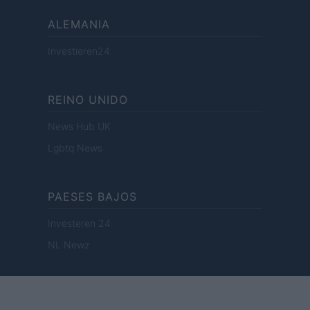
ALEMANIA
Investieren24
REINO UNIDO
News Hub UK
Lgbtq News
PAESES BAJOS
Investeren 24
NL Newz