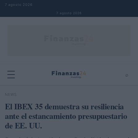
Saltar al contenido
7 agosto 2026
7 agosto 2026
⌕
×
⌕
NEWS
Buscar
El IBEX 35 demuestra su resiliencia
ante el estancamiento presupuestario
de EE. UU.