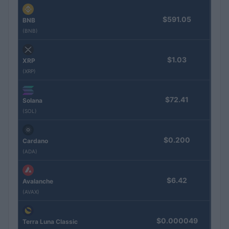
$591.05
BNB
(BNB)
$1.03
XRP
(XRP)
$72.41
Solana
(SOL)
$0.200
Cardano
(ADA)
$6.42
Avalanche
(AVAX)
$0.000049
Terra Luna Classic