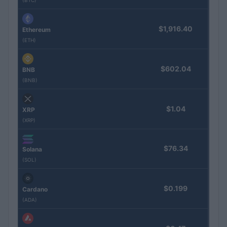
$1,916.40
Ethereum
(ETH)
$602.04
BNB
(BNB)
$1.04
XRP
(XRP)
$76.34
Solana
(SOL)
$0.199
Cardano
(ADA)