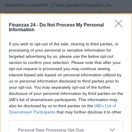
desarrollo sostenible. ¿Cómo pueden los países, las
empresas y la sociedad civil colaborar para afrontar los
problemas que surgen de esta interconexión? Al trabajar
Finanzas 24 -
Do Not Process My Personal
juntos, no solo es posible mitigar el daño ambiental y
Information
reducir la desigualdad, sino también construir un futuro
If you wish to opt-out of the sale, sharing to third parties, or
más justo y sostenible para todos.
processing of your personal or sensitive information for
targeted advertising by us, please use the below opt-out
La clave de este proceso radica en la
colaboración
y la
section to confirm your selection. Please note that after your
innovación
. Estos elementos son esenciales para navegar
opt-out request is processed you may continue seeing
por las aguas turbulentas de la economía global. La
interest-based ads based on personal information utilized by
us or personal information disclosed to third parties prior to
interdependencia entre las naciones exige un enfoque
your opt-out. You may separately opt-out of the further
colectivo. ¿Estamos listos para asumir este reto y
disclosure of your personal information by third parties on the
aprovechar las oportunidades que se presentan?
IAB’s list of downstream participants. This information may
also be disclosed by us to third parties on the
IAB’s List of
Downstream Participants
that may further disclose it to other
third parties.
AUTOR
Please note that this website/app uses one or more Google
Staff
Personal Data Processing Opt Outs