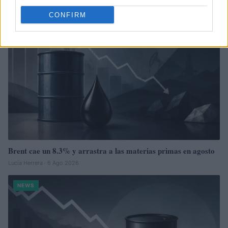
NEWS
CONFIRM
Brent cae un 8.3% y arrastra a las materias primas en agosto
Lucía Herrera · 6 Ago 2026
NEWS