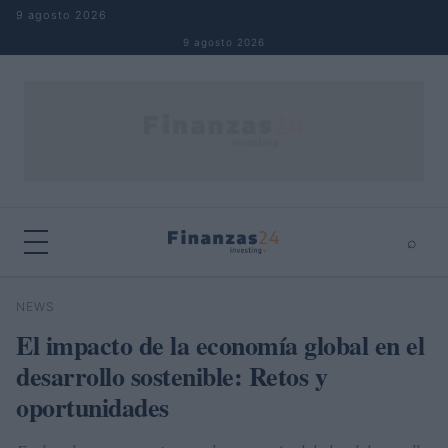
Saltar al contenido
9 agosto 2026
9 agosto 2026
⌕
×
⌕
NEWS
Buscar
El impacto de la economía global en el
desarrollo sostenible: Retos y
oportunidades