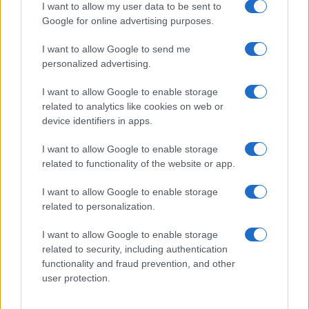
I want to allow my user data to be sent to
Google for online advertising purposes.
Sigue leyendo
I want to allow Google to send me
personalized advertising.
NEWS
I want to allow Google to enable storage
related to analytics like cookies on web or
device identifiers in apps.
I want to allow Google to enable storage
related to functionality of the website or app.
I want to allow Google to enable storage
related to personalization.
I want to allow Google to enable storage
related to security, including authentication
functionality and fraud prevention, and other
El Brent cae un 8.3% y arrastra a las materias primas
user protection.
Lucía Herrera · 7 Ago 2026