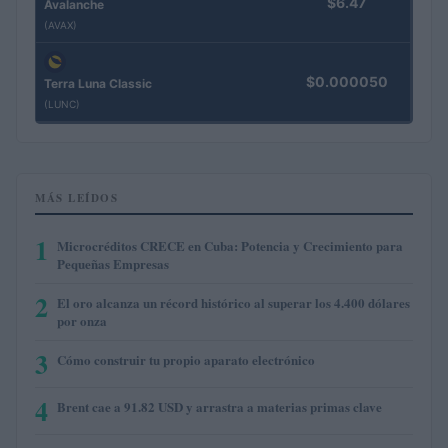
$6.47
Avalanche
(AVAX)
$0.000050
Terra Luna Classic
(LUNC)
MÁS LEÍDOS
1
Microcréditos CRECE en Cuba: Potencia y Crecimiento para
Pequeñas Empresas
2
El oro alcanza un récord histórico al superar los 4.400 dólares
por onza
3
Cómo construir tu propio aparato electrónico
4
Brent cae a 91.82 USD y arrastra a materias primas clave