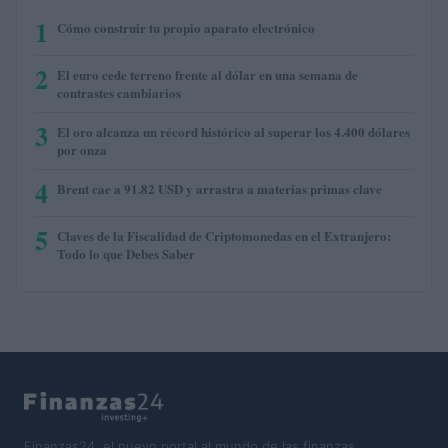
1
Cómo construir tu propio aparato electrónico
2
El euro cede terreno frente al dólar en una semana de
contrastes cambiarios
3
El oro alcanza un récord histórico al superar los 4.400 dólares
por onza
4
Brent cae a 91.82 USD y arrastra a materias primas clave
5
Claves de la Fiscalidad de Criptomonedas en el Extranjero:
Todo lo que Debes Saber
Finanzas24, el nuevo portal al mundo de las finanzas.