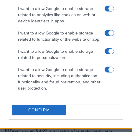
I want to allow Google to enable storage
related to analytics like cookies on web or
device identifiers in apps.
El petróleo Brent cae un 8.46% y arrastra a las materias
primas
I want to allow Google to enable storage
Lucía Herrera · 5 Ago 2026
related to functionality of the website or app.
NEWS
I want to allow Google to enable storage
related to personalization.
I want to allow Google to enable storage
related to security, including authentication
functionality and fraud prevention, and other
user protection.
CONFIRM
El Brent cae un 8.46% y arrastra a las materias primas