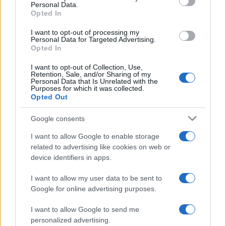
Personal Data.
Opted In
I want to opt-out of processing my
Personal Data for Targeted Advertising.
Opted In
I want to opt-out of Collection, Use,
Retention, Sale, and/or Sharing of my
Personal Data that Is Unrelated with the
Purposes for which it was collected.
Brent cae un 8.3% y arrastra a las materias primas en agosto
Opted Out
Lucía Herrera · 6 Ago 2026
Google consents
NEWS
I want to allow Google to enable storage
related to advertising like cookies on web or
device identifiers in apps.
I want to allow my user data to be sent to
Google for online advertising purposes.
I want to allow Google to send me
personalized advertising.