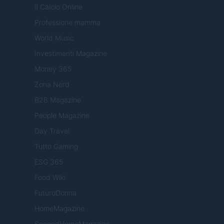
Il Calcio Online
Professione mamma
World Music
Investimenti Magazine
Money 365
Zona Nerd
B2B Magazine
People Magazine
Day Travel
Tutto Gaming
ESG 365
Food Wiki
FuturoDonna
HomeMagazine
SecondHomeMagazine