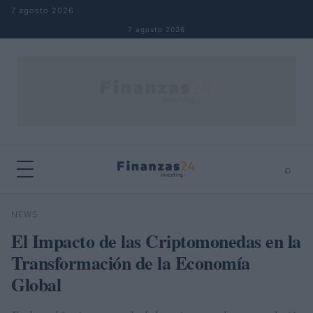
Saltar al contenido
7 agosto 2026
7 agosto 2026
⌕
×
⌕
NEWS
Buscar
El Impacto de las Criptomonedas en la
Transformación de la Economía
Global