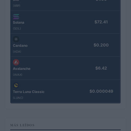
(XRP)
$72.41
Solana
(SOL)
$0.200
Cardano
(ADA)
$6.42
Avalanche
(AVAX)
$0.000049
Terra Luna Classic
(LUNC)
MÁS LEÍDOS