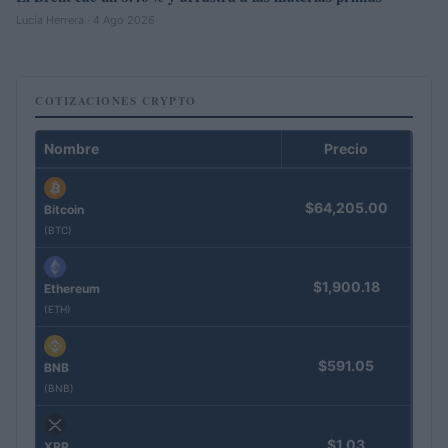
Lucía Herrera · 4 Ago 2026
COTIZACIONES CRYPTO
Nombre
Precio
$64,205.00
Bitcoin
(BTC)
$1,900.18
Ethereum
(ETH)
$591.05
BNB
(BNB)
$1.03
XRP