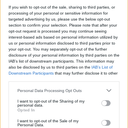
If you wish to opt-out of the sale, sharing to third parties, or
processing of your personal or sensitive information for
targeted advertising by us, please use the below opt-out
section to confirm your selection. Please note that after your
opt-out request is processed you may continue seeing
Cómo evaluar un exchange de criptomonedas: licencias,
interest-based ads based on personal information utilized by
seguridad y más
us or personal information disclosed to third parties prior to
Diego Martín · 10 Ago 2026
your opt-out. You may separately opt-out of the further
disclosure of your personal information by third parties on the
NEWS
IAB’s list of downstream participants. This information may
also be disclosed by us to third parties on the
IAB’s List of
Downstream Participants
that may further disclose it to other
third parties.
Please note that this website/app uses one or more Google
Personal Data Processing Opt Outs
services and may gather and store information including but
not limited to your visit or usage behaviour. You may click to
I want to opt-out of the Sharing of my
personal data.
grant or deny consent to Google and its third-party tags to
Opted In
use your data for below specified purposes in below Google
consent section.
I want to opt-out of the Sale of my
Personal Data.