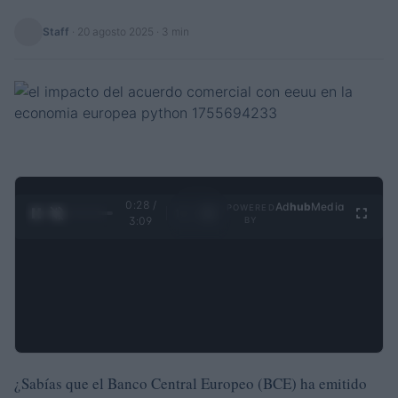
Staff
·
20 agosto 2025
· 3 min
0:28 /
Ad
hub
Media
POWERED
1
/
4
3:09
BY
¿Sabías que el Banco Central Europeo (BCE) ha emitido