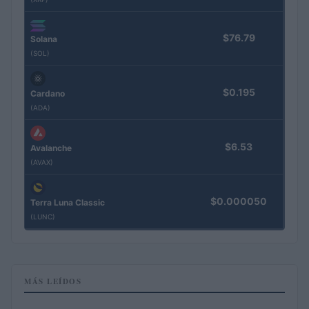
$76.79
Solana
(SOL)
$0.195
Cardano
(ADA)
$6.53
Avalanche
(AVAX)
$0.000050
Terra Luna Classic
(LUNC)
MÁS LEÍDOS