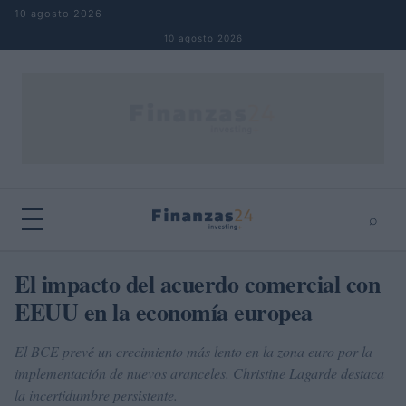
Saltar al contenido
10 agosto 2026
10 agosto 2026
⌕
×
⌕
El impacto del acuerdo comercial con
Buscar
EEUU en la economía europea
El BCE prevé un crecimiento más lento en la zona euro por la
implementación de nuevos aranceles. Christine Lagarde destaca
la incertidumbre persistente.