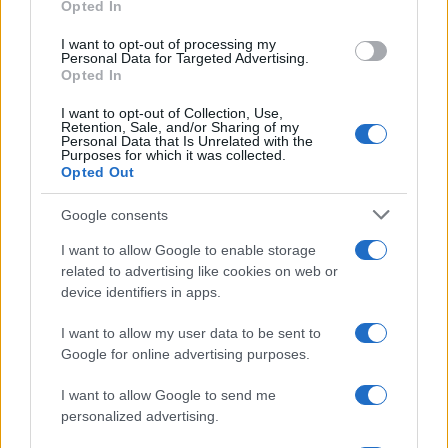
Opted In
El euro se debilita frente al dólar mientras las criptomonedas
I want to opt-out of processing my
mantienen su estabilidad
Personal Data for Targeted Advertising.
Opted In
Lucía Herrera · 10 Ago 2026
I want to opt-out of Collection, Use,
Retention, Sale, and/or Sharing of my
FINANZAS
Personal Data that Is Unrelated with the
Purposes for which it was collected.
Opted Out
Google consents
I want to allow Google to enable storage
related to advertising like cookies on web or
device identifiers in apps.
I want to allow my user data to be sent to
Google for online advertising purposes.
I want to allow Google to send me
El Ibex 35 alcanza máximos históricos: ¿Qué está impulsando
personalized advertising.
esta subida?
Lucía Herrera · 10 Ago 2026