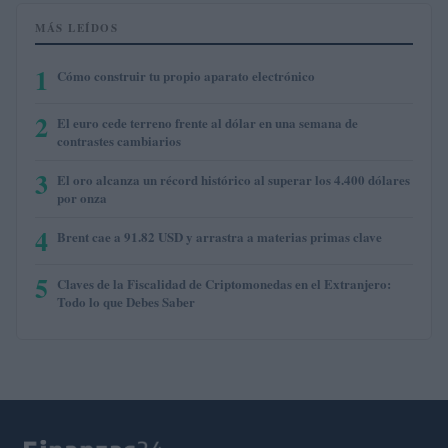
MÁS LEÍDOS
1
Cómo construir tu propio aparato electrónico
2
El euro cede terreno frente al dólar en una semana de
contrastes cambiarios
3
El oro alcanza un récord histórico al superar los 4.400 dólares
por onza
4
Brent cae a 91.82 USD y arrastra a materias primas clave
5
Claves de la Fiscalidad de Criptomonedas en el Extranjero:
Todo lo que Debes Saber