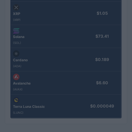
$1.05
XRP
(XRP)
$73.41
Solana
(SOL)
$0.189
Cardano
(ADA)
$6.60
Avalanche
(AVAX)
$0.000049
Terra Luna Classic
(LUNC)