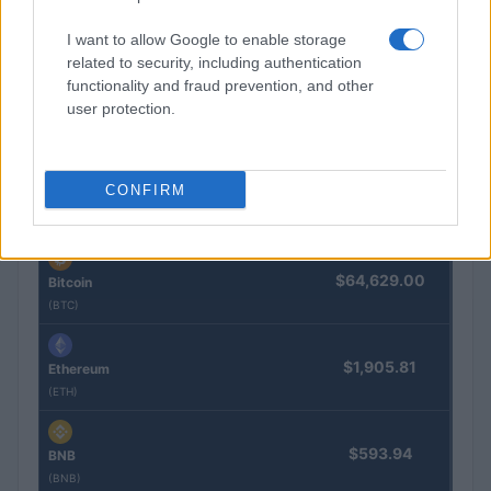
I want to allow Google to enable storage
El euro cede terreno frente al dólar y el yen acelera su caída
related to security, including authentication
Lucía Herrera · 3 Ago 2026
functionality and fraud prevention, and other
user protection.
COTIZACIONES CRYPTO
CONFIRM
Nombre
Precio
$64,629.00
Bitcoin
(BTC)
$1,905.81
Ethereum
(ETH)
$593.94
BNB
(BNB)