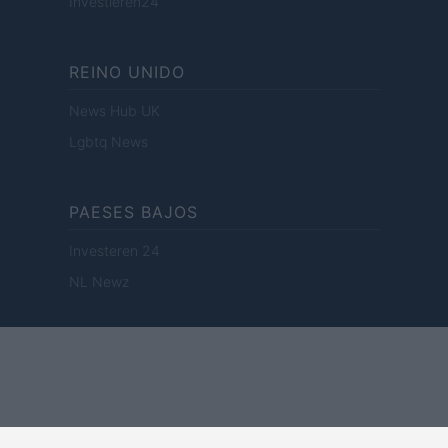
Investieren24
REINO UNIDO
News Hub UK
Lgbtq News
PAESES BAJOS
Investeren 24
NL Newz