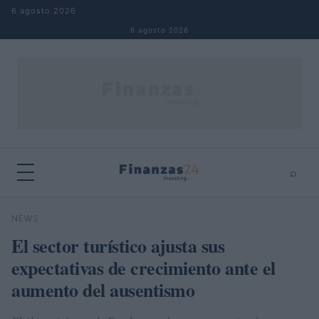
Saltar al contenido
6 agosto 2026
6 agosto 2026
⌕
×
⌕
NEWS
Buscar
El sector turístico ajusta sus
expectativas de crecimiento ante el
aumento del ausentismo