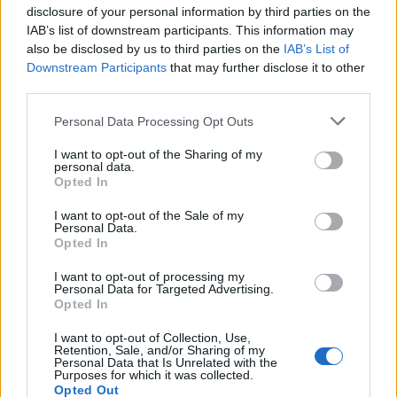
disclosure of your personal information by third parties on the
IAB’s list of downstream participants. This information may
also be disclosed by us to third parties on the
IAB’s List of
Downstream Participants
that may further disclose it to other
third parties.
Please note that this website/app uses one or more Google
Personal Data Processing Opt Outs
services and may gather and store information including but
not limited to your visit or usage behaviour. You may click to
I want to opt-out of the Sharing of my
personal data.
grant or deny consent to Google and its third-party tags to
Opted In
use your data for below specified purposes in below Google
El petróleo Brent cae un 8.46% y arrastra a las materias
consent section.
I want to opt-out of the Sale of my
primas
Personal Data.
Lucía Herrera · 5 Ago 2026
Opted In
I want to opt-out of processing my
NEWS
Personal Data for Targeted Advertising.
Opted In
I want to opt-out of Collection, Use,
Retention, Sale, and/or Sharing of my
Personal Data that Is Unrelated with the
Purposes for which it was collected.
Opted Out