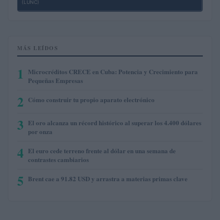
(LUNC)
MÁS LEÍDOS
1
Microcréditos CRECE en Cuba: Potencia y Crecimiento para
Pequeñas Empresas
2
Cómo construir tu propio aparato electrónico
3
El oro alcanza un récord histórico al superar los 4.400 dólares
por onza
4
El euro cede terreno frente al dólar en una semana de
contrastes cambiarios
5
Brent cae a 91.82 USD y arrastra a materias primas clave