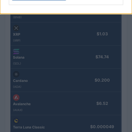
$593.40
BNB
(BNB)
$1.03
XRP
(XRP)
$74.74
Solana
(SOL)
$0.200
Cardano
(ADA)
$6.52
Avalanche
(AVAX)
$0.000049
Terra Luna Classic