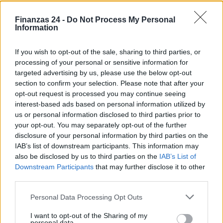
NEWS
Finanzas 24 -
Do Not Process My Personal
Information
If you wish to opt-out of the sale, sharing to third parties, or
processing of your personal or sensitive information for
targeted advertising by us, please use the below opt-out
section to confirm your selection. Please note that after your
opt-out request is processed you may continue seeing
interest-based ads based on personal information utilized by
us or personal information disclosed to third parties prior to
your opt-out. You may separately opt-out of the further
disclosure of your personal information by third parties on the
IAB’s list of downstream participants. This information may
El Brent cae un 8.3% y arrastra a las materias primas
also be disclosed by us to third parties on the
IAB’s List of
Lucía Herrera · 7 Ago 2026
Downstream Participants
that may further disclose it to other
third parties.
NEWS
Please note that this website/app uses one or more Google
Personal Data Processing Opt Outs
services and may gather and store information including but
not limited to your visit or usage behaviour. You may click to
I want to opt-out of the Sharing of my
personal data.