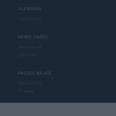
ALEMANIA
Investieren24
REINO UNIDO
News Hub UK
Lgbtq News
PAESES BAJOS
Investeren 24
NL Newz