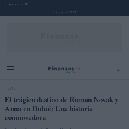
Saltar al contenido
8 agosto 2026
8 agosto 2026
⌕
×
⌕
NEWS
Buscar
El trágico destino de Roman Novak y
Anna en Dubái: Una historia
conmovedora