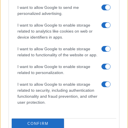
I want to allow Google to send me
personalized advertising.
I want to allow Google to enable storage
El petróleo Brent cae un 8.46% y arrastra a las materias
related to analytics like cookies on web or
primas
device identifiers in apps.
Lucía Herrera · 5 Ago 2026
I want to allow Google to enable storage
related to functionality of the website or app.
COTIZACIONES CRYPTO
I want to allow Google to enable storage
related to personalization.
Nombre
Precio
I want to allow Google to enable storage
related to security, including authentication
$64,929.00
Bitcoin
functionality and fraud prevention, and other
(BTC)
user protection.
$1,914.27
Ethereum
(ETH)
CONFIRM