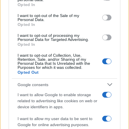
grant or deny consent to Google and its third-party tags to
Opted In
use your data for below specified purposes in below Google
consent section.
I want to opt-out of the Sale of my
Personal Data.
Opted In
I want to opt-out of processing my
Personal Data for Targeted Advertising.
Opted In
I want to opt-out of Collection, Use,
Brent cae un 8.3% y arrastra a las materias primas en agosto
Retention, Sale, and/or Sharing of my
Personal Data that Is Unrelated with the
Lucía Herrera · 6 Ago 2026
Purposes for which it was collected.
Opted Out
NEWS
Google consents
I want to allow Google to enable storage
related to advertising like cookies on web or
device identifiers in apps.
I want to allow my user data to be sent to
Google for online advertising purposes.