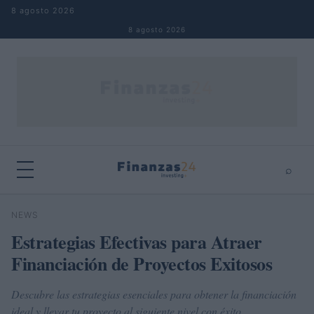
Saltar al contenido
8 agosto 2026
8 agosto 2026
⌕
×
⌕
NEWS
Buscar
Estrategias Efectivas para Atraer
Financiación de Proyectos Exitosos
Descubre las estrategias esenciales para obtener la financiación
ideal y llevar tu proyecto al siguiente nivel con éxito.