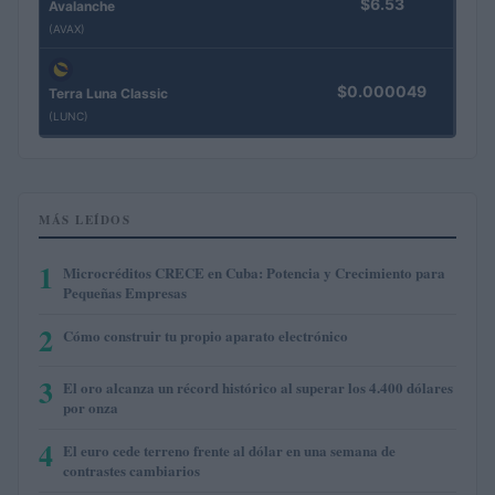
$6.53
Avalanche
(AVAX)
$0.000049
Terra Luna Classic
(LUNC)
MÁS LEÍDOS
1
Microcréditos CRECE en Cuba: Potencia y Crecimiento para
Pequeñas Empresas
2
Cómo construir tu propio aparato electrónico
3
El oro alcanza un récord histórico al superar los 4.400 dólares
por onza
4
El euro cede terreno frente al dólar en una semana de
contrastes cambiarios