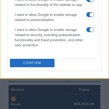
related to functionality of the website or app.
I want to allow Google to enable storage
related to personalization.
I want to allow Google to enable storage
related to security, including authentication
functionality and fraud prevention, and other
user protection.
El petróleo Brent cae un 8.46% y arrastra a las materias
primas
Lucía Herrera · 5 Ago 2026
CONFIRM
COTIZACIONES CRYPTO
Nombre
Precio
$65,003.00
Bitcoin