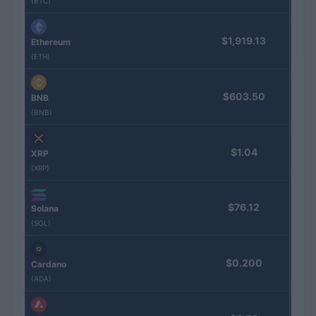
(BTC)
$1,919.13
Ethereum
(ETH)
$603.50
BNB
(BNB)
$1.04
XRP
(XRP)
$76.12
Solana
(SOL)
$0.200
Cardano
(ADA)