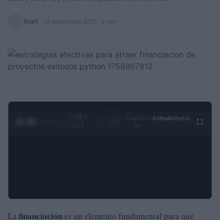
Staff
·
26 septiembre 2025
· 3 min
0:29 /
Ad
hub
Media
POWERED
1
/
4
4:27
BY
financiación
La
es un elemento fundamental para que