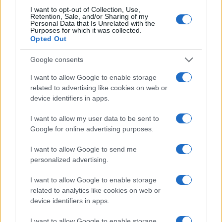
I want to opt-out of Collection, Use,
NEWS
Retention, Sale, and/or Sharing of my
Personal Data that Is Unrelated with the
Purposes for which it was collected.
Opted Out
Google consents
I want to allow Google to enable storage
related to advertising like cookies on web or
device identifiers in apps.
I want to allow my user data to be sent to
Google for online advertising purposes.
Brent cae un 8.3% y arrastra a las materias primas en agosto
I want to allow Google to send me
personalized advertising.
Lucía Herrera · 6 Ago 2026
I want to allow Google to enable storage
NEWS
related to analytics like cookies on web or
device identifiers in apps.
I want to allow Google to enable storage