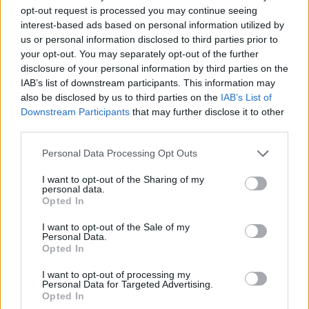
opt-out request is processed you may continue seeing
interest-based ads based on personal information utilized by
us or personal information disclosed to third parties prior to
Sigue leyendo
your opt-out. You may separately opt-out of the further
disclosure of your personal information by third parties on the
IAB’s list of downstream participants. This information may
NEWS
also be disclosed by us to third parties on the
IAB’s List of
Downstream Participants
that may further disclose it to other
third parties.
Please note that this website/app uses one or more Google
Personal Data Processing Opt Outs
services and may gather and store information including but
not limited to your visit or usage behaviour. You may click to
I want to opt-out of the Sharing of my
personal data.
grant or deny consent to Google and its third-party tags to
Opted In
use your data for below specified purposes in below Google
consent section.
I want to opt-out of the Sale of my
Personal Data.
Opted In
El Brent cae un 8.3% y arrastra a las materias primas
I want to opt-out of processing my
Personal Data for Targeted Advertising.
Lucía Herrera · 7 Ago 2026
Opted In