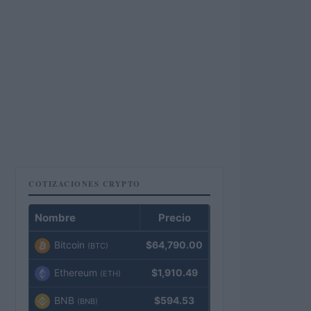
COTIZACIONES CRYPTO
Nombre
Precio
Bitcoin
$64,790.00
(BTC)
Ethereum
$1,910.49
(ETH)
BNB
$594.53
(BNB)