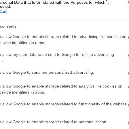
ersonal Data that Is Unrelated with the Purposes for which it
lected.
Out
consents
o allow Google to enable storage related to advertising like cookies on
evice identifiers in apps.
o allow my user data to be sent to Google for online advertising
s.
y fondos mutuos
to allow Google to send me personalized advertising.
o allow Google to enable storage related to analytics like cookies on
evice identifiers in apps.
ento de elegir entre un ETF y un fondo mutuo son los
o allow Google to enable storage related to functionality of the website
comisiones de gestión
n tener
más bajas en
se debe a que muchos ETF son
fondos indexados
, lo que
o allow Google to enable storage related to personalization.
 ende, requieren menos gestión activa.