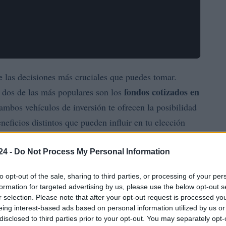
e las decisiones más cruciales que puedes tomar.
fondos cotizados en
, dos de las más populares son los
ambos vehículos de inversión te ofrecen la posibilidad
eneficios distintos que pueden influir en tu elección
24 -
Do Not Process My Personal Information
s mutuos?
to opt-out of the sale, sharing to third parties, or processing of your per
formation for targeted advertising by us, please use the below opt-out s
dos que se negocian en las bolsas de valores, de
r selection. Please note that after your opt-out request is processed y
ca replicar el rendimiento de un índice específico,
eing interest-based ads based on personal information utilized by us or
disclosed to third parties prior to your opt-out. You may separately opt-
 o una combinación de ambos. Una de las principales