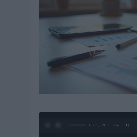
0:28 / 3:09
1
/
4