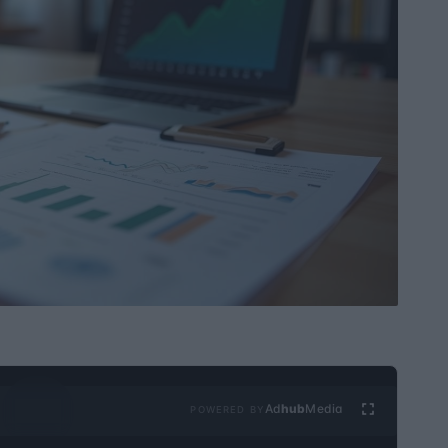
Ad
hub
Media
POWERED BY