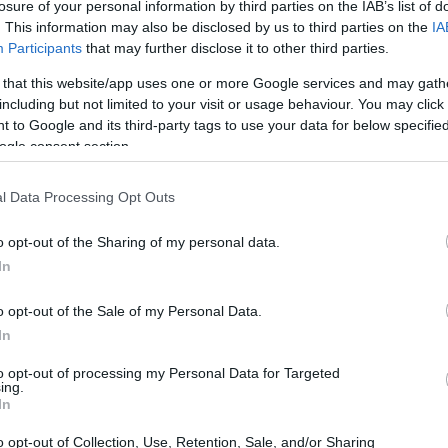
losure of your personal information by third parties on the IAB’s list of
puedes comprarlos y venderlos en cualquier momento
. This information may also be disclosed by us to third parties on the
IA
Participants
that may further disclose it to other third parties.
untado alguna vez cómo esto puede afectar tus
 that this website/app uses one or more Google services and may gath
including but not limited to your visit or usage behaviour. You may click 
 to Google and its third-party tags to use your data for below specifi
lternativa interesante. Agrupan el capital de varios
ogle consent section.
ivos. A diferencia de los ETF, los fondos mutuos no se
ones se realizan al cierre del día de negociación,
l Data Processing Opt Outs
ndo. Este tipo de fondos es gestionado por un
o opt-out of the Sharing of my personal data.
versiones en nombre de los accionistas.
In
o opt-out of the Sale of my Personal Data.
In
to opt-out of processing my Personal Data for Targeted
ing.
In
o opt-out of Collection, Use, Retention, Sale, and/or Sharing