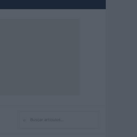
⌕
Buscar