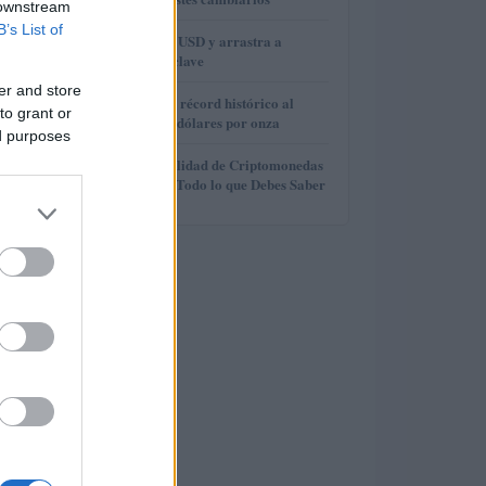
 downstream
B’s List of
3
Brent cae a 91.82 USD y arrastra a
materias primas clave
er and store
4
El oro alcanza un récord histórico al
to grant or
superar los 4.400 dólares por onza
ed purposes
5
Claves de la Fiscalidad de Criptomonedas
en el Extranjero: Todo lo que Debes Saber