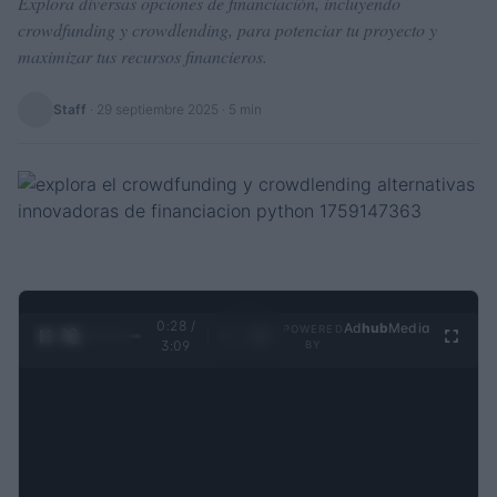
Explora diversas opciones de financiación, incluyendo
crowdfunding y crowdlending, para potenciar tu proyecto y
maximizar tus recursos financieros.
Staff
·
29 septiembre 2025
· 5 min
0:29 /
Ad
hub
Media
POWERED
1
/
4
3:09
BY