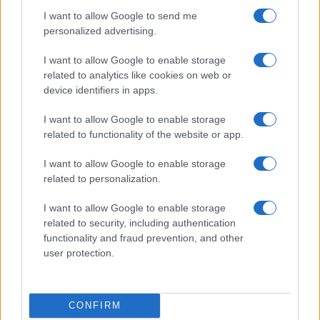
NEWS
I want to allow Google to send me
personalized advertising.
I want to allow Google to enable storage
related to analytics like cookies on web or
device identifiers in apps.
I want to allow Google to enable storage
related to functionality of the website or app.
I want to allow Google to enable storage
related to personalization.
Brent cae un 8.3% y arrastra a las materias primas en agosto
I want to allow Google to enable storage
related to security, including authentication
Lucía Herrera · 6 Ago 2026
functionality and fraud prevention, and other
user protection.
NEWS
CONFIRM