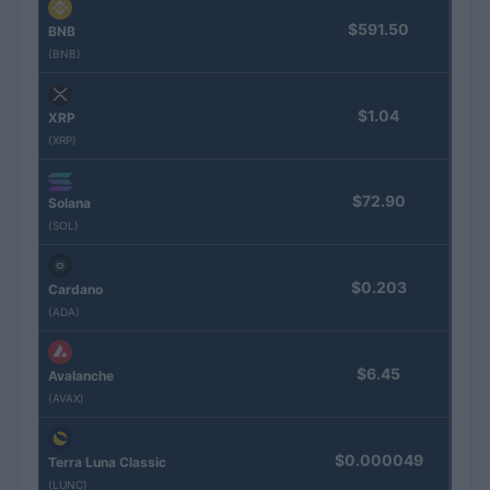
$591.50
BNB
(BNB)
$1.04
XRP
(XRP)
$72.90
Solana
(SOL)
$0.203
Cardano
(ADA)
$6.45
Avalanche
(AVAX)
$0.000049
Terra Luna Classic
(LUNC)