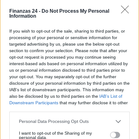
crowdfunding
En definitiva, tanto el
como el
Finanzas 24 -
Do Not Process My Personal
Information
crowdlending
representan alternativas efectivas para la
financiación de proyectos. La elección del modelo
If you wish to opt-out of the sale, sharing to third parties, or
adecuado depende de las necesidades específicas del
processing of your personal or sensitive information for
targeted advertising by us, please use the below opt-out
emprendedor y de la naturaleza del proyecto. Con una
section to confirm your selection. Please note that after your
planificación cuidadosa y una ejecución eficaz, estas
opt-out request is processed you may continue seeing
opciones pueden ser la clave para transformar una idea en
interest-based ads based on personal information utilized by
us or personal information disclosed to third parties prior to
una realidad exitosa.
your opt-out. You may separately opt-out of the further
disclosure of your personal information by third parties on the
IAB’s list of downstream participants. This information may
also be disclosed by us to third parties on the
IAB’s List of
AUTOR
Downstream Participants
that may further disclose it to other
Staff
third parties.
Please note that this website/app uses one or more Google
Personal Data Processing Opt Outs
services and may gather and store information including but
not limited to your visit or usage behaviour. You may click to
I want to opt-out of the Sharing of my
personal data.