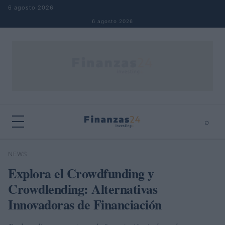
Saltar al contenido
6 agosto 2026
6 agosto 2026
⌕
×
⌕
NEWS
Buscar
Explora el Crowdfunding y
Crowdlending: Alternativas
Innovadoras de Financiación