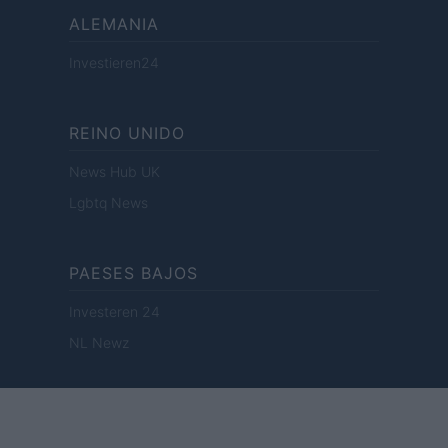
ALEMANIA
Investieren24
REINO UNIDO
News Hub UK
Lgbtq News
PAESES BAJOS
Investeren 24
NL Newz