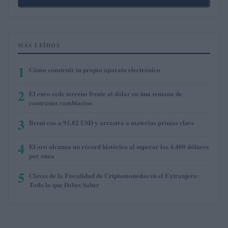
MÁS LEÍDOS
1
Cómo construir tu propio aparato electrónico
2
El euro cede terreno frente al dólar en una semana de
contrastes cambiarios
3
Brent cae a 91.82 USD y arrastra a materias primas clave
4
El oro alcanza un récord histórico al superar los 4.400 dólares
por onza
5
Claves de la Fiscalidad de Criptomonedas en el Extranjero:
Todo lo que Debes Saber