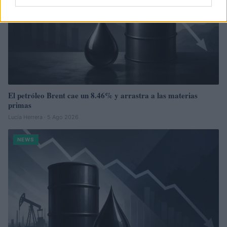
El petróleo Brent cae un 8.46% y arrastra a las materias
primas
Lucía Herrera · 5 Ago 2026
NEWS