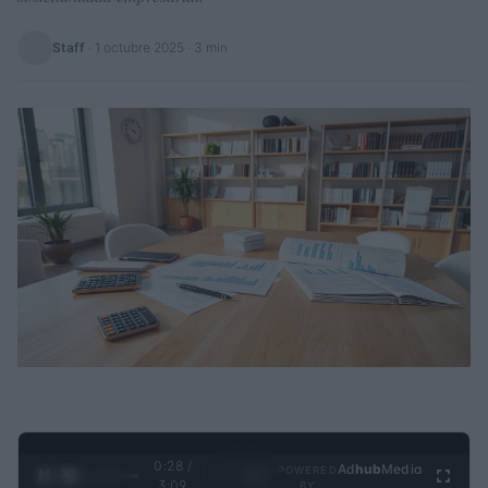
Staff
·
1 octubre 2025
· 3 min
0:29 /
Ad
hub
Media
POWERED
1
/
4
3:09
BY