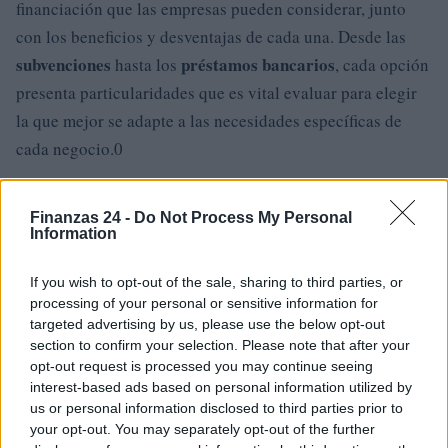
financiación que las empresas pueden considerar, junto
con los beneficios y desventajas de cada una. Desde las
subvenciones
préstamos bancarios
hasta los
, cada opción
presenta particularidades que es vital evaluar para elegir
la que mejor se adapte a las necesidades específicas de
cada negocio.0
Finanzas 24 -
Do Not Process My Personal
Information
AUTOR
Staff
If you wish to opt-out of the sale, sharing to third parties, or
processing of your personal or sensitive information for
targeted advertising by us, please use the below opt-out
section to confirm your selection. Please note that after your
opt-out request is processed you may continue seeing
interest-based ads based on personal information utilized by
us or personal information disclosed to third parties prior to
your opt-out. You may separately opt-out of the further