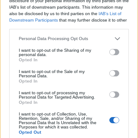
disclosure of your personal information by third parties on the
IAB’s list of downstream participants. This information may
also be disclosed by us to third parties on the
IAB’s List of
Downstream Participants
that may further disclose it to other
third parties.
Please note that this website/app uses one or more Google
Personal Data Processing Opt Outs
services and may gather and store information including but
not limited to your visit or usage behaviour. You may click to
I want to opt-out of the Sharing of my
personal data.
grant or deny consent to Google and its third-party tags to
Opted In
use your data for below specified purposes in below Google
consent section.
I want to opt-out of the Sale of my
Personal Data.
Opted In
I want to opt-out of processing my
Personal Data for Targeted Advertising.
Sigue leyendo
Opted In
I want to opt-out of Collection, Use,
NEWS
Retention, Sale, and/or Sharing of my
Personal Data that Is Unrelated with the
Purposes for which it was collected.
Opted Out