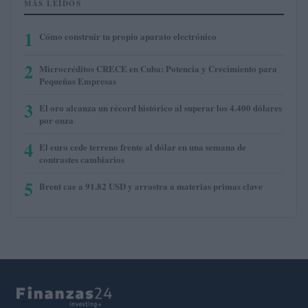
MÁS LEÍDOS
1
Cómo construir tu propio aparato electrónico
2
Microcréditos CRECE en Cuba: Potencia y Crecimiento para
Pequeñas Empresas
3
El oro alcanza un récord histórico al superar los 4.400 dólares
por onza
4
El euro cede terreno frente al dólar en una semana de
contrastes cambiarios
5
Brent cae a 91.82 USD y arrastra a materias primas clave