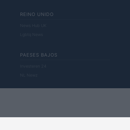
REINO UNIDO
News Hub UK
Lgbtq News
PAESES BAJOS
Investeren 24
NL Newz