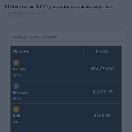
El Brent cae un 8.46% y arrastra a las materias primas
Lucía Herrera · 4 Ago 2026
COTIZACIONES CRYPTO
Nombre
Precio
$64,779.00
Bitcoin
(BTC)
$1,909.35
Ethereum
(ETH)
$589.36
BNB
(BNB)