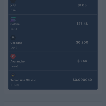
$1.03
XRP
(XRP)
$73.48
Solana
(SOL)
$0.200
Cardano
(ADA)
$6.44
Avalanche
(AVAX)
$0.000049
Terra Luna Classic
(LUNC)