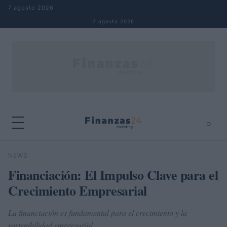
Saltar al contenido
7 agosto 2026
7 agosto 2026
⌕
×
⌕
NEWS
Buscar
Financiación: El Impulso Clave para el
Crecimiento Empresarial
La financiación es fundamental para el crecimiento y la
sostenibilidad empresarial.