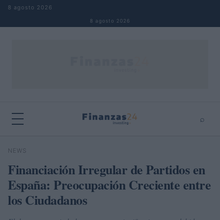
Saltar al contenido
8 agosto 2026
8 agosto 2026
⌕
×
⌕
NEWS
Buscar
Financiación Irregular de Partidos en
España: Preocupación Creciente entre
los Ciudadanos