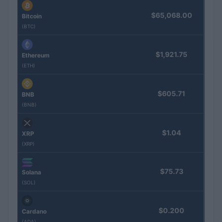
$65,068.00
Bitcoin
(BTC)
$1,921.75
Ethereum
(ETH)
$605.71
BNB
(BNB)
$1.04
XRP
(XRP)
$75.73
Solana
(SOL)
$0.200
Cardano
(ADA)