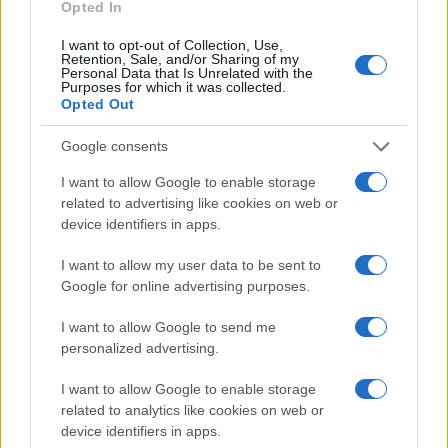
El Brent cae un 8.3% y arrastra a las materias primas
Opted In
Lucía Herrera · 7 Ago 2026
I want to opt-out of Collection, Use,
Retention, Sale, and/or Sharing of my
Personal Data that Is Unrelated with the
NEWS
Purposes for which it was collected.
Opted Out
Google consents
I want to allow Google to enable storage
related to advertising like cookies on web or
device identifiers in apps.
I want to allow my user data to be sent to
Google for online advertising purposes.
I want to allow Google to send me
Brent cae un 8.3% y arrastra a las materias primas en agosto
personalized advertising.
Lucía Herrera · 6 Ago 2026
I want to allow Google to enable storage
related to analytics like cookies on web or
NEWS
device identifiers in apps.