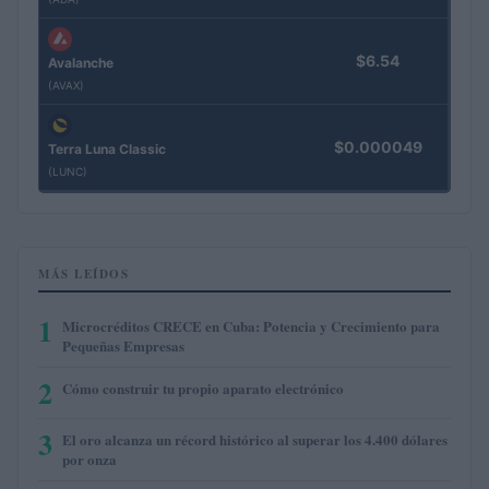
$6.54
Avalanche
(AVAX)
$0.000049
Terra Luna Classic
(LUNC)
MÁS LEÍDOS
1
Microcréditos CRECE en Cuba: Potencia y Crecimiento para
Pequeñas Empresas
2
Cómo construir tu propio aparato electrónico
3
El oro alcanza un récord histórico al superar los 4.400 dólares
por onza