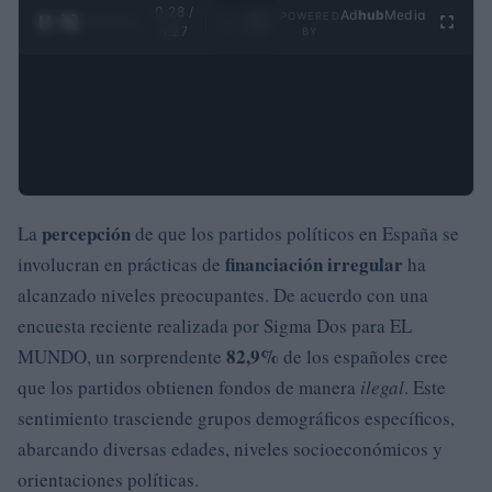
0:29 /
Ad
hub
Media
POWERED
1
/
4
4:27
BY
percepción
La
de que los partidos políticos en España se
financiación irregular
involucran en prácticas de
ha
alcanzado niveles preocupantes. De acuerdo con una
encuesta reciente realizada por Sigma Dos para EL
82,9%
MUNDO, un sorprendente
de los españoles cree
que los partidos obtienen fondos de manera
ilegal
. Este
sentimiento trasciende grupos demográficos específicos,
abarcando diversas edades, niveles socioeconómicos y
orientaciones políticas.