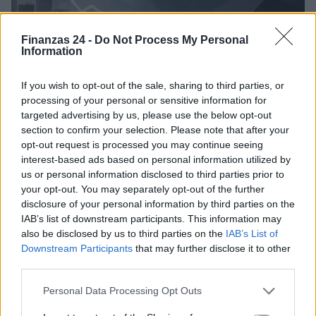
Finanzas 24 -
Do Not Process My Personal
Information
If you wish to opt-out of the sale, sharing to third parties, or
processing of your personal or sensitive information for
targeted advertising by us, please use the below opt-out
section to confirm your selection. Please note that after your
opt-out request is processed you may continue seeing
interest-based ads based on personal information utilized by
Brent cae un 8.3% y arrastra a las materias primas en agosto
us or personal information disclosed to third parties prior to
Lucía Herrera · 6 Ago 2026
your opt-out. You may separately opt-out of the further
disclosure of your personal information by third parties on the
NEWS
IAB’s list of downstream participants. This information may
also be disclosed by us to third parties on the
IAB’s List of
Downstream Participants
that may further disclose it to other
third parties.
Please note that this website/app uses one or more Google
Personal Data Processing Opt Outs
services and may gather and store information including but