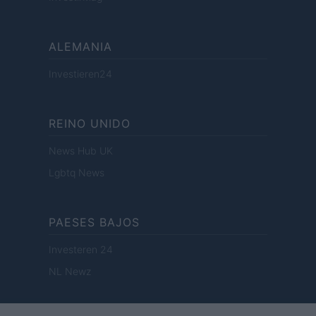
ALEMANIA
Investieren24
REINO UNIDO
News Hub UK
Lgbtq News
PAESES BAJOS
Investeren 24
NL Newz