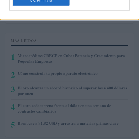
CONFIRM
$0.000049
Terra Luna Classic
(LUNC)
MÁS LEÍDOS
1
Microcréditos CRECE en Cuba: Potencia y Crecimiento para
Pequeñas Empresas
2
Cómo construir tu propio aparato electrónico
3
El oro alcanza un récord histórico al superar los 4.400 dólares
por onza
4
El euro cede terreno frente al dólar en una semana de
contrastes cambiarios
5
Brent cae a 91.82 USD y arrastra a materias primas clave