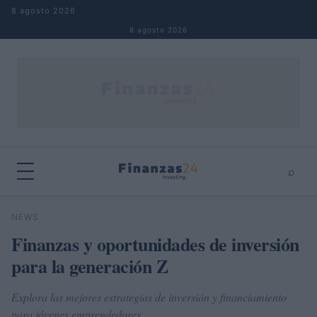
Saltar al contenido
8 agosto 2026
8 agosto 2026
⌕
×
⌕
NEWS
Buscar
Finanzas y oportunidades de inversión
para la generación Z
Explora las mejores estrategias de inversión y financiamiento
para jóvenes emprendedores.