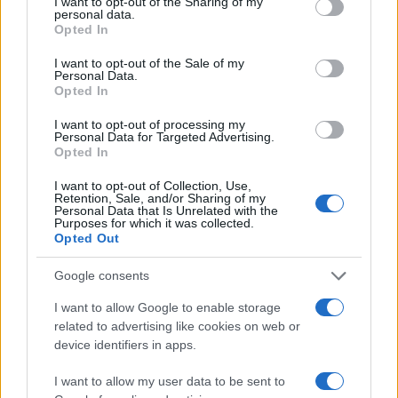
not limited to your visit or usage behaviour. You may click to
I want to opt-out of the Sharing of my
personal data.
grant or deny consent to Google and its third-party tags to
Opted In
use your data for below specified purposes in below Google
consent section.
I want to opt-out of the Sale of my
Personal Data.
Opted In
El petróleo Brent cae un 8.46% y arrastra a las materias
I want to opt-out of processing my
primas
Personal Data for Targeted Advertising.
Opted In
Lucía Herrera · 5 Ago 2026
I want to opt-out of Collection, Use,
Retention, Sale, and/or Sharing of my
Personal Data that Is Unrelated with the
Purposes for which it was collected.
COTIZACIONES CRYPTO
Opted Out
Nombre
Precio
Google consents
I want to allow Google to enable storage
$64,929.00
Bitcoin
related to advertising like cookies on web or
(BTC)
device identifiers in apps.
I want to allow my user data to be sent to
$1,914.27
Ethereum