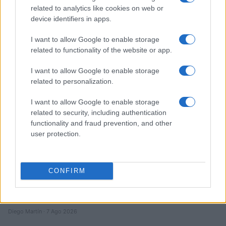
Edgar Gilberto Fabris Contreras capturado por fraude de 621
related to analytics like cookies on web or
mil dólares en inversiones digitales
device identifiers in apps.
Diego Martín · 7 Ago 2026
I want to allow Google to enable storage
related to functionality of the website or app.
CRIPTOMONEDAS
I want to allow Google to enable storage
related to personalization.
I want to allow Google to enable storage
related to security, including authentication
functionality and fraud prevention, and other
user protection.
CONFIRM
Criptomonedas en 2026: análisis de su evolución y perspectivas
futuras
Diego Martín · 7 Ago 2026