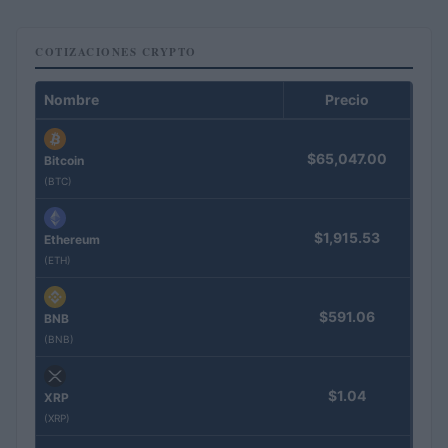
COTIZACIONES CRYPTO
Nombre
Precio
$65,047.00
Bitcoin
(BTC)
$1,915.53
Ethereum
(ETH)
$591.06
BNB
(BNB)
$1.04
XRP
(XRP)