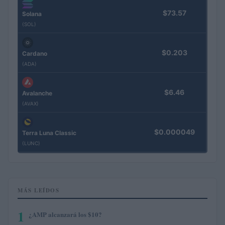
$73.57
Solana
(SOL)
$0.203
Cardano
(ADA)
$6.46
Avalanche
(AVAX)
$0.000049
Terra Luna Classic
(LUNC)
MÁS LEÍDOS
1
¿AMP alcanzará los $10?