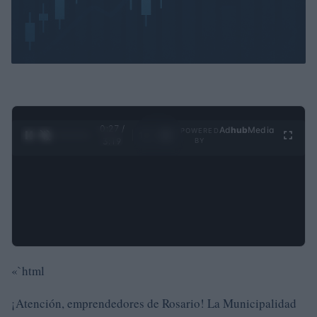
0:28 /
Ad
hub
Media
POWERED
1
/
4
3:19
BY
«`html
¡Atención, emprendedores de Rosario! La Municipalidad