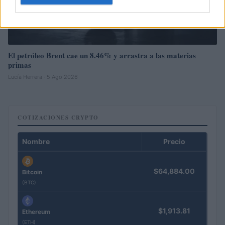
El petróleo Brent cae un 8.46% y arrastra a las materias
primas
Lucía Herrera · 5 Ago 2026
COTIZACIONES CRYPTO
Nombre
Precio
$64,884.00
Bitcoin
(BTC)
$1,913.81
Ethereum
(ETH)