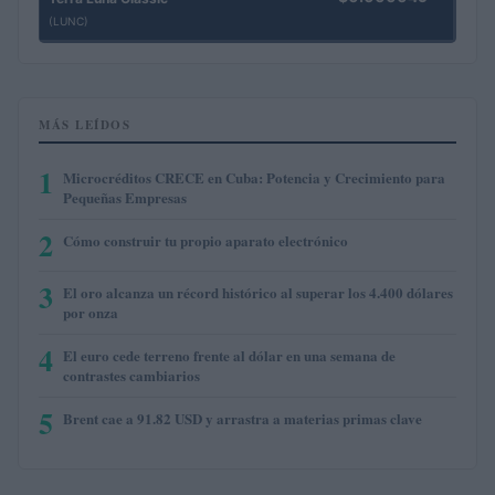
(LUNC)
MÁS LEÍDOS
1
Microcréditos CRECE en Cuba: Potencia y Crecimiento para
Pequeñas Empresas
2
Cómo construir tu propio aparato electrónico
3
El oro alcanza un récord histórico al superar los 4.400 dólares
por onza
4
El euro cede terreno frente al dólar en una semana de
contrastes cambiarios
5
Brent cae a 91.82 USD y arrastra a materias primas clave