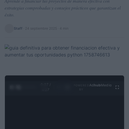
Aprende a financiar tus proyectos de manera efectiva con
estrategias comprobadas y consejos prácticos que garantizan el
éxito.
Staff
·
24 septiembre 2025
· 4 min
0:27 /
Ad
hub
Media
POWERED
1
/
4
4:27
BY