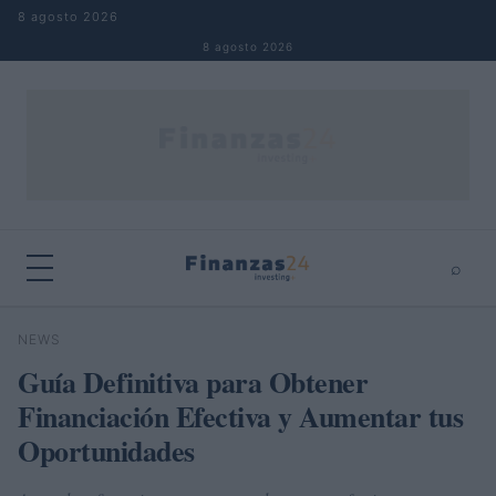
Saltar al contenido
8 agosto 2026
8 agosto 2026
⌕
×
⌕
NEWS
Buscar
Guía Definitiva para Obtener
Financiación Efectiva y Aumentar tus
Oportunidades