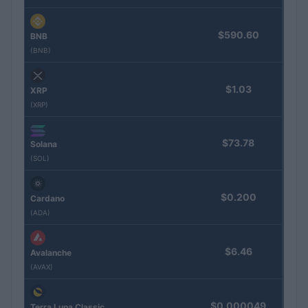
$590.60
BNB
(BNB)
$1.03
XRP
(XRP)
$73.78
Solana
(SOL)
$0.200
Cardano
(ADA)
$6.46
Avalanche
(AVAX)
$0.000049
Terra Luna Classic