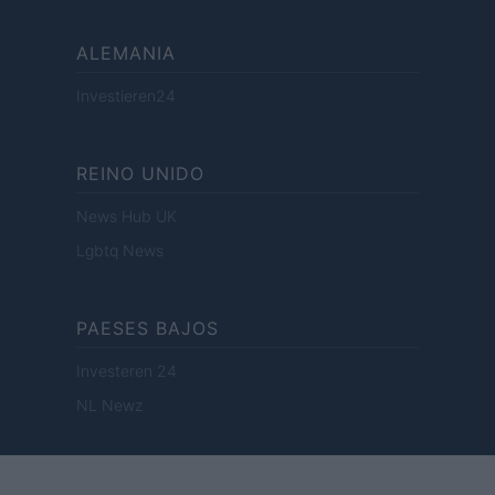
ALEMANIA
Investieren24
REINO UNIDO
News Hub UK
Lgbtq News
PAESES BAJOS
Investeren 24
NL Newz