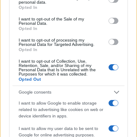
personal data.
grant or deny consent to Google and its third-party tags to
Opted In
use your data for below specified purposes in below Google
NEWS
consent section.
I want to opt-out of the Sale of my
Personal Data.
Opted In
I want to opt-out of processing my
Personal Data for Targeted Advertising.
Opted In
I want to opt-out of Collection, Use,
Retention, Sale, and/or Sharing of my
Personal Data that Is Unrelated with the
Purposes for which it was collected.
Opted Out
Google consents
El Brent cae un 8.3% y arrastra a las materias primas
I want to allow Google to enable storage
Lucía Herrera · 7 Ago 2026
related to advertising like cookies on web or
device identifiers in apps.
NEWS
I want to allow my user data to be sent to
Google for online advertising purposes.