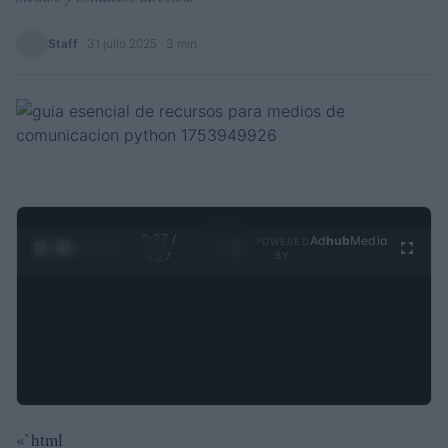
Staff
·
31 julio 2025
· 3 min
0:28 /
Ad
hub
Media
POWERED
1
/
4
4:27
BY
«`html