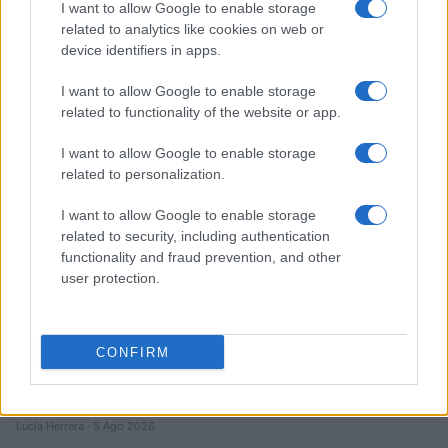
I want to allow Google to enable storage
related to analytics like cookies on web or
Brent cae un 8.3% y arrastra a las materias primas en agosto
device identifiers in apps.
Lucía Herrera · 6 Ago 2026
I want to allow Google to enable storage
NEWS
related to functionality of the website or app.
I want to allow Google to enable storage
related to personalization.
I want to allow Google to enable storage
related to security, including authentication
functionality and fraud prevention, and other
user protection.
CONFIRM
El petróleo Brent cae un 8.46% y arrastra a las materias
primas
Lucía Herrera · 5 Ago 2026