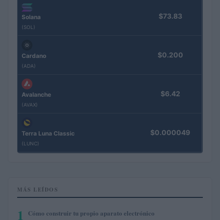
$73.83
Solana
(SOL)
$0.200
Cardano
(ADA)
$6.42
Avalanche
(AVAX)
$0.000049
Terra Luna Classic
(LUNC)
MÁS LEÍDOS
1
Cómo construir tu propio aparato electrónico