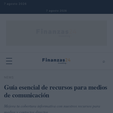
Saltar al contenido
7 agosto 2026
7 agosto 2026
⌕
×
⌕
NEWS
Buscar
Guía esencial de recursos para medios
de comunicación
Mejora tu cobertura informativa con nuestros recursos para
medios y contactos directos.