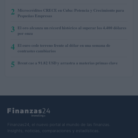
2
Microcréditos CRECE en Cuba: Potencia y Crecimiento para
Pequeñas Empresas
3
El oro alcanza un récord histórico al superar los 4.400 dólares
por onza
4
El euro cede terreno frente al dólar en una semana de
contrastes cambiarios
5
Brent cae a 91.82 USD y arrastra a materias primas clave
Finanzas24, el nuevo portal al mundo de las finanzas.
Insights, noticias, comparaciones y estadísticas.