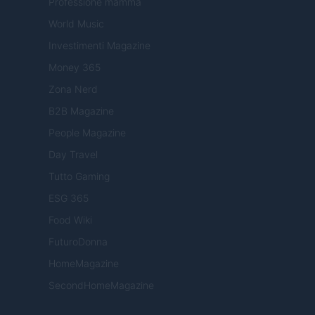
Professione mamma
World Music
Investimenti Magazine
Money 365
Zona Nerd
B2B Magazine
People Magazine
Day Travel
Tutto Gaming
ESG 365
Food Wiki
FuturoDonna
HomeMagazine
SecondHomeMagazine