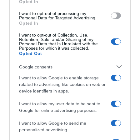
Opted In
I want to opt-out of processing my
Personal Data for Targeted Advertising.
Opted In
I want to opt-out of Collection, Use,
Retention, Sale, and/or Sharing of my
El Brent cae un 8.3% y arrastra a las materias primas
Personal Data that Is Unrelated with the
Purposes for which it was collected.
Lucía Herrera · 7 Ago 2026
Opted Out
NEWS
Google consents
I want to allow Google to enable storage
related to advertising like cookies on web or
device identifiers in apps.
I want to allow my user data to be sent to
Google for online advertising purposes.
I want to allow Google to send me
personalized advertising.