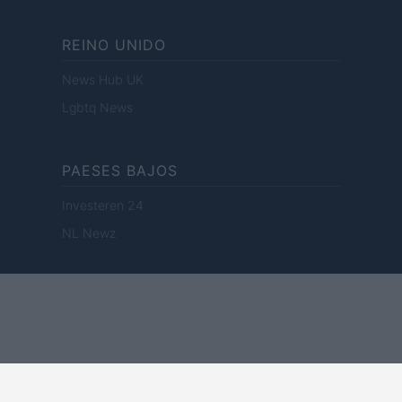
REINO UNIDO
News Hub UK
Lgbtq News
PAESES BAJOS
Investeren 24
NL Newz