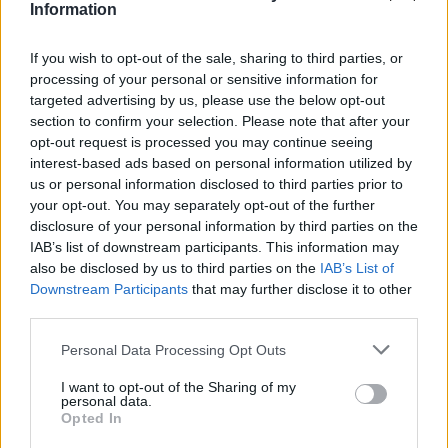
Information
If you wish to opt-out of the sale, sharing to third parties, or
processing of your personal or sensitive information for
targeted advertising by us, please use the below opt-out
section to confirm your selection. Please note that after your
opt-out request is processed you may continue seeing
interest-based ads based on personal information utilized by
El petróleo Brent cae un 8.46% y arrastra a las materias
us or personal information disclosed to third parties prior to
primas
your opt-out. You may separately opt-out of the further
Lucía Herrera · 5 Ago 2026
disclosure of your personal information by third parties on the
IAB’s list of downstream participants. This information may
FINANZAS
also be disclosed by us to third parties on the
IAB’s List of
Downstream Participants
that may further disclose it to other
third parties.
Please note that this website/app uses one or more Google
Personal Data Processing Opt Outs
services and may gather and store information including but
not limited to your visit or usage behaviour. You may click to
I want to opt-out of the Sharing of my
personal data.
grant or deny consent to Google and its third-party tags to
Opted In
use your data for below specified purposes in below Google