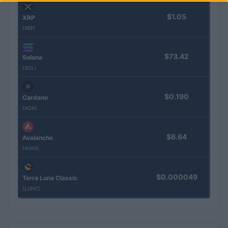
$1.05
XRP
(XRP)
$73.42
Solana
(SOL)
$0.190
Cardano
(ADA)
$6.64
Avalanche
(AVAX)
$0.000049
Terra Luna Classic
(LUNC)