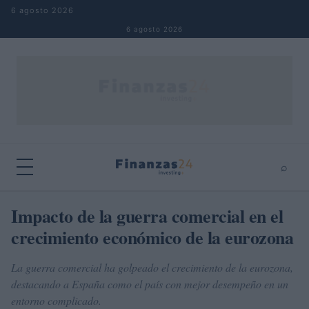
Saltar al contenido
6 agosto 2026
6 agosto 2026
⌕
×
⌕
Impacto de la guerra comercial en el
Buscar
crecimiento económico de la eurozona
La guerra comercial ha golpeado el crecimiento de la eurozona,
destacando a España como el país con mejor desempeño en un
entorno complicado.