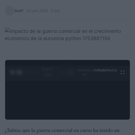
Staff
·
30 julio 2025
· 3 min
0:28 /
Ad
hub
Media
POWERED
1
/
4
4:27
BY
¿Sabías que la guerra comercial en curso ha tenido un