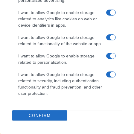
personalized advertising.
Cómo aplicar un framework minimalista para gestionar
inversiones
I want to allow Google to enable storage
Lucía Herrera · 5 Ago 2026
related to analytics like cookies on web or
device identifiers in apps.
I want to allow Google to enable storage
COTIZACIONES CRYPTO
related to functionality of the website or app.
Nombre
Precio
I want to allow Google to enable storage
related to personalization.
$64,457.00
Bitcoin
I want to allow Google to enable storage
(BTC)
related to security, including authentication
functionality and fraud prevention, and other
user protection.
$1,894.28
Ethereum
(ETH)
CONFIRM
$592.77
BNB
(BNB)