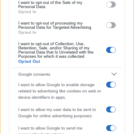
consent section.
I want to opt-out of the Sale of my
Personal Data.
Opted In
I want to opt-out of processing my
Personal Data for Targeted Advertising.
El empresario José Elías analiza el mercado inmobiliario y sus
Opted In
consecuencias en la jubilación
Marta Ruiz · 5 Ago 2026
I want to opt-out of Collection, Use,
Retention, Sale, and/or Sharing of my
Personal Data that Is Unrelated with the
INVERSIONES
Purposes for which it was collected.
Opted Out
Google consents
I want to allow Google to enable storage
related to advertising like cookies on web or
device identifiers in apps.
I want to allow my user data to be sent to
Google for online advertising purposes.
I want to allow Google to send me