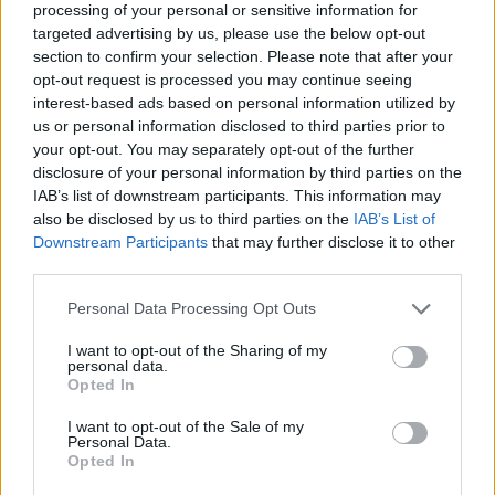
processing of your personal or sensitive information for
targeted advertising by us, please use the below opt-out
section to confirm your selection. Please note that after your
opt-out request is processed you may continue seeing
El euro se debilita frente al dólar mientras las criptomonedas
mantienen su estabilidad
interest-based ads based on personal information utilized by
us or personal information disclosed to third parties prior to
Lucía Herrera · 10 Ago 2026
your opt-out. You may separately opt-out of the further
disclosure of your personal information by third parties on the
NEWS
IAB’s list of downstream participants. This information may
also be disclosed by us to third parties on the
IAB’s List of
Downstream Participants
that may further disclose it to other
third parties.
Please note that this website/app uses one or more Google
Personal Data Processing Opt Outs
services and may gather and store information including but
not limited to your visit or usage behaviour. You may click to
I want to opt-out of the Sharing of my
personal data.
grant or deny consent to Google and its third-party tags to
Opted In
use your data for below specified purposes in below Google
consent section.
I want to opt-out of the Sale of my
Personal Data.
Opted In
El Brent cae un 8.3% y arrastra a las materias primas