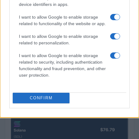
device identifiers in apps.
Nombre
Precio
I want to allow Google to enable storage
related to functionality of the website or app.
$65,028.00
Bitcoin
I want to allow Google to enable storage
(BTC)
related to personalization.
I want to allow Google to enable storage
$1,917.56
Ethereum
related to security, including authentication
(ETH)
functionality and fraud prevention, and other
user protection.
$604.93
BNB
(BNB)
CONFIRM
$1.03
XRP
(XRP)
$76.79
Solana
(SOL)