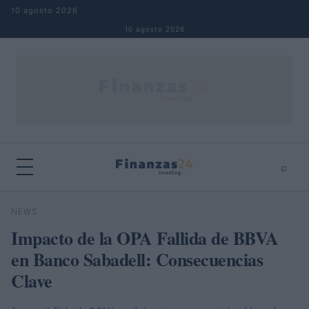
Saltar al contenido
10 agosto 2026
10 agosto 2026
⌕
×
⌕
NEWS
Buscar
Impacto de la OPA Fallida de BBVA
en Banco Sabadell: Consecuencias
Clave