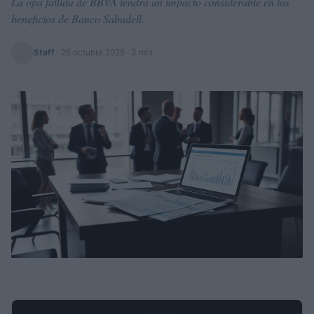
La opa fallida de BBVA tendrá un impacto considerable en los
beneficios de Banco Sabadell.
Staff
·
26 octubre 2025
· 3 min