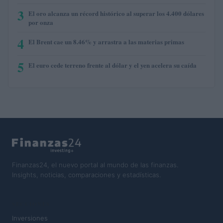
3
El oro alcanza un récord histórico al superar los 4.400 dólares
por onza
4
El Brent cae un 8.46% y arrastra a las materias primas
5
El euro cede terreno frente al dólar y el yen acelera su caída
Finanzas24, el nuevo portal al mundo de las finanzas.
Insights, noticias, comparaciones y estadísticas.
SECCIONES
Inversiones