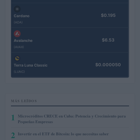
$0.195
Cardano
(ADA)
$6.53
Avalanche
(AVAX)
$0.000050
Terra Luna Classic
(LUNC)
MÁS LEÍDOS
1
Microcréditos CRECE en Cuba: Potencia y Crecimiento para
Pequeñas Empresas
2
Invertir en el ETF de Bitcoin: lo que necesitas saber