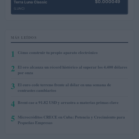
$0.000049
Terra Luna Classic
(LUNC)
MÁS LEÍDOS
1
Cómo construir tu propio aparato electrónico
2
El oro alcanza un récord histórico al superar los 4.400 dólares
por onza
3
El euro cede terreno frente al dólar en una semana de
contrastes cambiarios
4
Brent cae a 91.82 USD y arrastra a materias primas clave
5
Microcréditos CRECE en Cuba: Potencia y Crecimiento para
Pequeñas Empresas