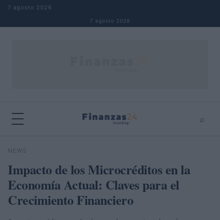
Saltar al contenido
7 agosto 2026
7 agosto 2026
⌕
×
⌕
NEWS
Buscar
Impacto de los Microcréditos en la
Economía Actual: Claves para el
Crecimiento Financiero