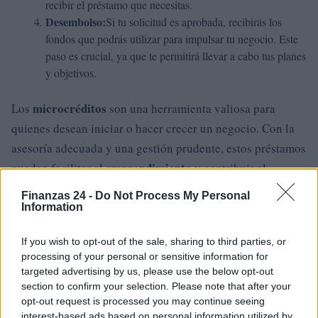
recibir el préstamo que necesitas.
Desembolso:
Si tu solicitud es aprobada, recibirás los
fondos que podrás utilizar para impulsar tu negocio. Este
paso es crucial, ya que te permitirá llevar a cabo tus planes
y objetivos.
microcréditos
Los
son una herramienta valiosa para
quienes desean iniciar o hacer crecer un negocio. Con la
asesoría adecuada y una gestión prudente, estos préstamos
emprendimiento
pueden facilitar el
y contribuir al
desarrollo económico en diversas comunidades.
Finanzas 24 -
Do Not Process My Personal
Information
If you wish to opt-out of the sale, sharing to third parties, or
AUTOR
processing of your personal or sensitive information for
Staff
targeted advertising by us, please use the below opt-out
section to confirm your selection. Please note that after your
opt-out request is processed you may continue seeing
interest-based ads based on personal information utilized by