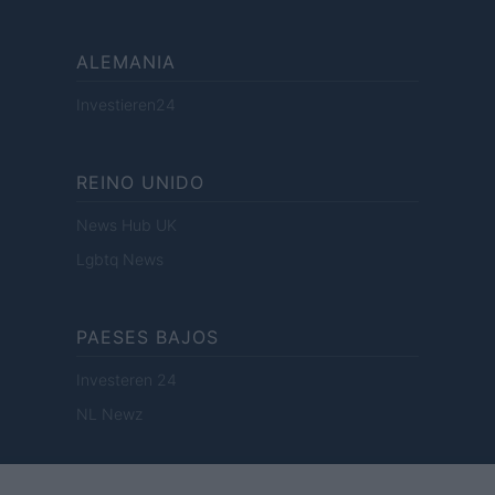
ALEMANIA
Investieren24
REINO UNIDO
News Hub UK
Lgbtq News
PAESES BAJOS
Investeren 24
NL Newz