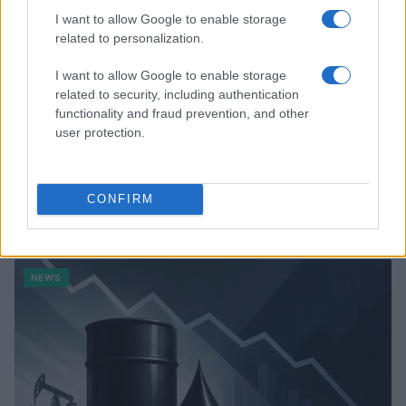
I want to allow Google to enable storage
related to personalization.
I want to allow Google to enable storage
related to security, including authentication
functionality and fraud prevention, and other
user protection.
El petróleo Brent cae un 8.46% y arrastra a las materias
CONFIRM
primas
Lucía Herrera · 5 Ago 2026
NEWS