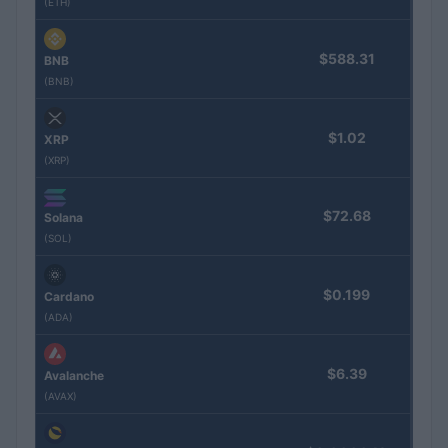
(ETH)
$588.31
BNB
(BNB)
$1.02
XRP
(XRP)
$72.68
Solana
(SOL)
$0.199
Cardano
(ADA)
$6.39
Avalanche
(AVAX)