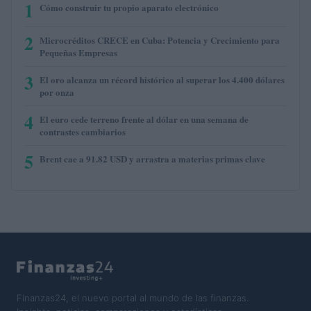
1
Cómo construir tu propio aparato electrónico
2
Microcréditos CRECE en Cuba: Potencia y Crecimiento para
Pequeñas Empresas
3
El oro alcanza un récord histórico al superar los 4.400 dólares
por onza
4
El euro cede terreno frente al dólar en una semana de
contrastes cambiarios
5
Brent cae a 91.82 USD y arrastra a materias primas clave
Finanzas24, el nuevo portal al mundo de las finanzas.