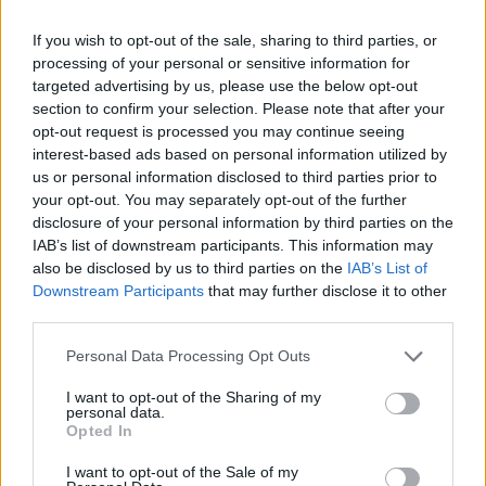
If you wish to opt-out of the sale, sharing to third parties, or
processing of your personal or sensitive information for
targeted advertising by us, please use the below opt-out
section to confirm your selection. Please note that after your
opt-out request is processed you may continue seeing
interest-based ads based on personal information utilized by
Brent cae un 8.3% y arrastra a las materias primas en agosto
us or personal information disclosed to third parties prior to
your opt-out. You may separately opt-out of the further
Lucía Herrera · 6 Ago 2026
disclosure of your personal information by third parties on the
IAB’s list of downstream participants. This information may
NEWS
also be disclosed by us to third parties on the
IAB’s List of
Downstream Participants
that may further disclose it to other
third parties.
Please note that this website/app uses one or more Google
Personal Data Processing Opt Outs
services and may gather and store information including but
not limited to your visit or usage behaviour. You may click to
I want to opt-out of the Sharing of my
personal data.
grant or deny consent to Google and its third-party tags to
Opted In
use your data for below specified purposes in below Google
consent section.
I want to opt-out of the Sale of my