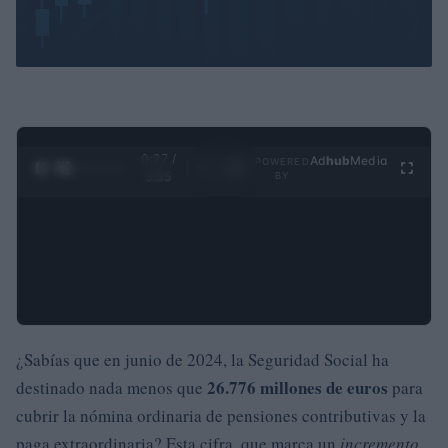
0:28 /
Ad
hub
Media
POWERED
1
/
4
3:55
BY
¿Sabías que en junio de 2024, la Seguridad Social ha
26.776 millones de euros
destinado nada menos que
para
cubrir la nómina ordinaria de pensiones contributivas y la
paga extraordinaria? Esta cifra, que marca un
incremento