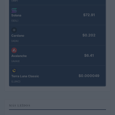
(XRP)
$72.91
Solana
(SOL)
$0.202
Cardano
(ADA)
$6.41
Avalanche
(AVAX)
$0.000049
Terra Luna Classic
(LUNC)
MÁS LEÍDOS