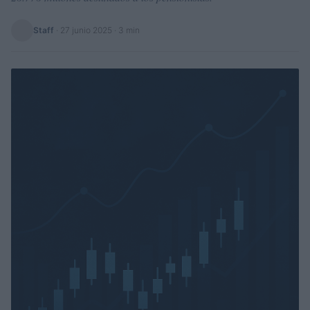
Staff
·
27 junio 2025
· 3 min