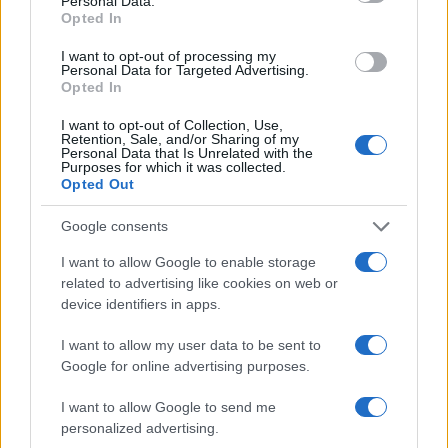
Personal Data.
Opted In
I want to opt-out of processing my
El petróleo Brent cae un 8.46% y arrastra a las materias
Personal Data for Targeted Advertising.
primas
Opted In
Lucía Herrera · 5 Ago 2026
I want to opt-out of Collection, Use,
Retention, Sale, and/or Sharing of my
NEWS
Personal Data that Is Unrelated with the
Purposes for which it was collected.
Opted Out
Google consents
I want to allow Google to enable storage
related to advertising like cookies on web or
device identifiers in apps.
I want to allow my user data to be sent to
Google for online advertising purposes.
I want to allow Google to send me
El Brent cae un 8.46% y arrastra a las materias primas
personalized advertising.