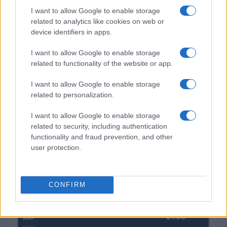
Lucía Herrera · 4 Ago 2026
I want to allow Google to enable storage
related to analytics like cookies on web or
device identifiers in apps.
COTIZACIONES CRYPTO
I want to allow Google to enable storage
related to functionality of the website or app.
Nombre
Precio
I want to allow Google to enable storage
related to personalization.
$64,388.00
Bitcoin
(BTC)
I want to allow Google to enable storage
related to security, including authentication
$1,904.64
functionality and fraud prevention, and other
Ethereum
user protection.
(ETH)
$587.40
BNB
CONFIRM
(BNB)
$1.03
XRP