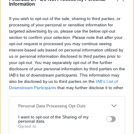
Information
residencia para obtener más información y solicitar el
paquete de alimentos a través de los canales indicados
If you wish to opt-out of the sale, sharing to third parties, or
processing of your personal or sensitive information for
.
targeted advertising by us, please use the below opt-out
section to confirm your selection. Please note that after your
opt-out request is processed you may continue seeing
interest-based ads based on personal information utilized by
AUTOR
us or personal information disclosed to third parties prior to
Consejo editorial
your opt-out. You may separately opt-out of the further
disclosure of your personal information by third parties on the
IAB’s list of downstream participants. This information may
also be disclosed by us to third parties on the
IAB’s List of
Downstream Participants
that may further disclose it to other
third parties.
Please note that this website/app uses one or more Google
Personal Data Processing Opt Outs
services and may gather and store information including but
not limited to your visit or usage behaviour. You may click to
I want to opt-out of the Sharing of my
personal data.
grant or deny consent to Google and its third-party tags to
Opted In
use your data for below specified purposes in below Google