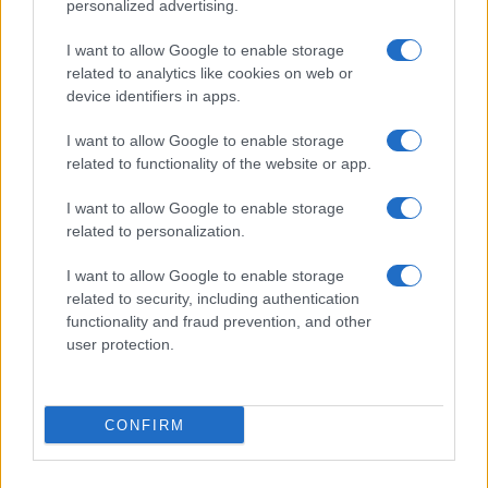
personalized advertising.
I want to allow Google to enable storage
related to analytics like cookies on web or
device identifiers in apps.
I want to allow Google to enable storage
related to functionality of the website or app.
Responsabilidad financiera de 3,4 millones: Tribunal de
Cuentas investiga a líderes independentistas
I want to allow Google to enable storage
Marta Ruiz · 27 Jul 2026
related to personalization.
FISCO
I want to allow Google to enable storage
related to security, including authentication
functionality and fraud prevention, and other
user protection.
CONFIRM