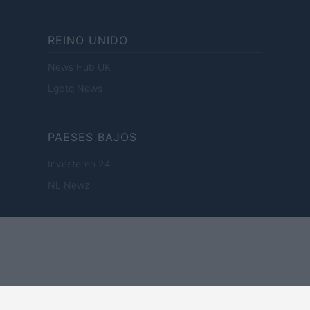
REINO UNIDO
News Hub UK
Lgbtq News
PAESES BAJOS
Investeren 24
NL Newz