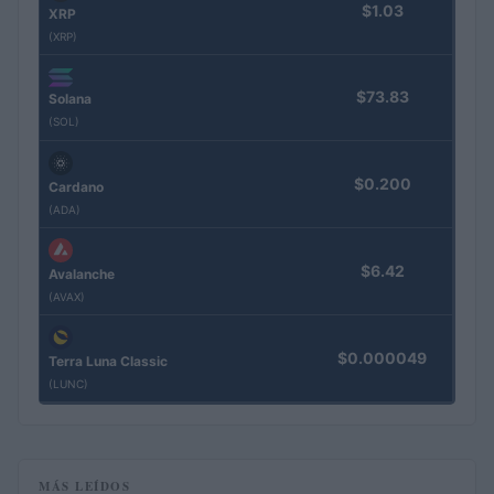
$1.03
XRP
(XRP)
$73.83
Solana
(SOL)
$0.200
Cardano
(ADA)
$6.42
Avalanche
(AVAX)
$0.000049
Terra Luna Classic
(LUNC)
MÁS LEÍDOS