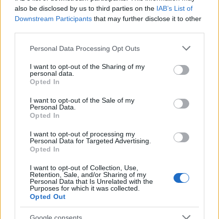
also be disclosed by us to third parties on the
IAB’s List of
Downstream Participants
that may further disclose it to other
El petróleo Brent cae un 8.46% y arrastra a las materias
third parties.
primas
Please note that this website/app uses one or more Google
Lucía Herrera · 5 Ago 2026
Personal Data Processing Opt Outs
services and may gather and store information including but
not limited to your visit or usage behaviour. You may click to
I want to opt-out of the Sharing of my
NEWS
personal data.
grant or deny consent to Google and its third-party tags to
Opted In
use your data for below specified purposes in below Google
consent section.
I want to opt-out of the Sale of my
Personal Data.
Opted In
I want to opt-out of processing my
Personal Data for Targeted Advertising.
Opted In
I want to opt-out of Collection, Use,
Retention, Sale, and/or Sharing of my
Personal Data that Is Unrelated with the
Purposes for which it was collected.
Opted Out
El Brent cae un 8.46% y arrastra a las materias primas
Lucía Herrera · 4 Ago 2026
Google consents