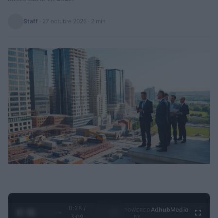
Staff
·
27 octubre 2025
· 2 min
0:28 /
Ad
hub
Media
POWERED
1
/
4
3:09
BY