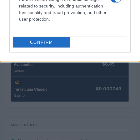
related to security, including authentication
functionality and fraud prevention, and other
$72.81
Solana
user protection.
(SOL)
$0.202
Cardano
CONFIRM
(ADA)
$6.45
Avalanche
(AVAX)
$0.000049
Terra Luna Classic
(LUNC)
MÁS LEÍDOS
Cómo construir tu propio aparato electrónico