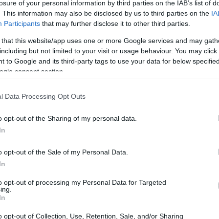
losure of your personal information by third parties on the IAB’s list of
uridad
blockchain
y la
experimentan un notable
. This information may also be disclosed by us to third parties on the
IA
a tendencia en los próximos años. Invertir en
Participants
that may further disclose it to other third parties.
puede traducirse en grandes beneficios.
 that this website/app uses one or more Google services and may gath
including but not limited to your visit or usage behaviour. You may click 
 to Google and its third-party tags to use your data for below specifi
ogle consent section.
por completo diversas industrias, desde la salud hasta
al desarrollo de tecnologías de IA están captando
l Data Processing Opt Outs
nalistas, se estima que el mercado de la IA podría
o opt-out of the Sharing of my personal data.
es de dólares
para 2025. No subestime el potencial de
In
r una decisión estratégica clave para ampliar su
o opt-out of the Sale of my Personal Data.
In
to opt-out of processing my Personal Data for Targeted
ing.
In
o opt-out of Collection, Use, Retention, Sale, and/or Sharing