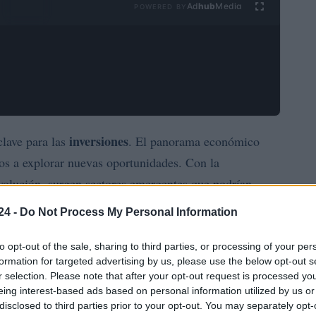
Ad
hub
Media
POWERED BY
inversiones
lave para las
. El panorama económico
tos a explorar nuevas oportunidades. Con la
volución, surgen sectores emergentes que podrían
nuación, se analizan las mejores inversiones a
24 -
Do Not Process My Personal Information
o sólido.
to opt-out of the sale, sharing to third parties, or processing of your per
formation for targeted advertising by us, please use the below opt-out s
 transformación digital
r selection. Please note that after your opt-out request is processed y
eing interest-based ads based on personal information utilized by us or
damental en el ámbito de las inversiones. Sectores
disclosed to third parties prior to your opt-out. You may separately opt-