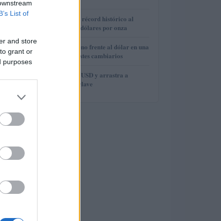
 downstream
B’s List of
3
El oro alcanza un récord histórico al
superar los 4.400 dólares por onza
er and store
4
El euro cede terreno frente al dólar en una
to grant or
semana de contrastes cambiarios
ed purposes
5
Brent cae a 91.82 USD y arrastra a
materias primas clave