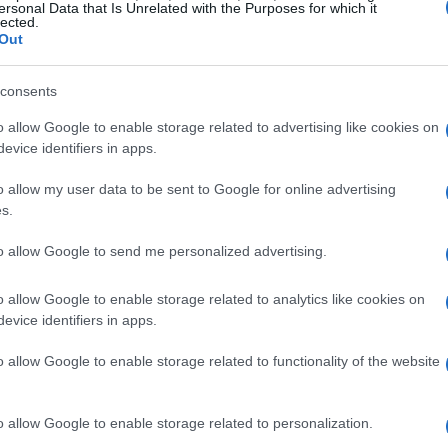
ersonal Data that Is Unrelated with the Purposes for which it
lected.
Out
consents
o allow Google to enable storage related to advertising like cookies on
evice identifiers in apps.
o allow my user data to be sent to Google for online advertising
s.
to allow Google to send me personalized advertising.
o allow Google to enable storage related to analytics like cookies on
evice identifiers in apps.
zas cibernéticas
también se multiplican. La
o allow Google to enable storage related to functionality of the website
 en constante evolución, donde las inversiones en
imprescindibles. Empresas que desarrollan software
o allow Google to enable storage related to personalization.
os de consultoría en seguridad están en la lista de