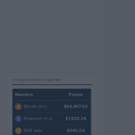
COTIZACIONES CRYPTO
Nombre
Precio
Bitcoin
$64,967.00
(BTC)
Ethereum
$1,920.24
(ETH)
BNB
$595.04
(BNB)