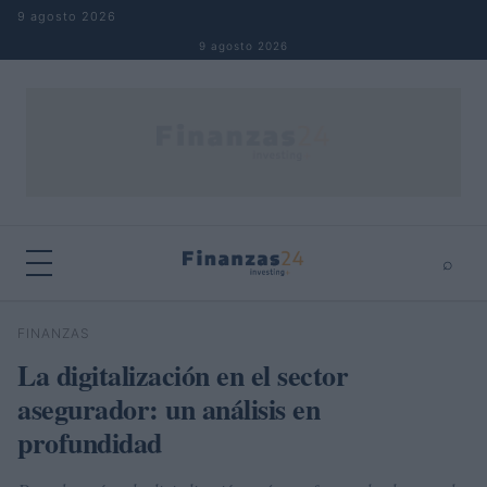
Saltar al contenido
9 agosto 2026
9 agosto 2026
⌕
×
⌕
FINANZAS
Buscar
La digitalización en el sector
asegurador: un análisis en
profundidad