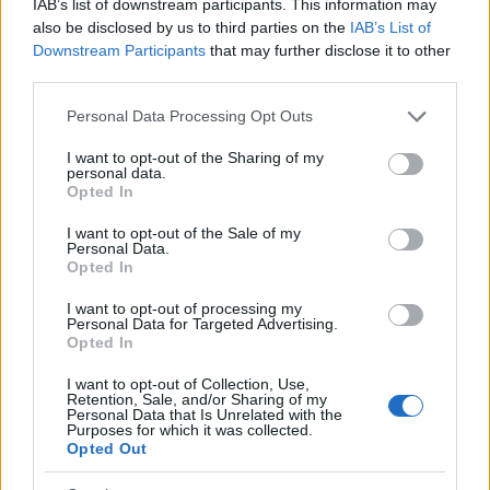
IAB’s list of downstream participants. This information may
also be disclosed by us to third parties on the
IAB’s List of
Cómo la crisis de refino está afectando los precios de la
Downstream Participants
that may further disclose it to other
gasolina y el diésel
third parties.
Lucía Herrera · 7 Ago 2026
Please note that this website/app uses one or more Google
Personal Data Processing Opt Outs
services and may gather and store information including but
FINANZAS
not limited to your visit or usage behaviour. You may click to
I want to opt-out of the Sharing of my
personal data.
grant or deny consent to Google and its third-party tags to
Opted In
use your data for below specified purposes in below Google
consent section.
I want to opt-out of the Sale of my
Personal Data.
Opted In
I want to opt-out of processing my
Personal Data for Targeted Advertising.
Opted In
I want to opt-out of Collection, Use,
Retention, Sale, and/or Sharing of my
Personal Data that Is Unrelated with the
Purposes for which it was collected.
Intervención conjunta de Japón y EE.UU. para frenar la caída
Opted Out
del yen
Marta Ruiz · 7 Ago 2026