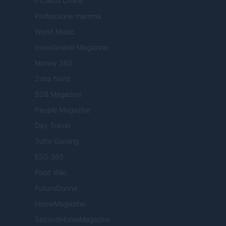
Il Calcio Online
Professione mamma
World Music
Investimenti Magazine
Money 365
Zona Nerd
B2B Magazine
People Magazine
Day Travel
Tutto Gaming
ESG 365
Food Wiki
FuturoDonna
HomeMagazine
SecondHomeMagazine