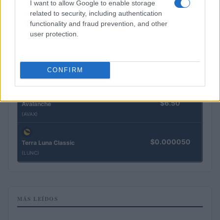
I want to allow Google to enable storage
related to security, including authentication
functionality and fraud prevention, and other
$76.82
Solana
user protection.
(SOL)
$0.197
Cardano
CONFIRM
(ADA)
$6.50
Avalanche
(AVAX)
$0.000050
Terra Luna Classic
(LUNC)
MÁS LEÍDOS