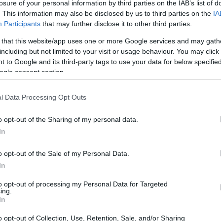
losure of your personal information by third parties on the IAB’s list of
. This information may also be disclosed by us to third parties on the
IA
Participants
that may further disclose it to other third parties.
 that this website/app uses one or more Google services and may gath
including but not limited to your visit or usage behaviour. You may click 
 to Google and its third-party tags to use your data for below specifi
ogle consent section.
l Data Processing Opt Outs
o opt-out of the Sharing of my personal data.
In
o opt-out of the Sale of my Personal Data.
In
a enfrentado las mayores dificultades, con un
de los niveles previos a la pandemia, principalmente
to opt-out of processing my Personal Data for Targeted
ing.
ar Asc. De manera similar, la región de
Terra Alta
ha
In
sta tendencia se extiende a otras comarcas como
o opt-out of Collection, Use, Retention, Sale, and/or Sharing