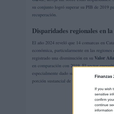
su conjunto logró superar su PIB de 2019 p
recuperación.
Disparidades regionales en l
El año 2024 reveló que 14 comarcas en Catal
económica, particularmente en las regiones
Valor Añ
registrado una disminución en su
en comparación con 2019. El sector energéti
especialmente dado su alto grado de depende
Finanzas 
porción sustancial de la economía local.
If you wish 
sensitive in
confirm you
continue se
information 