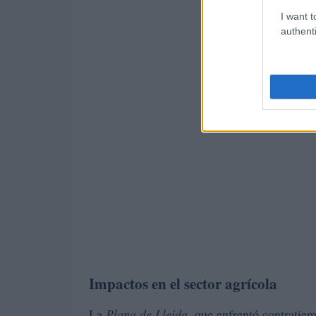
I want t
authenti
Impactos en el sector agrícola
La
Plana de Lleida
, que enfrentó contratiem