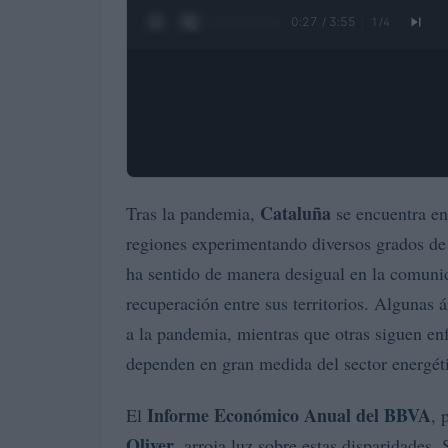
0:28 / 3:55
1
/
4
Cataluña
Tras la pandemia,
se encuentra en
regiones experimentando diversos grados de
ha sentido de manera desigual en la comuni
recuperación entre sus territorios. Algunas
a la pandemia, mientras que otras siguen en
dependen en gran medida del sector energét
Informe Económico Anual del BBVA
El
, 
Oliver
, arroja luz sobre estas disparidades