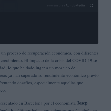
Ad
hub
Media
POWERED BY
 un proceso de recuperación económica, con diferentes
 crecimiento. El impacto de la crisis del COVID-19 se
dad, lo que ha dado lugar a un mosaico de
 áreas ya han superado su rendimiento económico previo
frentando desafíos, especialmente aquellas que
ico.
Josep
presentado en Barcelona por el economista
. Según los últimos hallazgos, mientras que Cataluña en