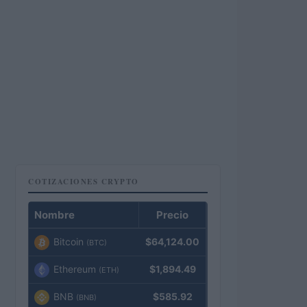
COTIZACIONES CRYPTO
Nombre
Precio
Bitcoin
$64,124.00
(BTC)
Ethereum
$1,894.49
(ETH)
BNB
$585.92
(BNB)