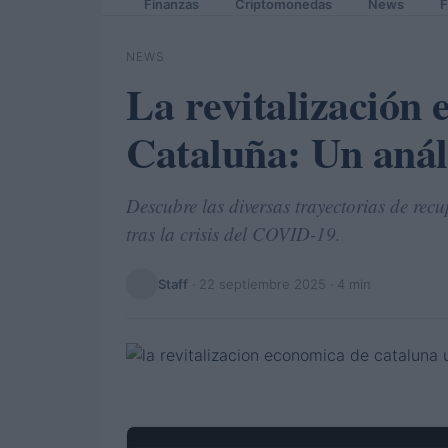
Finanzas
Criptomonedas
News
F
NEWS
La revitalización
Cataluña: Un anál
Descubre las diversas trayectorias de re
tras la crisis del COVID-19.
Staff
·
22 septiembre 2025
· 4 min