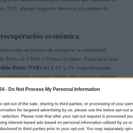
ara 2023, algunas regiones aún están en camino de
a recuperación económica
uña están en proceso de recuperar su estabilidad
 de
Terres de l’Ebre
y
Pirineo leridano
. Estas áreas han
adido Bruto (VAB)
del 8.4% y 2% respectivamente,
co desempeña un papel significativo en estas regiones,
ncia de las centrales nucleares, que representan una
24 -
Do Not Process My Personal Information
to opt-out of the sale, sharing to third parties, or processing of your per
formation for targeted advertising by us, please use the below opt-out s
r selection. Please note that after your opt-out request is processed y
eing interest-based ads based on personal information utilized by us or
disclosed to third parties prior to your opt-out. You may separately opt-