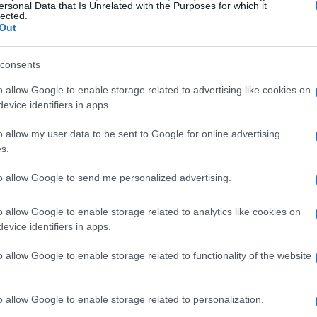
ersonal Data that Is Unrelated with the Purposes for which it
n han visto un crecimiento negativo. La dependencia
lected.
Out
on un 3% a la riqueza total de Cataluña, se ha
sufrido un declive del 33% en el VAB en toda la
consents
o allow Google to enable storage related to advertising like cookies on
evice identifiers in apps.
or hacer. Sin embargo, algunas zonas dentro de Terres
demostrado una resistencia notable con tasas de
o allow my user data to be sent to Google for online advertising
s.
ectivamente, impulsadas en gran medida por la
to allow Google to send me personalized advertising.
o allow Google to enable storage related to analytics like cookies on
tras regiones
evice identifiers in apps.
rado recuperarse, con su VAB ahora ligeramente por
o allow Google to enable storage related to functionality of the website
n modesto aumento del 0.1%. La recuperación en estas
industrial y un robusto sector de servicios.
o allow Google to enable storage related to personalization.