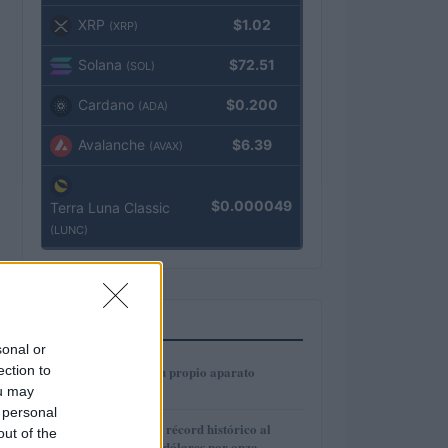
XRP
$1.02
(XRP)
Solana
$72.51
(SOL)
Cardano
$0.200
(ADA)
Avalanche
$6.39
(AVAX)
$0.000049
Terra Luna Classic
(LUNC)
MÁS LEÍDOS
sonal or
1
ection to
Cómo construir tu propio aparato
electrónico
ou may
 personal
2
El oro alcanza un récord histórico al
out of the
superar los 4.400 dólares por onza