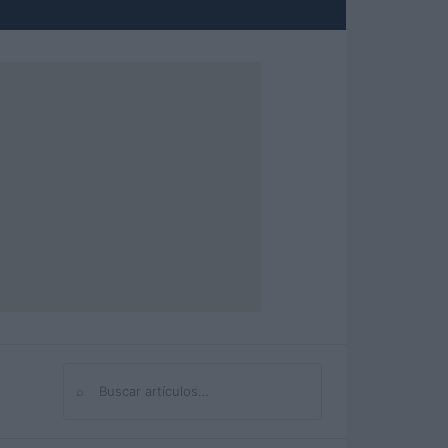
⌕
Buscar