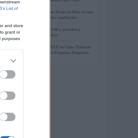
 downstream
B’s List of
3
El euro cede terreno frente al dólar en una
semana de contrastes cambiarios
er and store
4
Brent cae a 91.82 USD y arrastra a
to grant or
materias primas clave
ed purposes
5
Microcréditos CRECE en Cuba: Potencia
y Crecimiento para Pequeñas Empresas