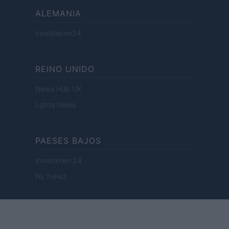
ALEMANIA
Investieren24
REINO UNIDO
News Hub UK
Lgbtq News
PAESES BAJOS
Investeren 24
NL Newz