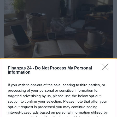
Identifica y elimina suscripciones, fees y compras impulsivas
Finanzas 24 -
Do Not Process My Personal
Information
Marta Ruiz · 8 Ago 2026
If you wish to opt-out of the sale, sharing to third parties, or
FINANZAS
processing of your personal or sensitive information for
targeted advertising by us, please use the below opt-out
section to confirm your selection. Please note that after your
opt-out request is processed you may continue seeing
interest-based ads based on personal information utilized by