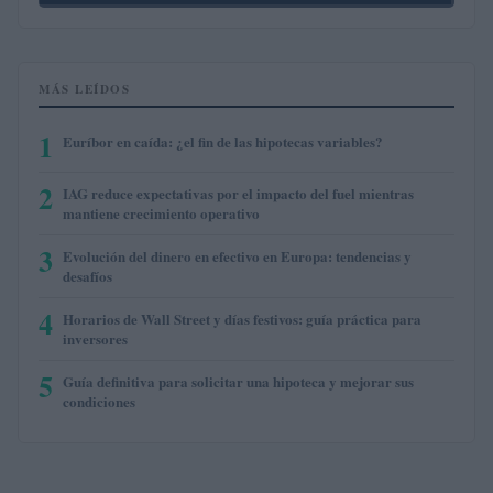
MÁS LEÍDOS
1
Euríbor en caída: ¿el fin de las hipotecas variables?
2
IAG reduce expectativas por el impacto del fuel mientras
mantiene crecimiento operativo
3
Evolución del dinero en efectivo en Europa: tendencias y
desafíos
4
Horarios de Wall Street y días festivos: guía práctica para
inversores
5
Guía definitiva para solicitar una hipoteca y mejorar sus
condiciones