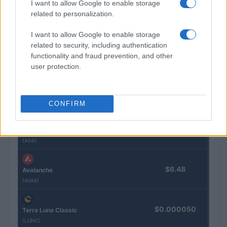
I want to allow Google to enable storage
$602.83
BNB
related to personalization.
(BNB)
I want to allow Google to enable storage
related to security, including authentication
$1.04
XRP
functionality and fraud prevention, and other
(XRP)
user protection.
$76.31
Solana
(SOL)
CONFIRM
$0.198
Cardano
(ADA)
$6.48
Avalanche
(AVAX)
$0.000050
Terra Luna Classic
(LUNC)