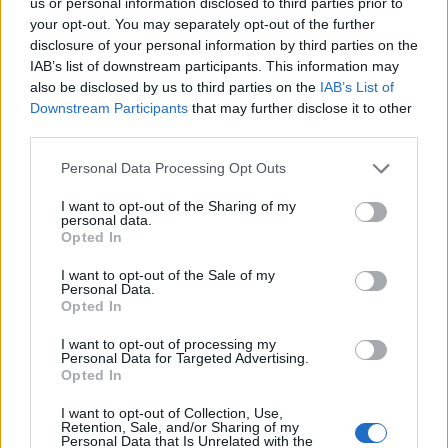
us or personal information disclosed to third parties prior to
your opt-out. You may separately opt-out of the further
disclosure of your personal information by third parties on the
IAB’s list of downstream participants. This information may
also be disclosed by us to third parties on the
IAB’s List of
Downstream Participants
that may further disclose it to other
third parties.
Cómo la crisis de refino está afectando los precios de la
Please note that this website/app uses one or more Google
Personal Data Processing Opt Outs
gasolina y el diésel
services and may gather and store information including but
Lucía Herrera · 7 Ago 2026
not limited to your visit or usage behaviour. You may click to
I want to opt-out of the Sharing of my
personal data.
grant or deny consent to Google and its third-party tags to
Opted In
use your data for below specified purposes in below Google
FINANZAS
consent section.
I want to opt-out of the Sale of my
Personal Data.
Opted In
I want to opt-out of processing my
Personal Data for Targeted Advertising.
Opted In
I want to opt-out of Collection, Use,
Retention, Sale, and/or Sharing of my
Personal Data that Is Unrelated with the