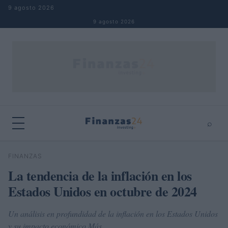
Saltar al contenido
9 agosto 2026
9 agosto 2026
⌕
×
⌕
FINANZAS
Buscar
La tendencia de la inflación en los
Estados Unidos en octubre de 2024
Un análisis en profundidad de la inflación en los Estados Unidos
y su impacto económico Más