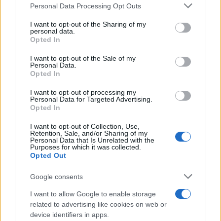
Please note that this website/app uses one or more Google
Personal Data Processing Opt Outs
services and may gather and store information including but
not limited to your visit or usage behaviour. You may click to
I want to opt-out of the Sharing of my
personal data.
grant or deny consent to Google and its third-party tags to
Opted In
Sigue leyendo
use your data for below specified purposes in below Google
consent section.
I want to opt-out of the Sale of my
Personal Data.
Opted In
NEWS
I want to opt-out of processing my
Personal Data for Targeted Advertising.
Opted In
I want to opt-out of Collection, Use,
Retention, Sale, and/or Sharing of my
Personal Data that Is Unrelated with the
Purposes for which it was collected.
Opted Out
Google consents
I want to allow Google to enable storage
related to advertising like cookies on web or
Brent cae un 8.3% y arrastra a las materias primas en agosto
device identifiers in apps.