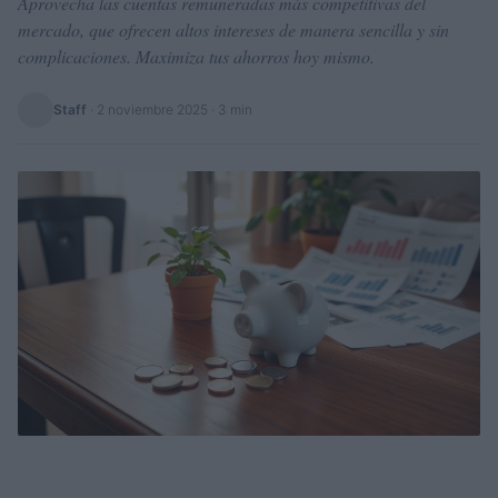
Aprovecha las cuentas remuneradas más competitivas del
mercado, que ofrecen altos intereses de manera sencilla y sin
complicaciones. Maximiza tus ahorros hoy mismo.
Staff
·
2 noviembre 2025
· 3 min