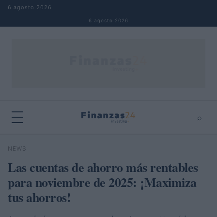
Saltar al contenido
6 agosto 2026
6 agosto 2026
⌕
×
⌕
NEWS
Buscar
Las cuentas de ahorro más rentables
para noviembre de 2025: ¡Maximiza
tus ahorros!