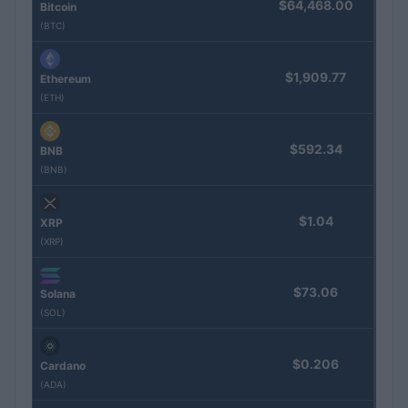
$64,468.00
Bitcoin
(BTC)
$1,909.77
Ethereum
(ETH)
$592.34
BNB
(BNB)
$1.04
XRP
(XRP)
$73.06
Solana
(SOL)
$0.206
Cardano
(ADA)