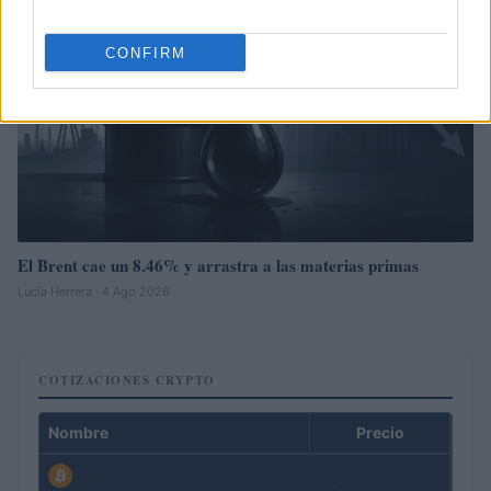
CONFIRM
El Brent cae un 8.46% y arrastra a las materias primas
Lucía Herrera · 4 Ago 2026
COTIZACIONES CRYPTO
Nombre
Precio