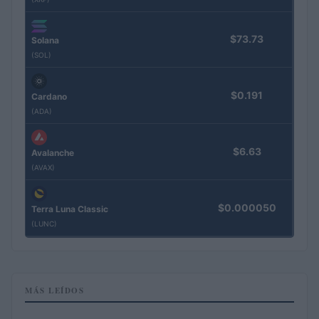
$73.73
Solana
(SOL)
$0.191
Cardano
(ADA)
$6.63
Avalanche
(AVAX)
$0.000050
Terra Luna Classic
(LUNC)
MÁS LEÍDOS