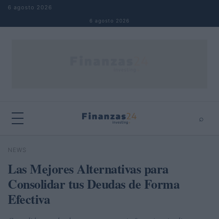
Saltar al contenido
6 agosto 2026
6 agosto 2026
⌕
×
⌕
NEWS
Buscar
Las Mejores Alternativas para
Consolidar tus Deudas de Forma
Efectiva