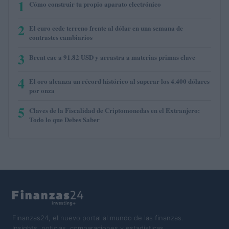
1
Cómo construir tu propio aparato electrónico
2
El euro cede terreno frente al dólar en una semana de
contrastes cambiarios
3
Brent cae a 91.82 USD y arrastra a materias primas clave
4
El oro alcanza un récord histórico al superar los 4.400 dólares
por onza
5
Claves de la Fiscalidad de Criptomonedas en el Extranjero:
Todo lo que Debes Saber
Finanzas24, el nuevo portal al mundo de las finanzas.
Insights, noticias, comparaciones y estadísticas.