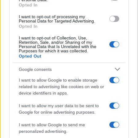
Opted In
I want to opt-out of processing my
Personal Data for Targeted Advertising.
Opted In
I want to opt-out of Collection, Use,
Retention, Sale, and/or Sharing of my
Personal Data that Is Unrelated with the
El petróleo Brent cae un 8.46% y arrastra a las materias
Purposes for which it was collected.
primas
Opted Out
Lucía Herrera · 5 Ago 2026
Google consents
NEWS
I want to allow Google to enable storage
related to advertising like cookies on web or
device identifiers in apps.
I want to allow my user data to be sent to
Google for online advertising purposes.
I want to allow Google to send me
personalized advertising.