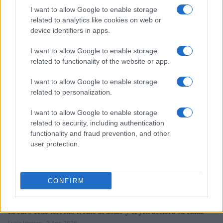
I want to allow Google to enable storage
related to analytics like cookies on web or
device identifiers in apps.
El Brent cae un 8.46% y arrastra a las materias primas
I want to allow Google to enable storage
Lucía Herrera · 4 Ago 2026
related to functionality of the website or app.
NEWS
I want to allow Google to enable storage
related to personalization.
I want to allow Google to enable storage
related to security, including authentication
functionality and fraud prevention, and other
user protection.
CONFIRM
El euro cede terreno frente al dólar y el yen acelera su caída
Lucía Herrera · 3 Ago 2026