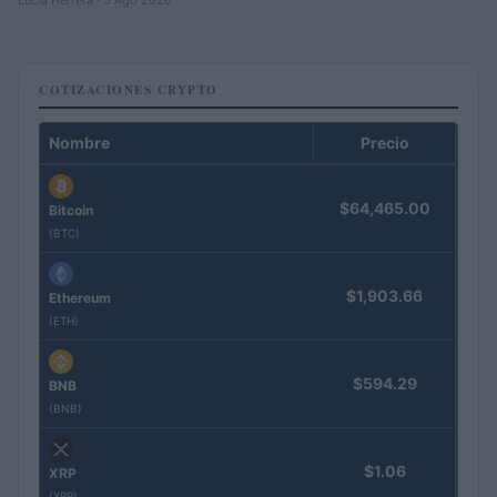
COTIZACIONES CRYPTO
Nombre
Precio
$64,465.00
Bitcoin
(BTC)
$1,903.66
Ethereum
(ETH)
$594.29
BNB
(BNB)
$1.06
XRP
(XRP)