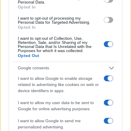
Personal Data.
Opted In
I want to opt-out of processing my
Personal Data for Targeted Advertising.
Opted In
I want to opt-out of Collection, Use,
Retention, Sale, and/or Sharing of my
Personal Data that Is Unrelated with the
El Brent cae un 8.3% y arrastra a las materias primas
Purposes for which it was collected.
Opted Out
Lucía Herrera · 7 Ago 2026
Google consents
NEWS
I want to allow Google to enable storage
related to advertising like cookies on web or
device identifiers in apps.
I want to allow my user data to be sent to
Google for online advertising purposes.
I want to allow Google to send me
personalized advertising.