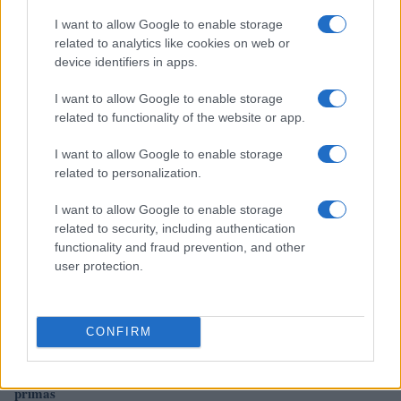
I want to allow Google to enable storage
related to analytics like cookies on web or
device identifiers in apps.
Brent cae un 8.3% y arrastra a las materias primas en agosto
Lucía Herrera · 6 Ago 2026
I want to allow Google to enable storage
related to functionality of the website or app.
NEWS
I want to allow Google to enable storage
related to personalization.
I want to allow Google to enable storage
related to security, including authentication
functionality and fraud prevention, and other
user protection.
CONFIRM
El petróleo Brent cae un 8.46% y arrastra a las materias
primas