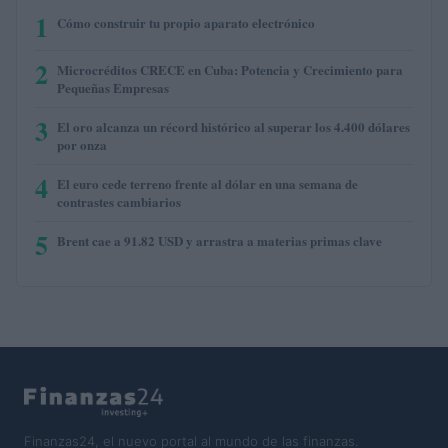
1
Cómo construir tu propio aparato electrónico
2
Microcréditos CRECE en Cuba: Potencia y Crecimiento para
Pequeñas Empresas
3
El oro alcanza un récord histórico al superar los 4.400 dólares
por onza
4
El euro cede terreno frente al dólar en una semana de
contrastes cambiarios
5
Brent cae a 91.82 USD y arrastra a materias primas clave
Finanzas24, el nuevo portal al mundo de las finanzas.