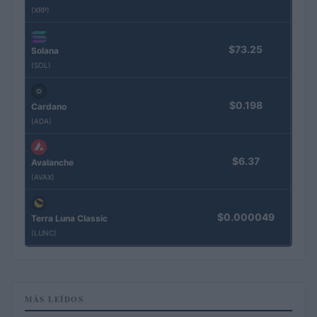
(XRP)
$73.25
Solana
(SOL)
$0.198
Cardano
(ADA)
$6.37
Avalanche
(AVAX)
$0.000049
Terra Luna Classic
(LUNC)
MÁS LEÍDOS