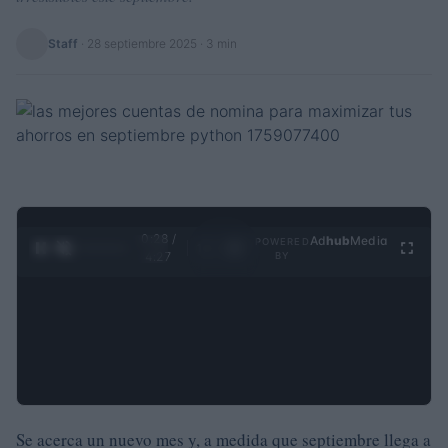
Staff
·
28 septiembre 2025
· 3 min
0:29 /
Ad
hub
Media
POWERED
1
/
4
4:27
BY
Se acerca un nuevo mes y, a medida que septiembre llega a