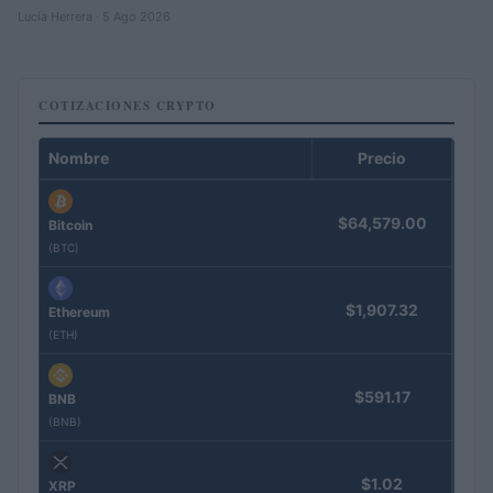
Lucía Herrera · 5 Ago 2026
COTIZACIONES CRYPTO
Nombre
Precio
$64,579.00
Bitcoin
(BTC)
$1,907.32
Ethereum
(ETH)
$591.17
BNB
(BNB)
$1.02
XRP