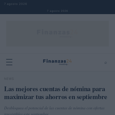
Saltar al contenido
7 agosto 2026
7 agosto 2026
⌕
×
⌕
NEWS
Buscar
Las mejores cuentas de nómina para
maximizar tus ahorros en septiembre
Desbloquea el potencial de las cuentas de nómina con ofertas
irresistibles este septiembre.