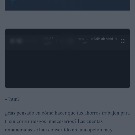
0:29 /
Ad
hub
Media
POWERED
1
/
4
4:27
BY
«`html
¿Has pensado en cómo hacer que tus ahorros trabajen para
ti sin correr riesgos innecesarios? Las cuentas
remuneradas se han convertido en una opción muy