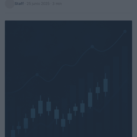
Staff
·
25 junio 2025
· 3 min