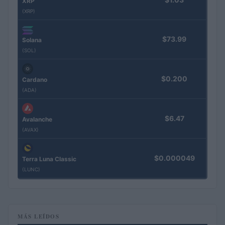
XRP
(XRP)
$73.99
Solana
(SOL)
$0.200
Cardano
(ADA)
$6.47
Avalanche
(AVAX)
$0.000049
Terra Luna Classic
(LUNC)
MÁS LEÍDOS