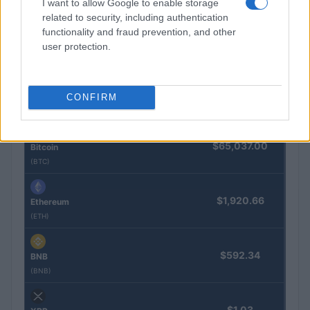
I want to allow Google to enable storage
Marta Ruiz · 7 Ago 2026
related to security, including authentication
functionality and fraud prevention, and other
user protection.
COTIZACIONES CRYPTO
CONFIRM
Nombre
Precio
$65,037.00
Bitcoin
(BTC)
$1,920.66
Ethereum
(ETH)
$592.34
BNB
(BNB)
$1.03