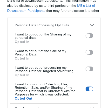
IAB’s list of downstream participants. This information may
also be disclosed by us to third parties on the
IAB’s List of
Downstream Participants
that may further disclose it to other
third parties.
Please note that this website/app uses one or more Google
Personal Data Processing Opt Outs
services and may gather and store information including but
not limited to your visit or usage behaviour. You may click to
I want to opt-out of the Sharing of my
personal data.
Cómo Bitcoin y la IA están transformando la economía global
grant or deny consent to Google and its third-party tags to
Opted In
use your data for below specified purposes in below Google
Diego Martín · 7 Ago 2026
consent section.
I want to opt-out of the Sale of my
Personal Data.
FINANZAS
Opted In
I want to opt-out of processing my
Personal Data for Targeted Advertising.
Opted In
I want to opt-out of Collection, Use,
Retention, Sale, and/or Sharing of my
Personal Data that Is Unrelated with the
Purposes for which it was collected.
Opted Out