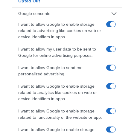
Opted Out
¿Cómo funciona LiteVault Wallet?
Google consents
Cuando inicia sesión en LiteVault, su navegador reenvía su
I want to allow Google to enable storage
identificador al servidor. El servidor regresa con una
related to advertising like cookies on web or
device identifiers in apps.
versión encriptada de su billetera junto con el algoritmo
AES. Su navegador lo descifra usando su contraseña
I want to allow my user data to be sent to
(nunca enviada al servidor) para cargar sus claves
Google for online advertising purposes.
privadas para firmar transacciones.
I want to allow Google to send me
personalized advertising.
¿Qué son las tarifas de LiteVault?
I want to allow Google to enable storage
Para las carteras criptográficas, no hay tarifas; sin
related to analytics like cookies on web or
embargo, Litecoin cobra una pequeña tarifa por las
device identifiers in apps.
transacciones. Si compra Litecoin en un intercambio,
I want to allow Google to enable storage
cobran entre 0,5 y 2%.
related to functionality of the website or app.
¿Es seguro LiteVault Wallet?
I want to allow Google to enable storage