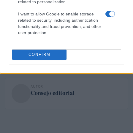
related to personalization.
LiteVault Wallet utiliza criptografía en el navegador para
I want to allow Google to enable storage
cifrar las claves privadas del usuario antes de que lleguen
related to security, including authentication
a los servidores. Esto agrega una capa adicional de
functionality and fraud prevention, and other
user protection.
seguridad. La billetera también tiene una opción para la
autenticación de 2 factores.
CONFIRM
AUTOR
Consejo editorial