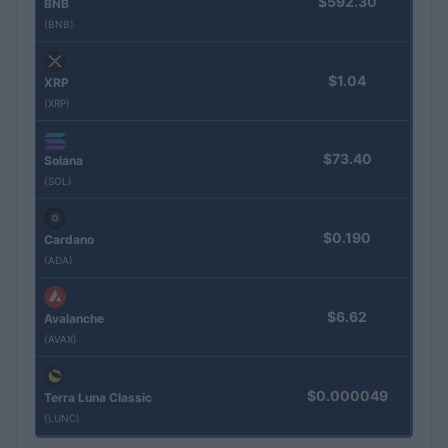
$592.30
BNB
(BNB)
$1.04
XRP
(XRP)
$73.40
Solana
(SOL)
$0.190
Cardano
(ADA)
$6.62
Avalanche
(AVAX)
$0.000049
Terra Luna Classic
(LUNC)