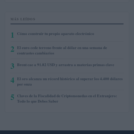
MÁS LEÍDOS
1
Cómo construir tu propio aparato electrónico
2
El euro cede terreno frente al dólar en una semana de
contrastes cambiarios
3
Brent cae a 91.82 USD y arrastra a materias primas clave
4
El oro alcanza un récord histórico al superar los 4.400 dólares
por onza
5
Claves de la Fiscalidad de Criptomonedas en el Extranjero:
Todo lo que Debes Saber