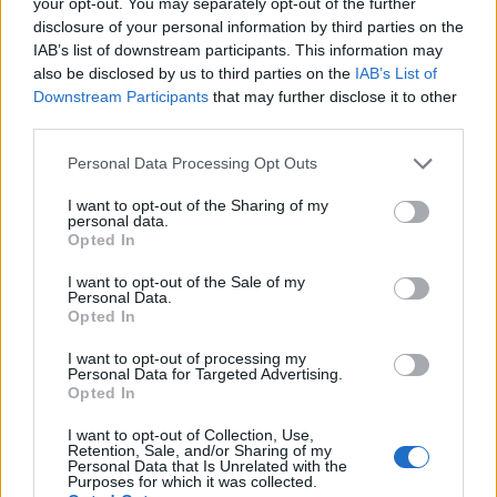
your opt-out. You may separately opt-out of the further
mayores volúmenes de transacciones y está ganando
disclosure of your personal information by third parties on the
terreno en su comunidad de desarrollo, una vez dividida.
IAB’s list of downstream participants. This information may
also be disclosed by us to third parties on the
IAB’s List of
Downstream Participants
that may further disclose it to other
Gracias por consultar la revisión completa de LiteVault.
third parties.
Asegúrese de visitar nuestro sitio web para obtener
Please note that this website/app uses one or more Google
actualizaciones más periódicas y diversas noticias y
Personal Data Processing Opt Outs
services and may gather and store information including but
tendencias sobre criptografía.
not limited to your visit or usage behaviour. You may click to
I want to opt-out of the Sharing of my
personal data.
grant or deny consent to Google and its third-party tags to
Opted In
Preguntas frecuentes
use your data for below specified purposes in below Google
consent section.
I want to opt-out of the Sale of my
¿Qué es LiteVault Wallet?
Personal Data.
Opted In
LiteVault es un servicio de billetera en línea que utiliza
I want to opt-out of processing my
Personal Data for Targeted Advertising.
criptografía en el navegador. Le permite enviar / recibir
Opted In
Litecoin a través de un navegador web sin descargar la
I want to opt-out of Collection, Use,
cadena de bloques. Puede habilitar la autenticación de dos
Retention, Sale, and/or Sharing of my
Personal Data that Is Unrelated with the
factores a través de la dirección de correo electrónico.
Purposes for which it was collected.