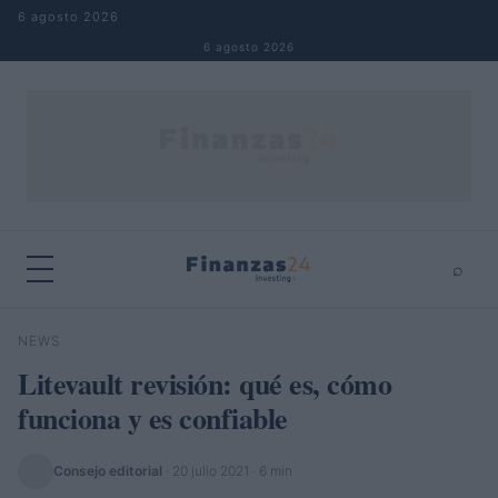
Saltar al contenido
6 agosto 2026
6 agosto 2026
⌕
×
⌕
NEWS
Buscar
Litevault revisión: qué es, cómo
funciona y es confiable
Consejo editorial
·
20 julio 2021
· 6 min