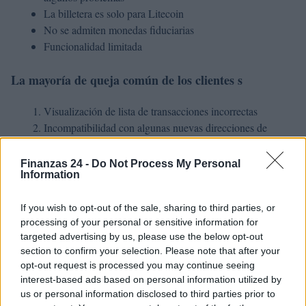
La billetera es solo para Litecoin
No se admiten monedas fiduciarias
Funcionalidad limitada
La mayoría de queja común de los clientes s
Visualización de lista de transacciones incorrectas
Incompatibilidad con algunas nuevas direcciones de
firmas múltiples para enviar Litecoin
El botón Enviar está inactivo.
Finanzas 24 -
Do Not Process My Personal
Information
No se ajusta a la tarifa de 0,003
If you wish to opt-out of the sale, sharing to third parties, or
LiteVault puede admitir la creación de direcciones SegWit
processing of your personal or sensitive information for
en el futuro si existe demanda para ellas. Y en ese
targeted advertising by us, please use the below opt-out
momento, LiteVault se actualizará para poder gastar desde
section to confirm your selection. Please note that after your
opt-out request is processed you may continue seeing
esas direcciones SegWit
interest-based ads based on personal information utilized by
us or personal information disclosed to third parties prior to
Testigo segregado escala la red bitcoin para manejar