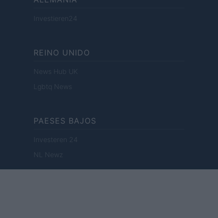
Investieren24
REINO UNIDO
News Hub UK
Lgbtq News
PAESES BAJOS
Investeren 24
NL Newz